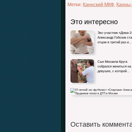
Метки:
Каннский МКФ
,
Канны
Это интересно
Экс-участник «Дома-2
Александр Гобозов ст
отцом в третий раз и…
Сын Михаила Круга
собрался жениться на
девушке, с которой…
37-летний экс-футболист «Спартака»
Александр Прудников попал в…
Оставить коммент