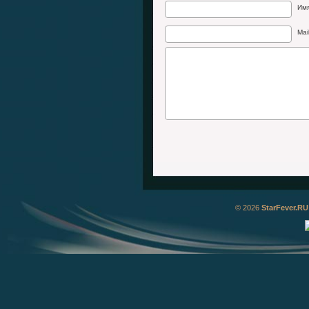
Им
Mai
© 2026
StarFever.RU