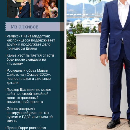
Из архивов
Ремиссия Кейт Миддлтон:
как принцесса поддерживает
других и продолжает дело
принцессы Дианы
Канье Уэст пытается спасти
брак после скандала на
«Грэмми»
Роскошный образ Майли
Сайрус на «Оскаре-2025»:
черное платье и стильные
детали
Прохор Шаляпин не может
забыть о своей покойной
жене: откровенный
комментарий артиста
Grimes раскрыла
шокирующий диагноз: как
аутизм и РДВГ изменили её
жизнь
Принц Гарри растрогал