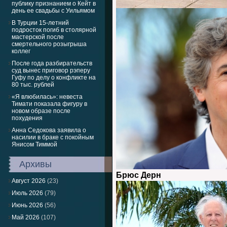
публику признанием о Кейт в
день ее свадьбы с Уильямом
В Турции 15-летний
подросток погиб в столярной
мастерской после
смертельного розыгрыша
коллег
После года разбирательств
суд вынес приговор рэперу
Гуфу по делу о конфликте на
80 тыс. рублей
«Я влюбилась»: невеста
Тимати показала фигуру в
новом образе после
похудения
Анна Седокова заявила о
насилии в браке с покойным
Янисом Тиммой
Архивы
Брюс Дерн
Август 2026
(23)
Июль 2026
(79)
Июнь 2026
(56)
Май 2026
(107)