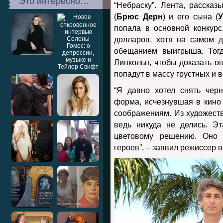
Это интересно…
“Небраску”. Лента, расска
(
Брюс Дерн
) и его сына (
попала в основной конкурс
долларов, хотя на самом д
обещанием выигрыша. Тогд
Линкольн, чтобы доказать о
попадут в массу грустных и 
“Я давно хотел снять черн
форма, исчезнувшая в кино 
соображениям. Из художест
ведь никуда не делись. Э
цветовому решению. Оно 
героев”, – заявил режиссер 