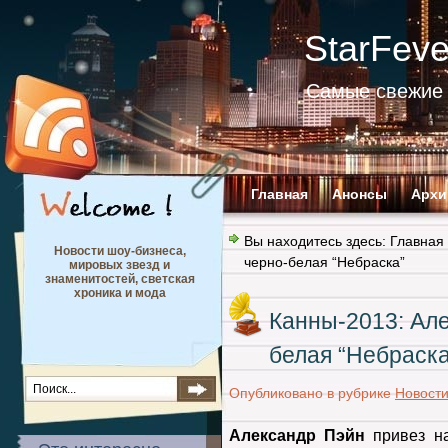
StarFev
Самые свежие 
Главная
Анонсы
Архи
Вы находитесь здесь:
Главная
Новости шоу-бизнеса,
черно-белая “Небраска”
мировых звезд и
знаменитостей, светская
хроника и мода
Канны-2013: Але
белая “Небраска
Опубликовано в рубрике
Новост
Александр Пэйн
привез на