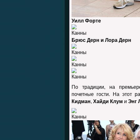
Уилл Форте
Брюс Дерн и Лора Дерн
По традиции, на премье
почетные гости. На этот 
Кидман
,
Хайди Клум
и
Энг 