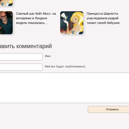
Джиджи Хадид и Брэдли Купер за руки на
Смелый шаг Кейт Мосс: на
Принцесса Шарлотта
вечеринке по случаю 30-летия
вечеринке в Лондоне
унаследовала редкий
модель показалась…
талант своей бабушки
авить комментарий
Имя
Mail (не будет опубликовано)