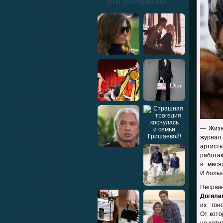
Это интересно…
— Жизн
журнал
артист
работаю
в меся
И больш
Несрав
Догиле
их гон
От кото