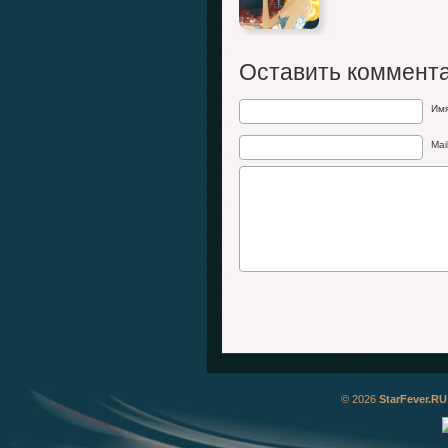
Оставить коммент
Им
Mai
© 2026
StarFever.RU