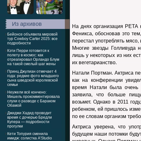
Из архивов
На днях организация РЕТА 
Феникса, обосновав это тем,
Бейонсе объявила мировой
тур Cowboy Carter 2025: все
перестал употреблять мясо, 
подробности
Многие звезды Голливуда н
Кэти Перри готовится к
лишь у некоторых из них ест
полету в космос: как
отреагировал Орландо Блум
их вегетарианство.
на такой смелый шаг жены
Принц Джулиан отмечает 4
Натали Портман. Актриса пер
года: редкие фото младшего
как на конференции увиде
сына шведской королевской
семьи
время Натали была очень 
Неужели всё кончено:
заявила, что больше пищ
Мишель прокомментировала
слухи о разводе с Бараком
возьмет. Однако в 2011 год
Обамой
ребенком, ей пришлось измен
Джиджи Хадид проводит
по ее словам организм требо
время с дочерью Бредли
Купера — подробности
прогулки
Актриса уверена, что упо
будущем наши потомки будут
Кети Топурия сменила
имидж: солистка A’Studio