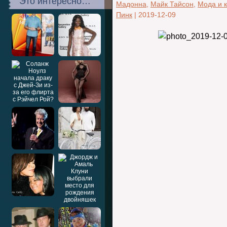
Это интересно…
Мадонна
,
Майк Тайсон
,
Мода и 
Пинк
|
2019-12-09