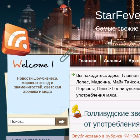
StarFev
Самые свежие 
Главная
Анонсы
Архи
Вы находитесь здесь:
Главная
Новости шоу-бизнеса,
Лопес
,
Мадонна
,
Майк Тайсон
мировых звезд и
знаменитостей, светская
Персоны
,
Пинк
> Голливудские
хроника и мода
употребления мяса
Голливудские зв
от употребления
Опубликовано в рубрике
KИНО&