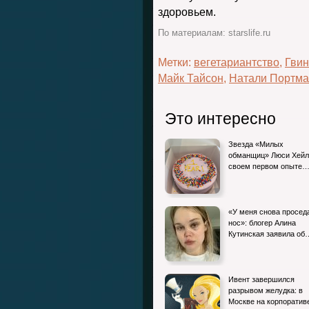
здоровьем.
По материалам: starslife.ru
Метки:
вегетариантство
,
Гвин
Майк Тайсон
,
Натали Портм
Это интересно
Звезда «Милых
обманщиц» Люси Хейл
своем первом опыте
«У меня снова просед
нос»: блогер Алина
Кутинская заявила об
Ивент завершился
разрывом желудка: в
Москве на корпорати