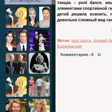
Это интересно…
танцах – pool dance, и
элементами спортивной ги
детей решила освоить, 
довольно сложный вид та
Метки:
pool dance
,
Андрей А
Барановская
Комментарии
- 0