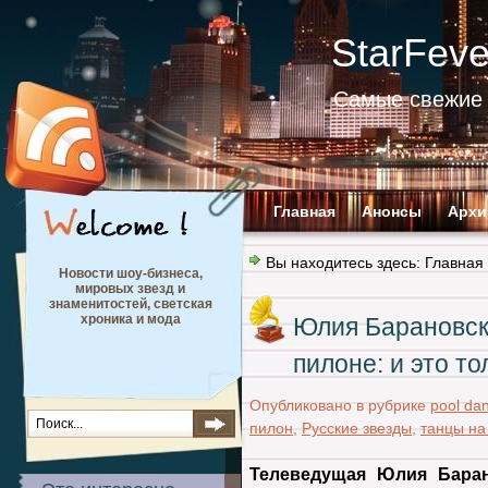
StarFev
Самые свежие 
Главная
Анонсы
Архи
Вы находитесь здесь:
Главная
Новости шоу-бизнеса,
мировых звезд и
знаменитостей, светская
хроника и мода
Юлия Барановск
пилоне: и это т
Опубликовано в рубрике
pool da
пилон
,
Русские звезды
,
танцы на
Телеведущая Юлия Баран