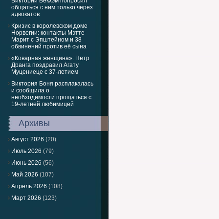
Виктории Бекхэм попросил
общаться с ним только через
адвокатов
Кризис в королевском доме
Норвегии: контакты Мэтте-
Марит с Эпштейном и 38
обвинений против её сына
«Коварная женщина»: Петр
Дранга поздравил Агату
Муцениеце с 37-летием
Виктория Боня расплакалась
и сообщила о
необходимости прощаться с
19-летней любимицей
Архивы
Август 2026
(20)
Июль 2026
(79)
Июнь 2026
(56)
Май 2026
(107)
Апрель 2026
(108)
Март 2026
(123)