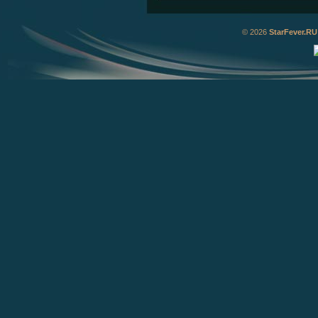
© 2026
StarFever.RU