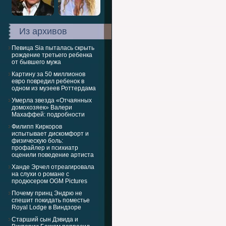
Из архивов
Певица Sia пыталась скрыть
рождение третьего ребенка
от бывшего мужа
Картину за 50 миллионов
евро повредил ребенок в
одном из музеев Роттердама
Умерла звезда «Отчаянных
домохозяек» Валери
Махаффей: подробности
Филипп Киркоров
испытывает дискомфорт и
физическую боль:
профайлер и психиатр
оценили поведение артиста
Ханде Эрчел отреагировала
на слухи о романе с
продюсером OGM Pictures
Почему принц Эндрю не
спешит покидать поместье
Royal Lodge в Виндзоре
Старший сын Дэвида и