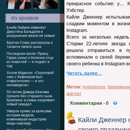
прекрасное событие: у… 
Уэбстер.
Кайли Дженнер испытывае
Из архивов
сладким моментом в жизн
Блейк Лайвли обвиняет
Instagram.
Джастина Бальдони в
разрушении жизни ее семьи!
Всего за несколько недел
Бритни Спирс рассказала о
Сторми 22-летняя звезда
таланте своего сына
решила отправиться в п
Последняя капля: Принц
вспоминали о своей берем
Гарри узнал о болезни отца
из новостей — и подаёт в
своего ребенка в Instagram в
суд
Холли Мэдисон: «Групповой
Читать далее…
секс с Хефнером был
отвратителен — я это
ненавидела»
Метки:
kyliejenner
,
беременн
50-летие Дэвида Бекхэма
магнат
прошло без старшего сына
Бруклина: в семье назревает
Комментарии
- 0
новый скандал
Умерла прямо за кулисами:
история модели,
Кайли Дженнер 
изменившая индустрию
моды навсегда
своего празднич