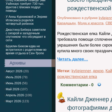
Отец покойной певицы Эми
Уайнхаус требует 730 тыс.
рождественской
фунтов с близких подруг
певицы
У Анны Курниковой и Энрике
Опубликовано в рубрике
kyliejen
Иглесиаса родился
Карадшьян
,
Мода и красота
,
СВ
четвертый ребенок
Джастина Бибера заметили
с сигарой и загадочным
Рождественская елка Кайли 
спутником: что обсуждают в
требовала помощи сплоченн
сети
украшения были более скром
Бруклин Бекхэм едва не
встретился с родителями во
купила много своих празднич
время отдыха в Сен-Тропе
Читать далее…
Архивы
Метки:
kyliejenner
,
декор
,
Ка
Август 2026
(20)
рождественская елка
Июль 2026
(79)
Июнь 2026
(56)
Комментарии
- 0
Май 2026
(107)
Апрель 2026
(108)
Кайли Дженнер 
Март 2026
(123)
фотографиями д