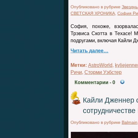
Опубликовано в рубрике
Звездн
СВЕТСКАЯ ХРОНИКА
,
София Ри
София, похоже, взорвала
Трэвиса Скотта в Техасе! 
подругами, включая Кайли Д
Читать далее…
Метки:
AstroWorld
,
kyliejenne
Ричи
,
Сторми Уэбстер
Комментарии
- 0
Кайли Дженнер 
сотрудничестве 
Опубликовано в рубрике
Balmain