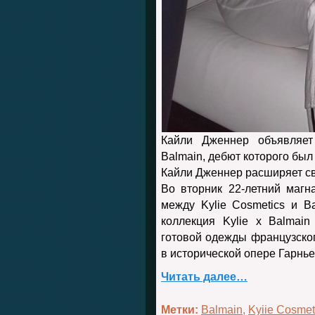
Кайли Дженнер объявляет 
Balmain, дебют которого бы
Кайли Дженнер расширяет с
Во вторник 22-летний магн
между Kylie Cosmetics и Ba
коллекция Kylie x Balmai
готовой одежды французског
в исторической опере Гарнье
Читать далее…
Метки:
Balmain
,
Kyiie Cosmet