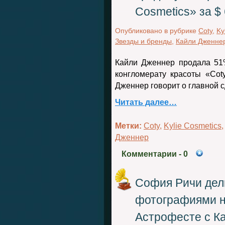
Cosmetics» за $
Опубликовано в рубрике
Coty
,
Ky
Звезды и бренды
,
Кайли Дженне
Кайли Дженнер продала 51%
конгломерату красоты «Cot
Дженнер говорит о главной с
Читать далее…
Метки:
Coty
,
Kylie Cosmetics
Дженнер
Комментарии
- 0
София Ричи дел
фотографиями н
Астрофесте с К