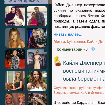
Это интересно…
Кайли Дженнер пожертвова
усилия по оказанию помо
сообщила о своем беспокойс
природы, а затем одела п
негативную реакцию фанато
Читать далее…
Метки:
kyliejenner
,
Кайли Дж
Комментарии
- 0
Кайли Дженнер 
воспоминаниями 
была беременна
Опубликовано в рубрике
kyliejen
Звездные семьи
,
Кайли Дженнер
В семействе Кардашьян-Дже