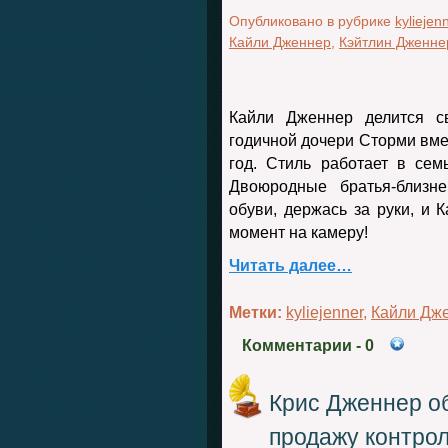
Опубликовано в рубрике
kyliejen
Кайли Дженнер
,
Кэйтлин Дженне
Кайли Дженнер делится с
годичной дочери Сторми вмес
год. Стиль работает в сем
Двоюродные братья-близн
обуви, держась за руки, и
момент на камеру!
Читать далее…
Метки:
kyliejenner
,
Кайли Дж
Комментарии
- 0
Крис Дженнер о
продажу контрол