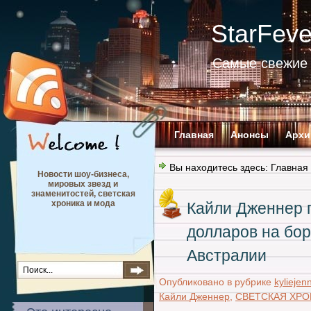
StarFev
Самые свежие 
Главная
Анонсы
Архи
Вы находитесь здесь:
Главная
Новости шоу-бизнеса,
мировых звезд и
знаменитостей, светская
хроника и мода
Кайли Дженнер 
долларов на бо
Австралии
Опубликовано в рубрике
kyliejen
Кайли Дженнер
,
СВЕТСКАЯ ХРО