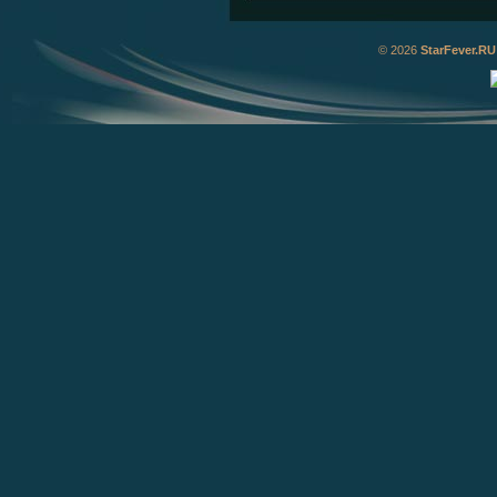
© 2026
StarFever.RU