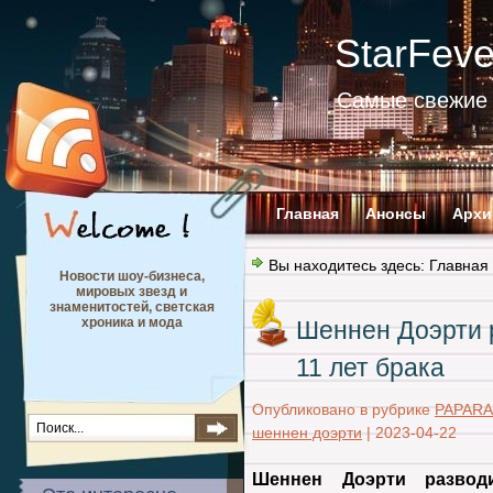
StarFev
Самые свежие 
Главная
Анонсы
Архи
Вы находитесь здесь:
Главная
Новости шоу-бизнеса,
мировых звезд и
знаменитостей, светская
хроника и мода
Шеннен Доэрти 
11 лет брака
Опубликовано в рубрике
PAPARA
шеннен доэрти
|
2023-04-22
Шеннен Доэрти развод