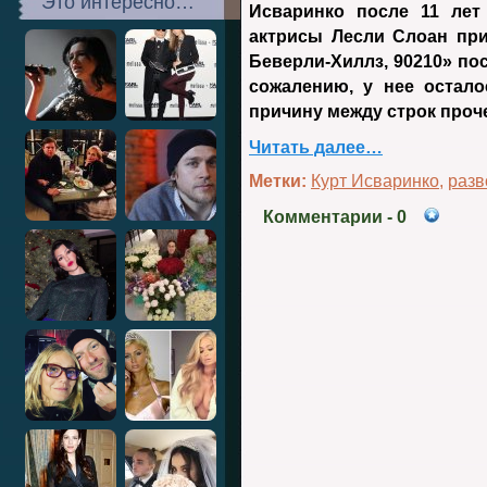
Это интересно…
Исваринко после 11 лет
актрисы Лесли Слоан при
Беверли-Хиллз, 90210» посл
сожалению, у нее остало
причину между строк проч
Читать далее…
Метки:
Курт Исваринко
,
разв
Комментарии
- 0