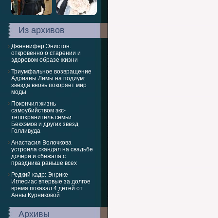
Из архивов
Дженнифер Энистон:
откровенно о старении и
здоровом образе жизни
Триумфальное возвращение
Адрианы Лимы на подиум:
звезда вновь покоряет мир
моды
Покончил жизнь
самоубийством экс-
телохранитель семьи
Бекхэмов и других звезд
Голливуда
Анастасия Волочкова
устроила скандал на свадьбе
дочери и сбежала с
праздника раньше всех
Редкий кадр: Энрике
Иглесиас впервые за долгое
время показал 4 детей от
Анны Курниковой
Архивы