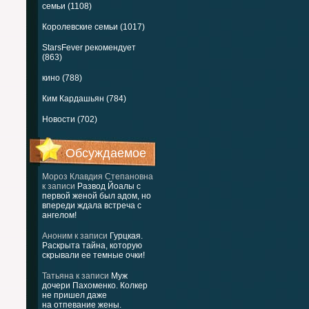
семьи (1108)
Королевские семьи (1017)
StarsFever рекомендует
(863)
кино (788)
Ким Кардашьян (784)
Новости (702)
Обсуждаемое
Мороз Клавдия Степановна
к записи
Развод Йоалы с
первой женой был адом, но
впереди ждала встреча с
ангелом!
Аноним
к записи
Гурцкая.
Раскрыта тайна, которую
скрывали ее темные очки!
Татьяна
к записи
Муж
дочери Пахоменко. Колкер
не пришел даже
на отпевание жены.