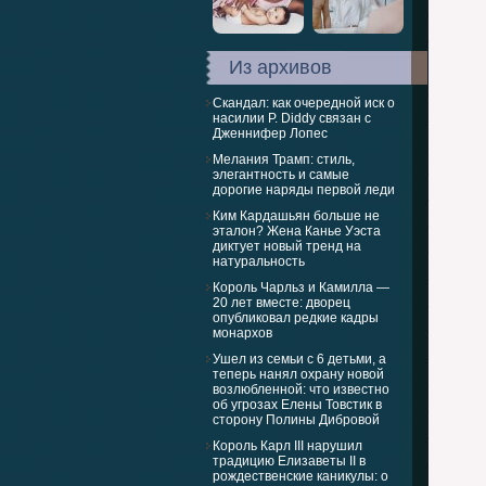
Из архивов
Скандал: как очередной иск о
насилии P. Diddy связан с
Дженнифер Лопес
Мелания Трамп: стиль,
элегантность и самые
дорогие наряды первой леди
Ким Кардашьян больше не
эталон? Жена Канье Уэста
диктует новый тренд на
натуральность
Король Чарльз и Камилла —
20 лет вместе: дворец
опубликовал редкие кадры
монархов
Ушел из семьи с 6 детьми, а
теперь нанял охрану новой
возлюбленной: что известно
об угрозах Елены Товстик в
сторону Полины Дибровой
Король Карл III нарушил
традицию Елизаветы II в
рождественские каникулы: о