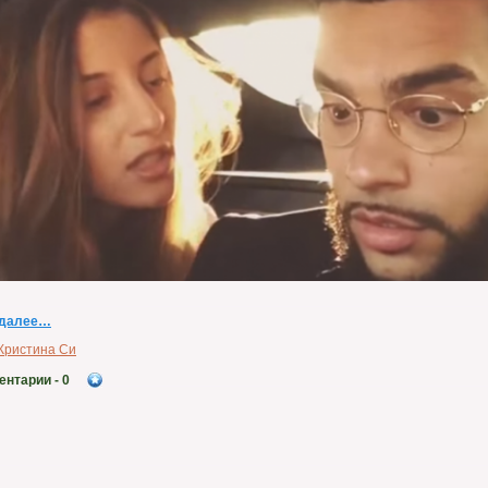
 далее…
Кристина Си
ентарии
- 0