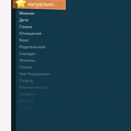
Актуально...
Мнение
Дети
Семьи
Отношения
Кино
Родительское
Скандал
Фильмы
Семья
Ким Кардашьян
Развод
Беременность
Свадьба
Музыка
Болезнь