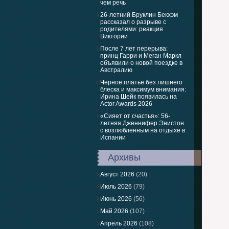
чем речь
26-летний Бруклин Бекхэм
рассказал о разрыве с
родителями: реакция
Виктории
После 7 лет перерыва:
принц Гарри и Меган Маркл
объявили о новой поездке в
Австралию
Черное платье без лишнего
блеска и максимум внимания:
Ирина Шейк появилась на
Actor Awards 2026
«Сияет от счастья»: 56-
летняя Дженнифер Энистон
с возлюбленным на отдыхе в
Испании
Архивы
Август 2026
(20)
Июль 2026
(79)
Июнь 2026
(56)
Май 2026
(107)
Апрель 2026
(108)