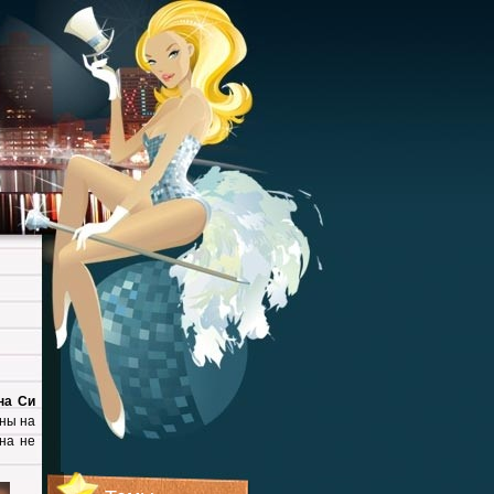
на Си
ины на
она не