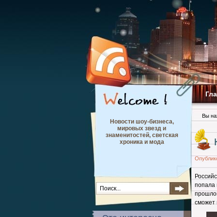
Гл
Вы на
Новости шоу-бизнеса,
мировых звезд и
знаменитостей, светская
хроника и мода
Опублик
Российс
попала 
прошлой
сможет 