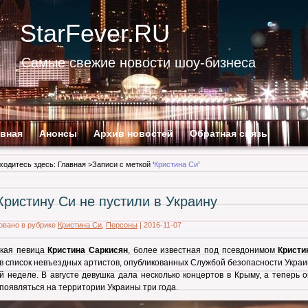
StarFever.RU
Самые свежие новости шоу-бизнеса
авная
Анонсы
Архив новостей
Обратная связь
ходитесь здесь:
Главная
>Записи с меткой ‘
Кристина Си
’
Кристину Си не пустили в Украину
овано в рубрике
Кристина Си
,
Персоны
|
2016-11-07
кая певица
Кристина Саркисян
, более известная под псевдонимом
Кристи
в список невъездных артистов, опубликованных Службой безопасности Укра
 неделе. В августе девушка дала несколько концертов в Крыму, а теперь 
появляться на территории Украины три года.