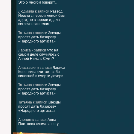
Это о многом говорит…
Людмила
к записи
Развод
Йоалы с первой женой был
адом, но впереди ждала
встреча с ангелом!
Татьяна
к записи
Звезды
просят дать Лазареву
«Народного артиста»
Лариса
к записи
Что на
самом деле случилось с
Анной Николь Смит?
Анастасия
к записи
Лариса
Копенкина считает себя
виновной в смерти дочери
Татьяна
к записи
Звезды
просят дать Лазареву
«Народного артиста»
Татьяна
к записи
Звезды
просят дать Лазареву
«Народного артиста»
Аноним
к записи
Анна
Плетнева сломала ногу