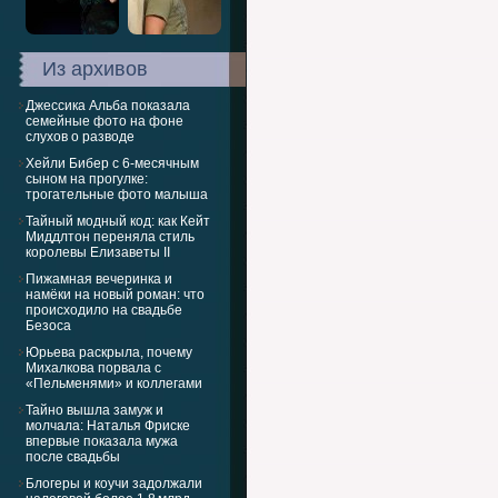
Из архивов
Джессика Альба показала
семейные фото на фоне
слухов о разводе
Хейли Бибер с 6-месячным
сыном на прогулке:
трогательные фото малыша
Тайный модный код: как Кейт
Миддлтон переняла стиль
королевы Елизаветы II
Пижамная вечеринка и
намёки на новый роман: что
происходило на свадьбе
Безоса
Юрьева раскрыла, почему
Михалкова порвала с
«Пельменями» и коллегами
Тайно вышла замуж и
молчала: Наталья Фриске
впервые показала мужа
после свадьбы
Блогеры и коучи задолжали