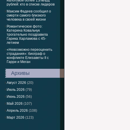
налоговой более 1,8 млрд
рублей: кто в списке лидеров
Максим Фадеев сообщил о
смерти самого близкого
человека в своей жизни
Романтическое фото:
Катерина Ковальчук
трогательно поздравила
Гарика Харламова с 45-
летием
«Невозможно переоценить
страдания»: биограф о
конфликте Елизаветы II с
Гарри и Меган
Архивы
Август 2026
(20)
Июль 2026
(79)
Июнь 2026
(56)
Май 2026
(107)
Апрель 2026
(108)
Март 2026
(123)