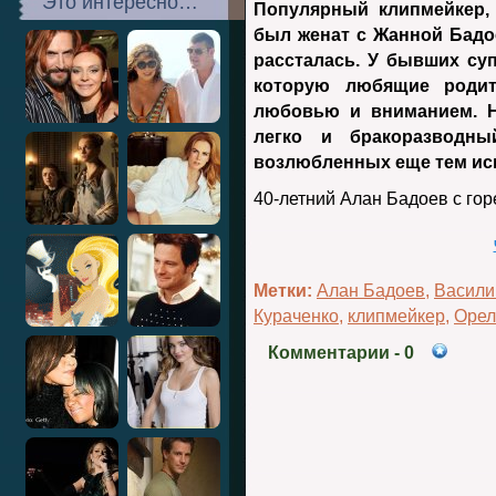
Это интересно…
Популярный клипмейкер,
был женат с Жанной Бадое
рассталась. У бывших суп
которую любящие родит
любовью и вниманием. Н
легко и бракоразводн
возлюбленных еще тем ис
40-летний Алан Бадоев с го
Метки:
Алан Бадоев
,
Васили
Кураченко
,
клипмейкер
,
Орел
Комментарии
- 0