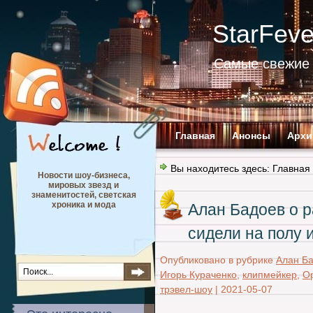
StarFev
Самые свежие 
Главная
Анонсы
Архи
Вы находитесь здесь:
Главная
Новости шоу-бизнеса,
мировых звезд и
знаменитостей, светская
хроника и мода
Алан Бадоев о 
сидели на полу 
Опубликовано в рубрике
Алан Б
Игорь Кураченко
,
клипмейкер
,
О
трэвел-шоу
|
2021-05-07