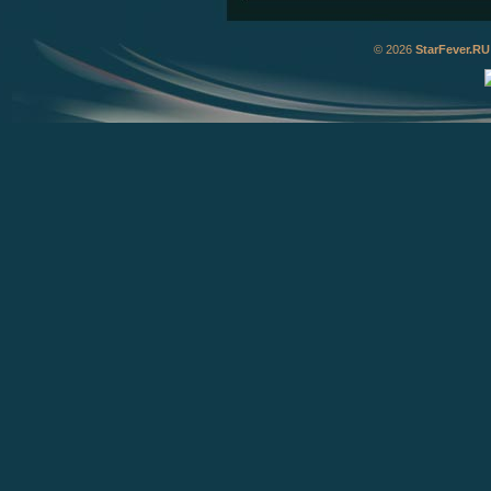
© 2026
StarFever.RU