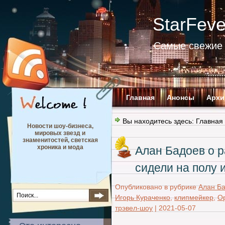
StarFev
Самые свежие 
Главная
Анонсы
Архи
Вы находитесь здесь:
Главная
Новости шоу-бизнеса,
мировых звезд и
знаменитостей, светская
хроника и мода
Алан Бадоев о 
сидели на полу 
Опубликовано в рубрике
Алан Б
Игорь Кураченко
,
клипмейкер
,
О
трэвел-шоу
|
2021-05-07