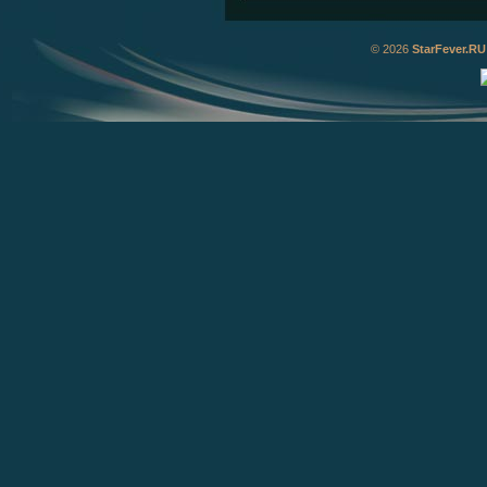
© 2026
StarFever.RU