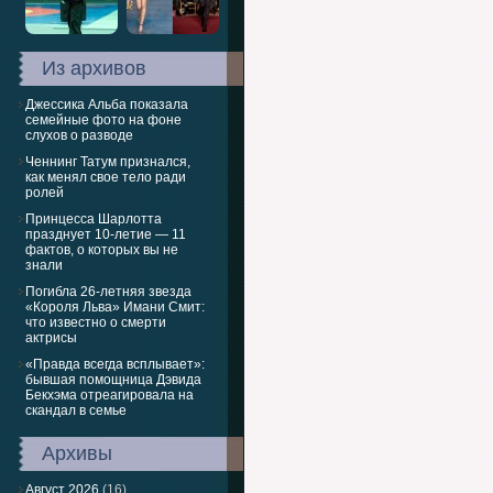
Из архивов
Джессика Альба показала
семейные фото на фоне
слухов о разводе
Ченнинг Татум признался,
как менял свое тело ради
ролей
Принцесса Шарлотта
празднует 10-летие — 11
фактов, о которых вы не
знали
Погибла 26-летняя звезда
«Короля Льва» Имани Смит:
что известно о смерти
актрисы
«Правда всегда всплывает»:
бывшая помощница Дэвида
Бекхэма отреагировала на
скандал в семье
Архивы
Август 2026
(16)