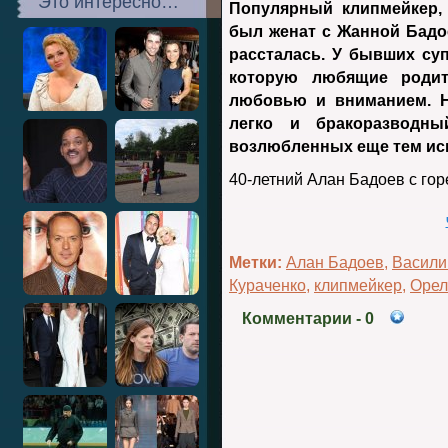
Это интересно…
Популярный клипмейкер,
был женат с Жанной Бадое
рассталась. У бывших суп
которую любящие родит
любовью и вниманием. Н
легко и бракоразводн
возлюбленных еще тем ис
40-летний Алан Бадоев с го
Метки:
Алан Бадоев
,
Васили
Кураченко
,
клипмейкер
,
Орел
Комментарии
- 0