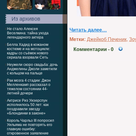
Из архивов
Не стало Алексея
Читать далее…
Веселкина: тайна ухода
легендарного актера
Метки:
Джейкоб Печеник
,
Зо
Белла Хадид в кожаном
костюме и на мотоцикле:
Комментарии
- 0
кадры со съёмок нового
сериала взорвали Сеть
Неужели скоро свадьба: дочь
Анджелины Джоли заметили
с кольцом на пальце
Рак мозга 4 стадии: Джон
Мелленкамп рассказал о
тяжелом состоянии 44-
летней дочери
Актрисе Риз Уизерспун
исполнилось 50 лет: как
поздравили звезду
«Блондинки в законе»
Король Чарльз III попросил
Уильяма не повторять его
главную ошибку:
откровенное заявление