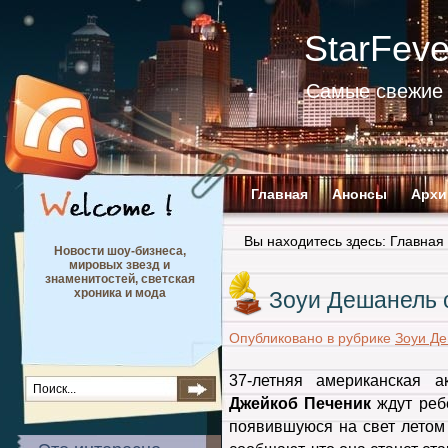
StarFev
Самые свежие 
Главная
Анонсы
Архи
Вы находитесь здесь:
Главная
Новости шоу-бизнеса,
мировых звезд и
знаменитостей, светская
хроника и мода
Зоуи Дешанель 
Опубликовано в рубрике
Зоуи Д
37-летняя американская 
Джейкоб Печеник
ждут ребё
появившуюся на свет летом