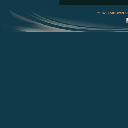
© 2026
StarFever.RU