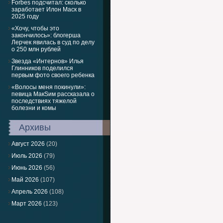
Forbes подсчитал: сколько
заработает Илон Маск в
2025 году
«Хочу, чтобы это
закончилось»: блогерша
Лерчек явилась в суд по делу
о 250 млн рублей
Звезда «Интернов» Илья
Глинников поделился
первым фото своего ребенка
«Волосы меня покинули»:
певица МакSим рассказала о
последствиях тяжелой
болезни и комы
Архивы
Август 2026
(20)
Июль 2026
(79)
Июнь 2026
(56)
Май 2026
(107)
Апрель 2026
(108)
Март 2026
(123)