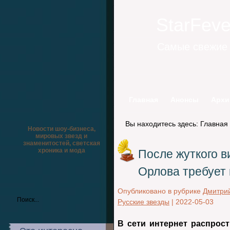
StarFev
Самые свежие 
Главная
Анонсы
Архи
Вы находитесь здесь:
Главная
Новости шоу-бизнеса,
мировых звезд и
знаменитостей, светская
хроника и мода
После жуткого в
Орлова требует 
Опубликовано в рубрике
Дмитри
Русские звезды
|
2022-05-03
В сети интернет распрос