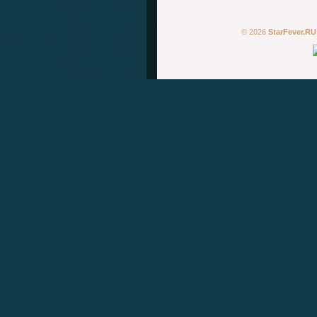
© 2026
StarFever.RU