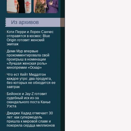
Из архивов
Кэти Перри и Лорен Санчес
отправятся в космос: Blue
Origin готовит женский
экипаж
Деми Мур впервые
прокомментировала свой
проигрыш в номинации
«Лучшая женская роль»
кинопремии «Оскар»
Что ест Кейт Миддлтон
каждое утро: два продукта,
без которых не обходится ее
завтрак
Бейонсе и Jay-Z готовит
судебный иск из-за
скандального поста Канье
Уэста
Джиджи Хадид отмечает 30
лет: как супермодель
пришла к мировой славе и
покорила сердца миллионов