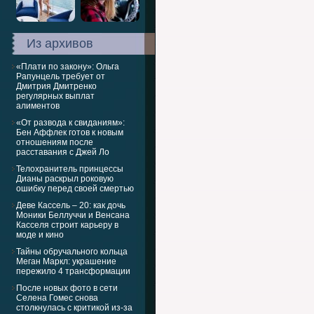
Из архивов
«Плати по закону»: Ольга
Рапунцель требует от
Дмитрия Дмитренко
регулярных выплат
алиментов
«От развода к свиданиям»:
Бен Аффлек готов к новым
отношениям после
расставания с Джей Ло
Телохранитель принцессы
Дианы раскрыл роковую
ошибку перед своей смертью
Деве Кассель – 20: как дочь
Моники Беллуччи и Венсана
Касселя строит карьеру в
моде и кино
Тайны обручального кольца
Меган Маркл: украшение
пережило 4 трансформации
После новых фото в сети
Селена Гомес снова
столкнулась с критикой из-за