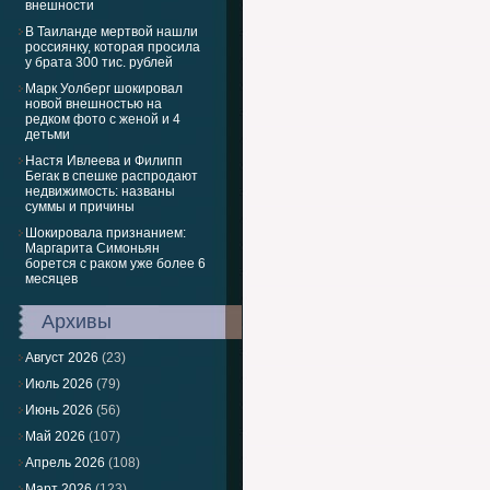
внешности
В Таиланде мертвой нашли
россиянку, которая просила
у брата 300 тис. рублей
Марк Уолберг шокировал
новой внешностью на
редком фото с женой и 4
детьми
Настя Ивлеева и Филипп
Бегак в спешке распродают
недвижимость: названы
суммы и причины
Шокировала признанием:
Маргарита Симоньян
борется с раком уже более 6
месяцев
Архивы
Август 2026
(23)
Июль 2026
(79)
Июнь 2026
(56)
Май 2026
(107)
Апрель 2026
(108)
Март 2026
(123)