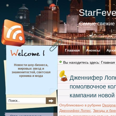
StarFev
Самые свежие 
Главная
Анонсы
Архи
Вы находитесь здесь:
Главная
Новости шоу-бизнеса,
мировых звезд и
знаменитостей, светская
хроника и мода
Дженнифер Лопе
помолвочное ко
кампании новой
Опубликовано в рубрике
Designe
Дженнифер Лопес
,
Звезды и бр