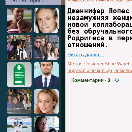
Это интересно…
кольцо
,
помолвочное кольцо
,
ре
Дженнифер Лопес
незамужняя женщ
новой коллабора
без обручальног
Родригеса в пер
отношений.
Читать далее…
Метки:
Designer Shoe Wareh
обручальное кольцо
,
помолв
Комментарии
- 0