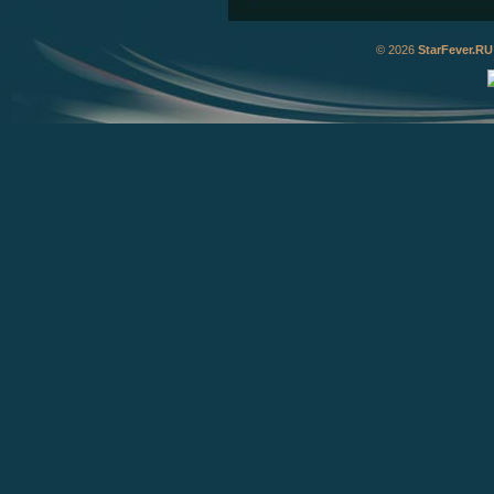
© 2026
StarFever.RU