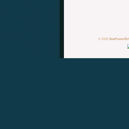
© 2026
StarFever.RU