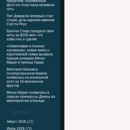
прицелом: обнажённые
фото из спортзала взорвали
сеть
Пит Дэвидсон впервые стал
отцом: дочь нарекли именем
Скотти Роуз
Бритни Спирс продала свои
хиты за $200 млн: что
известно о сделке
«Навязчивая и полная
заговоров»: новая книга о
королевской семье вызвала
бурную реакцию Меган
Маркл и принца Гарри
Виктория Бекхэм в
полупрозрачном бикини
появилась на роскошной
яхте за 16 миллионов
фунтов
Меган Маркл появилась в
серьгах принцессы Дианы на
мероприятии в Канаде
Архивы
Август 2026
(23)
Июль 2026
(79)