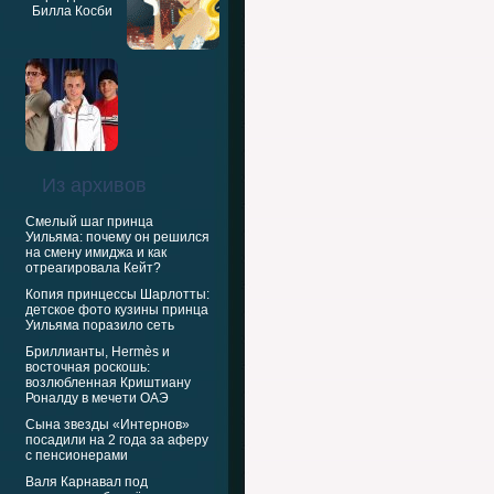
Из архивов
Смелый шаг принца
Уильяма: почему он решился
на смену имиджа и как
отреагировала Кейт?
Копия принцессы Шарлотты:
детское фото кузины принца
Уильяма поразило сеть
Бриллианты, Hermès и
восточная роскошь:
возлюбленная Криштиану
Роналду в мечети ОАЭ
Сына звезды «Интернов»
посадили на 2 года за аферу
с пенсионерами
Валя Карнавал под