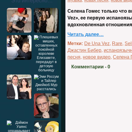
Это интересно…
Музыка
,
новая песня
,
новое вид
Селена Гомес только что 
Vez», ее первую испаноязы
вдохновленная отношениям
Читать далее…
Метки:
De Una Vez
,
Rare
,
Se
Джастин Бибер
,
испаноязычн
песня
,
новое видео
,
Селена 
Комментарии
- 0