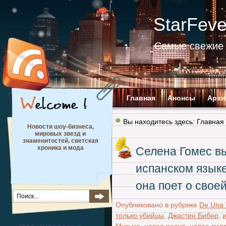
StarFev
Самые свежие 
Главная
Анонсы
Архи
Вы находитесь здесь:
Главная
Новости шоу-бизнеса,
мировых звезд и
знаменитостей, светская
хроника и мода
Селена Гомес в
испанском языке
она поет о свое
Опубликовано в рубрике
De Una 
только убийцы
,
Джастин Бибер
,