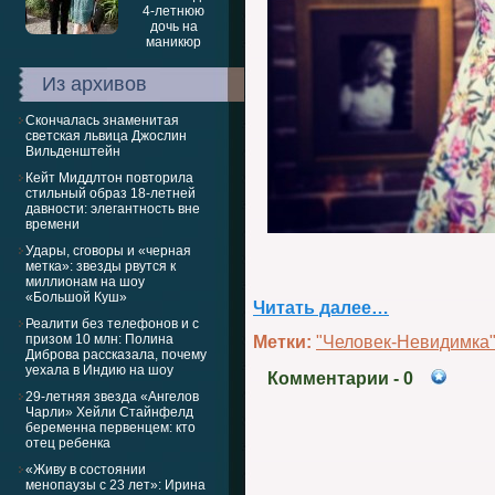
Из архивов
Скончалась знаменитая
светская львица Джослин
Вильденштейн
Кейт Миддлтон повторила
стильный образ 18-летней
давности: элегантность вне
времени
Удары, сговоры и «черная
метка»: звезды рвутся к
миллионам на шоу
«Большой Куш»
Читать далее…
Реалити без телефонов и с
призом 10 млн: Полина
Метки:
"Человек-Невидимка
Диброва рассказала, почему
уехала в Индию на шоу
Комментарии
- 0
29-летняя звезда «Ангелов
Чарли» Хейли Стайнфелд
беременна первенцем: кто
отец ребенка
«Живу в состоянии
менопаузы с 23 лет»: Ирина