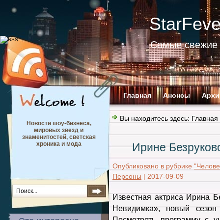
StarFev
Самые свежие 
Главная
Анонсы
Архи
Вы находитесь здесь:
Главная
Новости шоу-бизнеса,
мировых звезд и
знаменитостей, светская
хроника и мода
Ирине Безруков
Опубликовано в рубрике
"Челове
Персоны
|
2017-09-09
Известная актриса Ирина Б
Невидимка», новый сезон 
Посмотреть программу с у