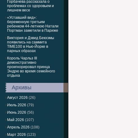
Горбачева рассказала о
проблемах со здоровьем и
лишнем весе
«Уставший вид»:
беременную третьим
ребенком 44-летнюю Натали
Портман заметили в Париже
Виктория и Дэвид Бекхэмы
появились на саммита
TIME100 в Нью-Йорке в
парных образах
Король Чарльз III
демонстративно
проигнорировал принца
Эндрю во время семейного
отдыха
Архивы
Август 2026
(26)
Июль 2026
(79)
Июнь 2026
(56)
Май 2026
(107)
Апрель 2026
(108)
Март 2026
(123)