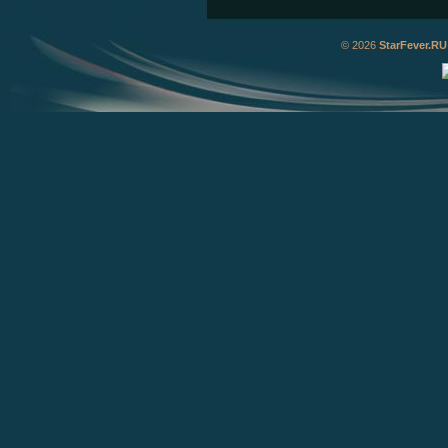
© 2026
StarFever.RU