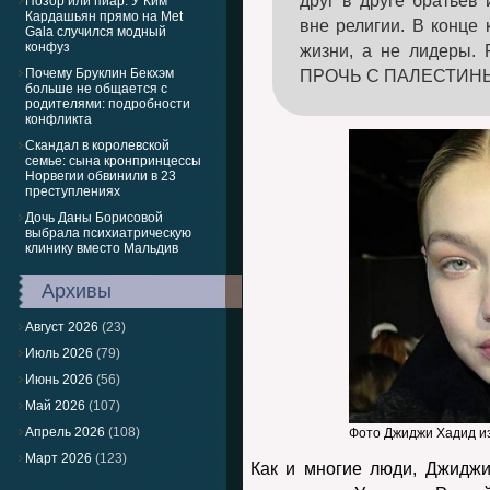
друг в друге братьев 
Позор или пиар: У Ким
Кардашьян прямо на Met
вне религии. В конце 
Gala случился модный
конфуз
жизни, а не лидеры
Почему Бруклин Бекхэм
ПРОЧЬ С ПАЛЕСТИНЫ.
больше не общается с
родителями: подробности
конфликта
Скандал в королевской
семье: сына кронпринцессы
Норвегии обвинили в 23
преступлениях
Дочь Даны Борисовой
выбрала психиатрическую
клинику вместо Мальдив
Архивы
Август 2026
(23)
Июль 2026
(79)
Июнь 2026
(56)
Май 2026
(107)
Апрель 2026
(108)
Фото Джиджи Хадид из 
Март 2026
(123)
Как и многие люди, Джиджи