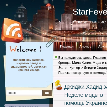
StarFev
Самые свежие 
Главная
Анонсы
Архи
Вы находитесь здесь:
Главная
Новости шоу-бизнеса,
бренды
,
Мила Кунис
,
Мода и к
мировых звезд и
знаменитостей, светская
Эштон Кутчер
> Джиджи Хадид
хроника и мода
Париже пожертвует в помощь 
Джиджи Хадид з
Неделе моды в 
помощь Украине