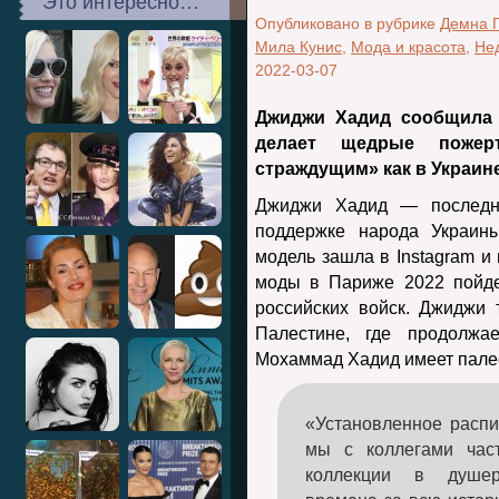
Это интересно…
Опубликовано в рубрике
Демна 
Мила Кунис
,
Мода и красота
,
Не
2022-03-07
Джиджи Хадид сообщила 
делает щедрые поже
страждущим» как в Украине,
Джиджи Хадид — последня
поддержке народа Украины
модель зашла в Instagram и
моды в Париже 2022 пойде
российских войск. Джиджи
Палестине, где продолжа
Мохаммад Хадид имеет пале
«Установленное распи
мы с коллегами час
коллекции в душе