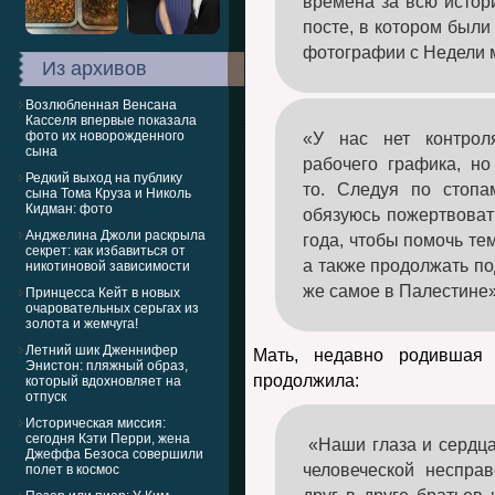
времена за всю исто
посте, в котором был
фотографии с Недели 
Из архивов
Возлюбленная Венсана
Касселя впервые показала
фото их новорожденного
«У нас нет контро
сына
рабочего графика, н
Редкий выход на публику
то. Следуя по стопа
сына Тома Круза и Николь
Кидман: фото
обязуюсь пожертвоват
Анджелина Джоли раскрыла
года, чтобы помочь тем
секрет: как избавиться от
а также продолжать по
никотиновой зависимости
же самое в Палестине»
Принцесса Кейт в новых
очаровательных серьгах из
золота и жемчуга!
Летний шик Дженнифер
Мать, недавно родившая
Энистон: пляжный образ,
продолжила:
который вдохновляет на
отпуск
Историческая миссия:
сегодня Кэти Перри, жена
«Наши глаза и сердц
Джеффа Безоса совершили
человеческой неспра
полет в космос