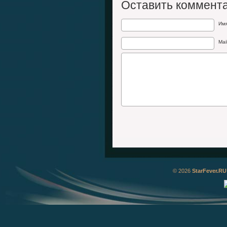
Оставить коммент
Им
Mai
© 2026
StarFever.RU