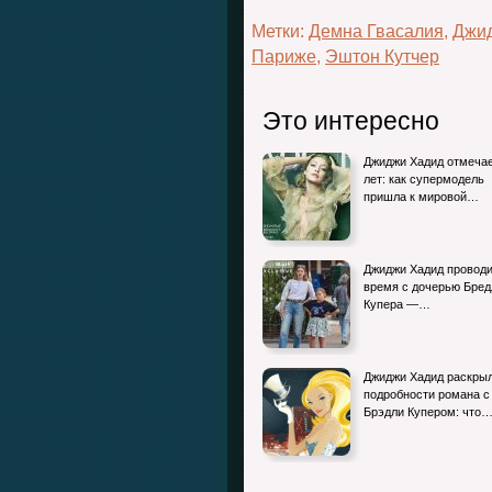
Метки:
Демна Гвасалия
,
Джи
Париже
,
Эштон Кутчер
Это интересно
Джиджи Хадид отмечае
лет: как супермодель
пришла к мировой…
Джиджи Хадид провод
время с дочерью Бред
Купера —…
Джиджи Хадид раскры
подробности романа с
Брэдли Купером: что