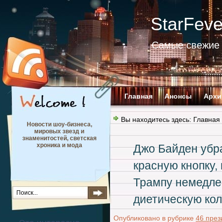
StarFev
Самые свежие 
Главная
Анонсы
Архи
Вы находитесь здесь:
Главная
Новости шоу-бизнеса,
мировых звезд и
знаменитостей, светская
хроника и мода
Джо Байден убра
красную кнопку,
Трампу немедле
диетическую ко
Опубликовано в рубрике
46 през