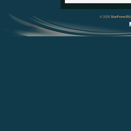
© 2026
StarFever.RU