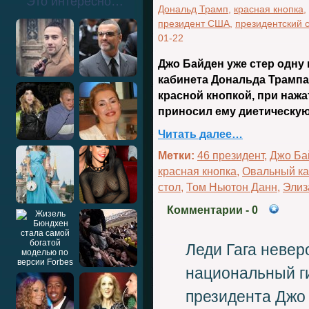
Это интересно…
Дональд Трамп
,
красная кнопка
,
президент США
,
президентский 
01-22
Джо Байден уже стер одну
кабинета Дональда Трампа
красной кнопкой, при наж
приносил ему диетическую
Читать далее…
Метки:
46 президент
,
Джо Ба
красная кнопка
,
Овальный ка
стол
,
Том Ньютон Данн
,
Элиз
Комментарии
- 0
Леди Гага невер
национальный ги
президента Джо