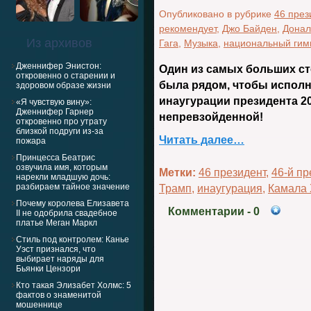
Опубликовано в рубрике
46 през
рекомендует
,
Джо Байден
,
Донал
Из архивов
Гага
,
Музыка
,
национальный гим
Дженнифер Энистон:
Один из самых больших ст
откровенно о старении и
была рядом, чтобы исполн
здоровом образе жизни
инаугурации президента 2
«Я чувствую вину»:
Дженнифер Гарнер
непревзойденной!
откровенно про утрату
близкой подруги из-за
Читать далее…
пожара
Принцесса Беатрис
озвучила имя, которым
Метки:
46 президент
,
46-й п
нарекли младшую дочь:
разбираем тайное значение
Трамп
,
инаугурация
,
Камала 
Почему королева Елизавета
Комментарии
- 0
II не одобрила свадебное
платье Меган Маркл
Стиль под контролем: Канье
Уэст признался, что
выбирает наряды для
Бьянки Цензори
Кто такая Элизабет Холмс: 5
фактов о знаменитой
мошеннице