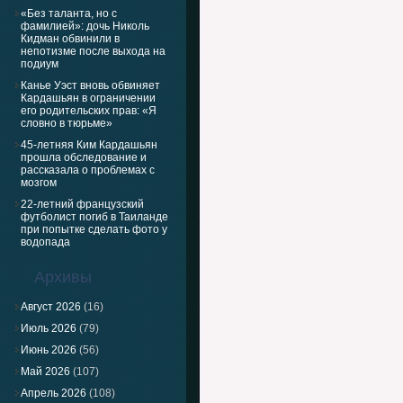
«Без таланта, но с
фамилией»: дочь Николь
Кидман обвинили в
непотизме после выхода на
подиум
Канье Уэст вновь обвиняет
Кардашьян в ограничении
его родительских прав: «Я
словно в тюрьме»
45-летняя Ким Кардашьян
прошла обследование и
рассказала о проблемах с
мозгом
22-летний французский
футболист погиб в Таиланде
при попытке сделать фото у
водопада
Архивы
Август 2026
(16)
Июль 2026
(79)
Июнь 2026
(56)
Май 2026
(107)
Апрель 2026
(108)