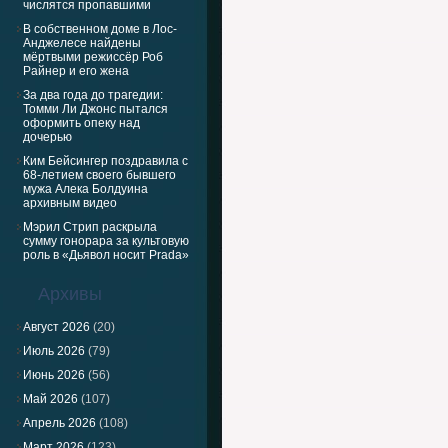
числятся пропавшими
В собственном доме в Лос-
Анджелесе найдены
мёртвыми режиссёр Роб
Райнер и его жена
За два года до трагедии:
Томми Ли Джонс пытался
оформить опеку над
дочерью
Ким Бейсингер поздравила с
68-летием своего бывшего
мужа Алека Болдуина
архивным видео
Мэрил Стрип раскрыла
сумму гонорара за культовую
роль в «Дьявол носит Prada»
Архивы
Август 2026
(20)
Июль 2026
(79)
Июнь 2026
(56)
Май 2026
(107)
Апрель 2026
(108)
Март 2026
(123)