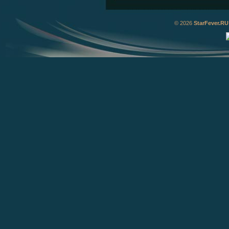
© 2026
StarFever.RU