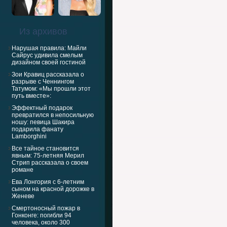
Из архивов
Нарушая правила: Майли
Сайрус удивила смелым
дизайном своей гостиной
Зои Кравиц рассказала о
разрыве с Ченнингом
Татумом: «Мы прошли этот
путь вместе»:
Эффектный подарок
превратился в непосильную
ношу: певица Шакира
подарила фанату
Lamborghini
Все тайное становится
явным: 75-летняя Мерил
Стрип рассказала о своем
романе
Ева Лонгория с 6-летним
сыном на красной дорожке в
Женеве
Смертоносный пожар в
Гонконге: погибли 94
человека, около 300