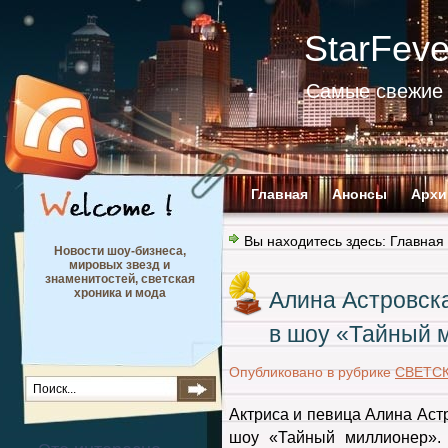
StarFev
Самые свежие 
Главная
Анонсы
Архи
Вы находитесь здесь:
Главная
Новости шоу-бизнеса,
мировых звезд и
знаменитостей, светская
хроника и мода
Алина Астровск
в шоу «Тайный 
Опубликовано в рубрике
СВЕТС
Актриса и певица Алина Аст
шоу «Тайный миллионер».