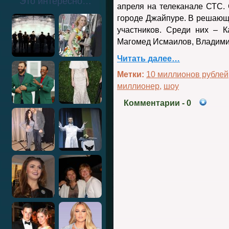
Это интересно…
апреля на телеканале СТС.
городе Джайпуре. В решающе
участников. Среди них – 
Магомед Исмаилов, Владими
Читать далее…
Метки:
10 миллионов рублей
миллионер
,
шоу
Комментарии
- 0