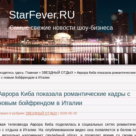
StarFever.RU
Самые свежие новости шоу-бизнеса
авная
Анонсы
Архив новостей
Обратная связь
ходитесь здесь:
Главная
>
ЗВЕЗДНЫЙ ОТДЫХ
> Аврора Киба показала романтические
 с новым бойфрендом в Италии
Аврора Киба показала романтические кадры с
новым бойфрендом в Италии
овано в рубрике
ЗВЕЗДНЫЙ ОТДЫХ
|
2026-05-29
ская телезвезда
Аврора Киба
поделилась в социальных сетях романтиче
 с отдыха в Италии. На опубликованном видео она появляется в белом пл
е визуально напоминает свадебный образ, и проводит время со своим 