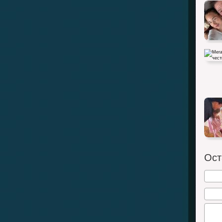
Меган 
детьми
Ост