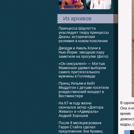
Из архивов
Принцесса Шарлотта
унаследует тиару принцессы
Дианы: историческая
реликвия в новом поколении
Джордж и Амаль Клуни в
Нью-Йорке: звездную пару
заметили на прогулке (фото)
«Он сексуален!» — Мэттью
Макконахи удивил выбором
самого притягательного
мужчины в Голливуде
Принц Уильям и Кейт
Миддлтон с детьми посетили
рождественский концерт в
Вестминстере
В одном
На 67-м году жизни
скончался актер «Доктора
Она и е
Живаго» и «Адмирала»
время 
Андрей Хорошев
демонс
После 8 месяцев романа
кадры, 
Гарри Стайлз сделал
предложение Зои Кравиц: