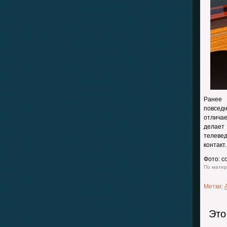
Ранее 
повсед
отлича
делает
телеве
контакт.
Фото: с
По матери
Метки:
Это