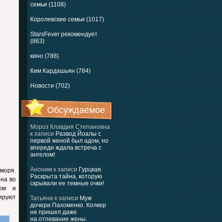
семьи (1108)
Королевские семьи (1017)
StarsFever рекомендует
(863)
кино (788)
Ким Кардашьян (784)
Новости (702)
Обсуждаемое
Мороз Клавдия Степановна
к записи
Развод Йоалы с
первой женой был адом, но
впереди ждала встреча с
ангелом!
Аноним
к записи
Гурцкая.
 моря.
Раскрыта тайна, которую
ена во
скрывали ее темные очки!
дом и
ируют
Татьяна
к записи
Муж
дочери Пахоменко. Колкер
не пришел даже
на отпевание жены.