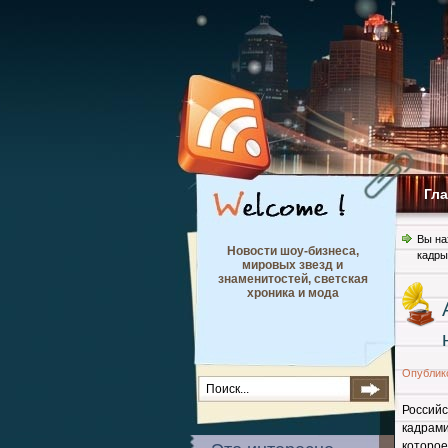
Гл
Вы на
Новости шоу-бизнеса,
кадры
мировых звезд и
знаменитостей, светская
хроника и мода
Опублик
Россий
кадрами
которо