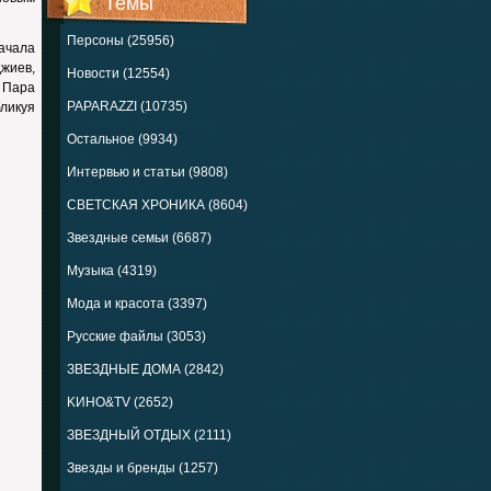
Темы
Персоны (25956)
ачала
жиев,
Новости (12554)
 Пара
PAPARAZZI (10735)
ликуя
Остальное (9934)
Интервью и статьи (9808)
СВЕТСКАЯ ХРОНИКА (8604)
Звездные семьи (6687)
Музыка (4319)
Мода и красота (3397)
Русские файлы (3053)
ЗВЕЗДНЫЕ ДОМА (2842)
KИНО&TV (2652)
ЗВЕЗДНЫЙ ОТДЫХ (2111)
Звезды и бренды (1257)