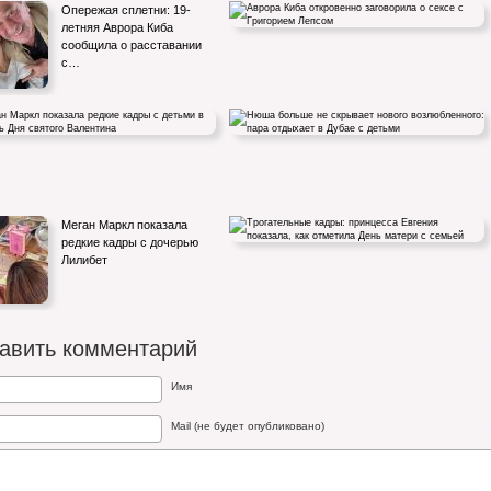
Опережая сплетни: 19-
летняя Аврора Киба
сообщила о расставании
с…
Аврора Киба откровенно заговорила о сексе
с Григорием Лепсом
Маркл показала редкие кадры с
Нюша больше не скрывает нового
Меган Маркл показала
 в честь Дня святого…
возлюбленного: пара отдыхает в…
редкие кадры с дочерью
Лилибет
Трогательные кадры: принцесса Евгения
авить комментарий
показала, как отметила…
Имя
Mail (не будет опубликовано)