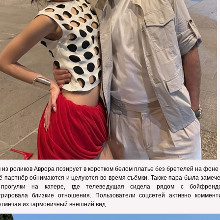
 из роликов Аврора позирует в коротком белом платье без бретелей на фоне
ё партнёр обнимаются и целуются во время съёмки. Также пара была замеч
прогулки на катере, где телеведущая сидела рядом с бойфрен
трировала близкие отношения. Пользователи соцсетей активно коммент
отмечая их гармоничный внешний вид.