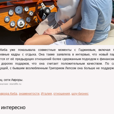
Киба уже показывала совместные моменты с Гаджиевым, включая 
невные кадры с отдыха. Она также заявляла в интервью, что новый па
ется от её предыдущих отношений более сдержанным подходом к финансам
 дорогих подарков, что она считает положительным качеством. По с
дущей, с бывшим возлюбленным Григорием Лепсом она больше не поддерж
оц. сети Авроры.
алам: starslife.ru
Аврора Киба
,
знаменитости
,
Италия
,
отношения
,
шоу-бизнес
 интересно