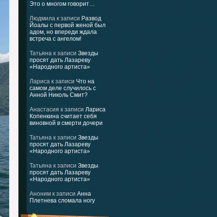
Это о многом говорит…
Людмила
к записи
Развод
Йоалы с первой женой был
адом, но впереди ждала
встреча с ангелом!
Татьяна
к записи
Звезды
просят дать Лазареву
«Народного артиста»
Лариса
к записи
Что на
самом деле случилось с
Анной Николь Смит?
Анастасия
к записи
Лариса
Копенкина считает себя
виновной в смерти дочери
Татьяна
к записи
Звезды
просят дать Лазареву
«Народного артиста»
Татьяна
к записи
Звезды
просят дать Лазареву
«Народного артиста»
Аноним
к записи
Анна
Плетнева сломала ногу