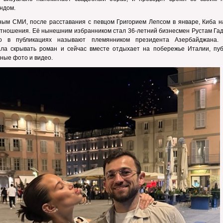
ндом.
ным СМИ, после расставания с певцом Григорием Лепсом в январе, Киба н
тношения. Её нынешним избранником стал 36-летний бизнесмен Рустам Гад
го в публикациях называют племянником президента Азербайджана.
ала скрывать роман и сейчас вместе отдыхает на побережье Италии, пуб
ные фото и видео.