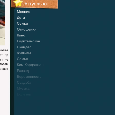
Актуально...
Мнение
Дети
Семьи
Отношения
Кино
Родительское
Скандал
более
Фильмы
ртнёр
Семья
 и не
ловам
Ким Кардашьян
ивает
Развод
Беременность
Свадьба
Музыка
Болезнь