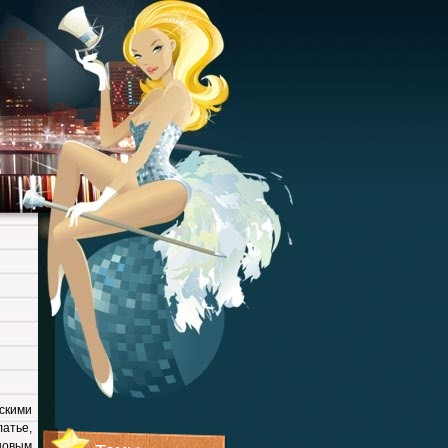
скими
атье,
новым