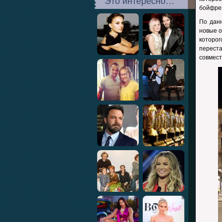
Это интересно…
бойфре
По дан
новые о
которо
перест
совмест