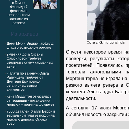
Из архивов
Фото с IG: morgenshteln
Деми Мур и Эндрю Гарфилд:
слухи о возможном романе
Спустя некоторое время н
9-летняя дочь Оксаны
проверки, результаты кот
Самойловой требует
увеличить сумму карманных
посетителей. Появлялись 
денег
торговли алкогольными 
«Плати по закону»: Ольга
Рапунцель требует от
Моргенштерна не играла на п
Дмитрия Дмитренко
резкого вылета рэпера в 
регулярных выплат
алиментов
комитета Александра Бастр
Кейт Миддлтон отказалась
деятельности.
от традиции «посвящения
кровью» – причина шокирует
А сегодня, 17 июня Морге
7000 деталей: Хэлли Берри в
объявил новость о закрытии 
зеркальном платье покорила
красную дорожку Оскара
2025