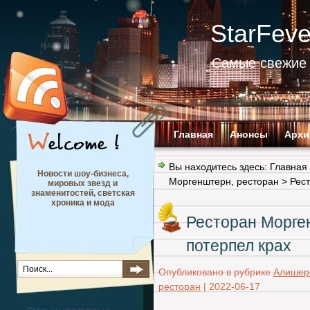
StarFev
Самые свежие 
Главная
Анонсы
Архи
Вы находитесь здесь:
Главная
Новости шоу-бизнеса,
Моргенштерн
,
ресторан
> Рест
мировых звезд и
знаменитостей, светская
хроника и мода
Ресторан Морге
потерпел крах
Опубликовано в рубрике
Алишер
ресторан
|
2022-06-17