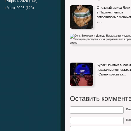
Апрель 2026
(108)
Март 2026
(123)
Стильный выход Леди 
в Париже: певица
отправилась с женихо
в…
Дочь Виктории и Дэвида Бекхэма вынуж
Бурак Озчивит в Моск
покинуть ресторан из-за…
показал моноспектакл
«Самая красивая…
Оставить коммент
Им
Mai