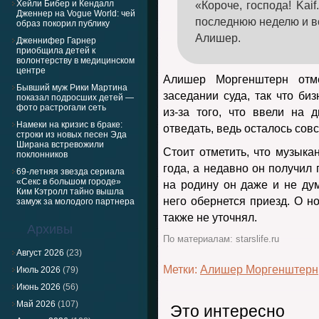
Хейли Бибер и Кендалл
«Короче, господа! Kai
Дженнер на Vogue World: чей
последнюю неделю и в
образ покорил публику
Алишер.
Дженнифер Гарнер
приобщила детей к
волонтерству в медицинском
центре
Алишер Моргенштерн отм
Бывший муж Рики Мартина
заседании суда, так что би
показал подросших детей —
фото растрогали сеть
из-за того, что ввели на
Намеки на кризис в браке:
отведать, ведь осталось сов
строки из новых песен Эда
Ширана встревожили
Стоит отметить, что музыка
поклонников
года, а недавно он получил 
69-летняя звезда сериала
«Секс в большом городе»
на родину он даже и не дум
Ким Кэтролл тайно вышла
него обернется приезд. О н
замуж за молодого партнера
также не уточнял.
Архивы
По материалам: starslife.ru
Август 2026
(23)
Метки:
Алишер Моргенштерн
Июль 2026
(79)
Июнь 2026
(56)
Май 2026
(107)
Это интересно