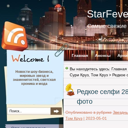
StarFev
Самые свежие 
Главная
Анонсы
Архи
Вы находитесь здесь:
Главная
Новости шоу-бизнеса,
Сури Круз
,
Том Круз
> Редкое 
мировых звезд и
знаменитостей, светская
хроника и мода
Редкое селфи 28
фото
Опубликовано в рубрике
Звездн
Том Круз
|
2023-05-01