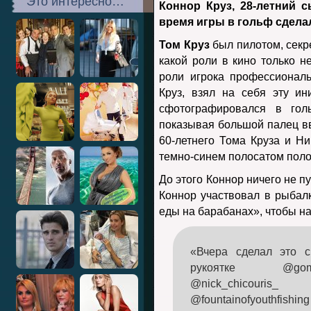
Это интересно…
Коннор Круз, 28-летний 
время игры в гольф сдела
Том Круз
был пилотом, секр
какой роли в кино только н
роли игрока профессиональ
Круз, взял на себя эту ин
сфотографировался в голь
показывая большой палец вв
60-летнего Тома Круза и Н
темно-синем полосатом поло
До этого Коннор ничего не пу
Коннор участвовал в рыбал
еды на барабанах», чтобы 
«Вчера сделал это 
рукоятке @gomx
@nick_chicour
@fountainofyouthfish