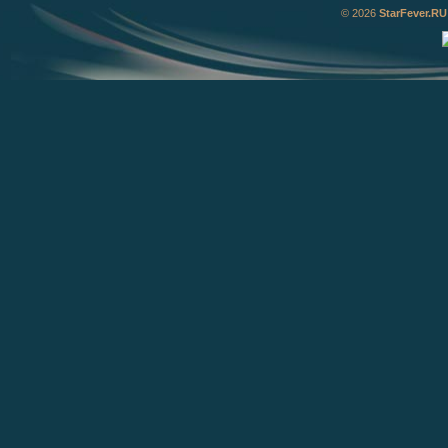
© 2026
StarFever.RU