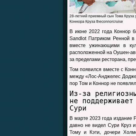
28-летний приемный сын Тома Круза у
Коннора Круза theconnorcruise
В июне 2022 года Коннор б
Sandlot Патриком Ренной в
вместе ужинающими в куль
расположенной на Оушен-ав
за пределами ресторана, пре
Том появился вместе с Конн
между «Лос-Анджелес Додже
пор Том и Коннор не появлял
Из-за религиозн
не поддерживает
Сури
В марте 2023 года издание P
давно не видел Сури Круз и
Тому и Кэти, дочери Холм