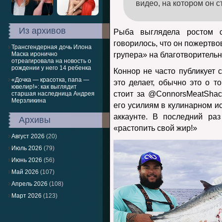
видео, на котором он с
Из архивов
Рыба выглядела ростом 
говорилось, что он пожертв
Трансгендерная дочь Илона
Маска иронично
групера» на благотворитель
отреагировала на новость о
рождении у него 14 ребенка
Коннор не часто публикует 
«Дочка — красотка, папа —
это делает, обычно это о т
ювелир!»: как выглядит
стоит за @ConnorsMeatShac
старшая наследница Андрея
Мерзликина
его усилиям в кулинарном ис
аккаунте. В последний ра
Архивы
«растопить свой жир!»
Август 2026
(20)
Июль 2026
(79)
Июнь 2026
(56)
Май 2026
(107)
Апрель 2026
(108)
Март 2026
(123)