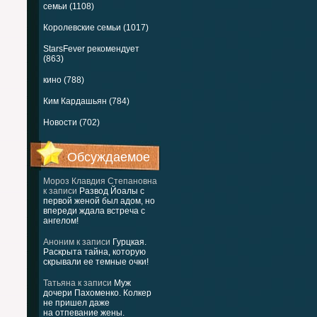
семьи (1108)
Королевские семьи (1017)
StarsFever рекомендует
(863)
кино (788)
Ким Кардашьян (784)
Новости (702)
Обсуждаемое
Мороз Клавдия Степановна
к записи
Развод Йоалы с
первой женой был адом, но
впереди ждала встреча с
ангелом!
Аноним
к записи
Гурцкая.
Раскрыта тайна, которую
скрывали ее темные очки!
Татьяна
к записи
Муж
дочери Пахоменко. Колкер
не пришел даже
на отпевание жены.