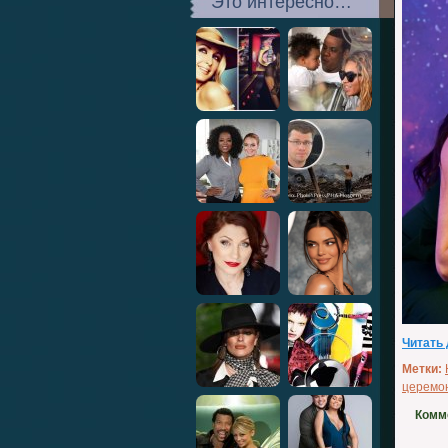
Это интересно…
Читать
Метки:
церемо
Комм