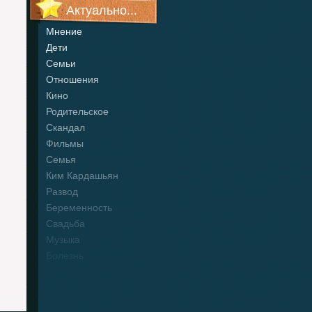
Актуально...
Мнение
Дети
Семьи
Отношения
Кино
Родительское
Скандал
Фильмы
Семья
Ким Кардашьян
Развод
Беременность
Свадьба
Музыка
Болезнь