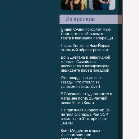
Из архивов
Сидни Суини покоряет Нью-
Йорк: стильный выход в
театр и внимание папарацци
Пэрис Хилтон в Нью-Йорке:
стильный образ в розовом
Дочь Джигана в инвалидной
коляске: Самойлова
рассказала о шокирующем
инциденте перед поездкой
От стюардессы до поп-
звезды: что стояло за
успехом певицы Zivert
В Бразилии от удара током в
магазине погиб 25-летний
певец Кевин Коста
Не признает анорексии: 19-
летняя блогерша Рая SCP
весит всего 31 кг при росте
164 см
Кейт Миддлтон в ярко-
красном костюме