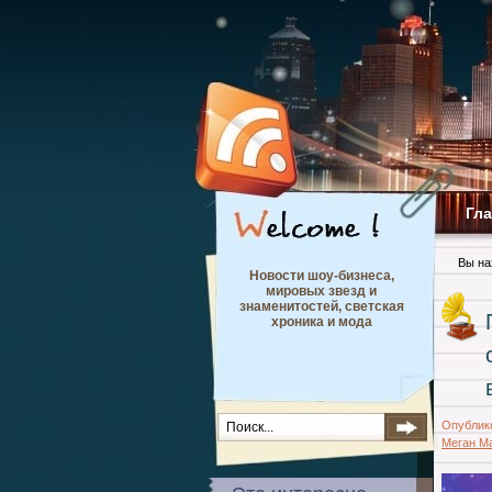
Гл
Вы на
Новости шоу-бизнеса,
мировых звезд и
знаменитостей, светская
хроника и мода
Опублик
Меган М