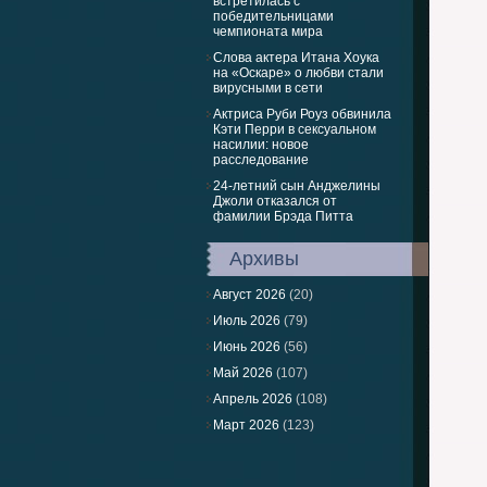
встретилась с
победительницами
чемпионата мира
Слова актера Итана Хоука
на «Оскаре» о любви стали
вирусными в сети
Актриса Руби Роуз обвинила
Кэти Перри в сексуальном
насилии: новое
расследование
24-летний сын Анджелины
Джоли отказался от
фамилии Брэда Питта
Архивы
Август 2026
(20)
Июль 2026
(79)
Июнь 2026
(56)
Май 2026
(107)
Апрель 2026
(108)
Март 2026
(123)