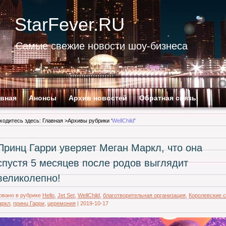
StarFever.RU
Самые свежие новости шоу-бизнеса
авная
Анонсы
Архив новостей
Обратная связь
ходитесь здесь:
Главная
>Архивы рубрики ‘
WellChild
’
Принц Гарри уверяет Меган Маркл, что она
спустя 5 месяцев после родов выглядит
великолепно!
овано в рубрике
Hello
,
Jet Set
,
WellChild
,
благотворительная организация
,
Королевские 
аркл
,
принц Гарри
,
церемония
|
2019-10-17