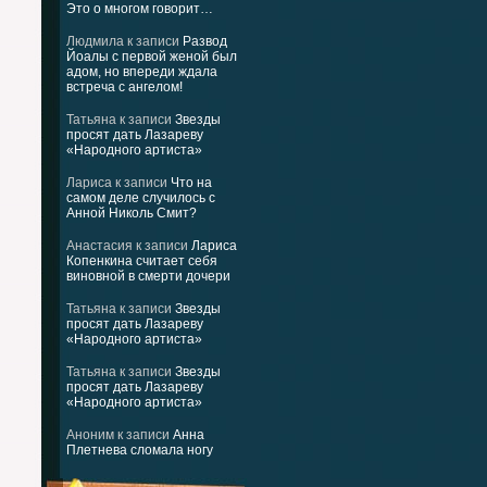
Это о многом говорит…
Людмила
к записи
Развод
Йоалы с первой женой был
адом, но впереди ждала
встреча с ангелом!
Татьяна
к записи
Звезды
просят дать Лазареву
«Народного артиста»
Лариса
к записи
Что на
самом деле случилось с
Анной Николь Смит?
Анастасия
к записи
Лариса
Копенкина считает себя
виновной в смерти дочери
Татьяна
к записи
Звезды
просят дать Лазареву
«Народного артиста»
Татьяна
к записи
Звезды
просят дать Лазареву
«Народного артиста»
Аноним
к записи
Анна
Плетнева сломала ногу