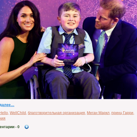
 далее…
Hello
,
WellChild
,
благотворительная организация
,
Меган Маркл
,
принц Гарри
,
ния
ентарии
- 0