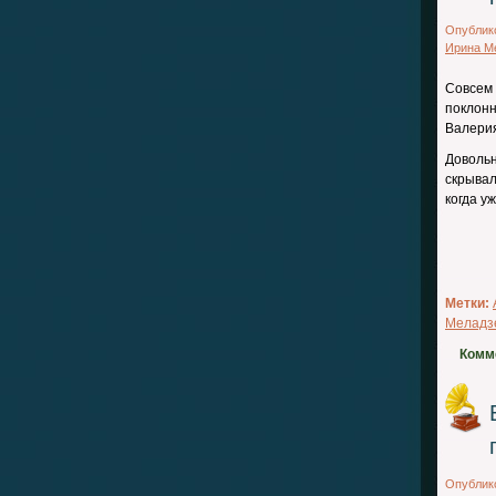
Опублик
Ирина М
Совсем
поклонн
Валерия
Доволь
скрывал
когда у
Метки:
Меладз
Комм
Опублик