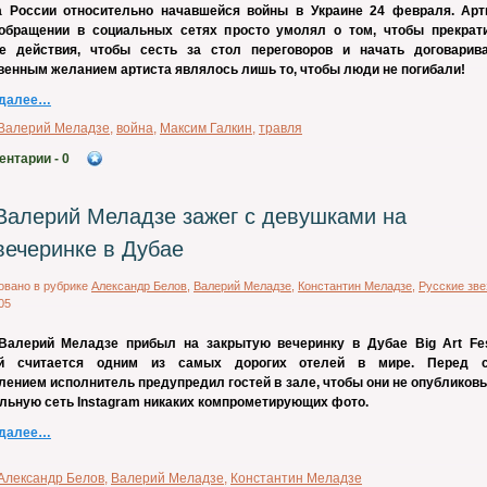
а России относительно начавшейся войны в Украине 24 февраля. Арт
обращении в социальных сетях просто умолял о том, чтобы прекрат
е действия, чтобы сесть за стол переговоров и начать договарива
венным желанием артиста являлось лишь то, чтобы люди не погибали!
 далее…
Валерий Меладзе
,
война
,
Максим Галкин
,
травля
ентарии
- 0
Валерий Меладзе зажег с девушками на
вечеринке в Дубае
овано в рубрике
Александр Белов
,
Валерий Меладзе
,
Константин Меладзе
,
Русские зв
05
Валерий Меладзе прибыл на закрытую вечеринку в Дубае Big Art Fest
ый считается одним из самых дорогих отелей в мире. Перед 
лением исполнитель предупредил гостей в зале, чтобы они не опубликов
альную сеть Instagram никаких компрометирующих фото.
 далее…
Александр Белов
,
Валерий Меладзе
,
Константин Меладзе