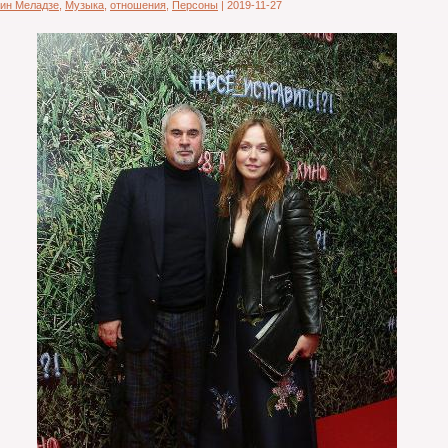
тин Меладзе
,
Музыка
,
отношения
,
Персоны
|
2019-11-27