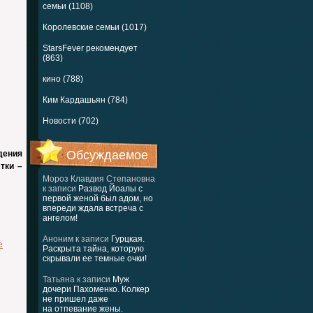
семьи (1108)
Королевские семьи (1017)
StarsFever рекомендует
(863)
кино (788)
Ким Кардашьян (784)
Новости (702)
Обсуждаемое
дения
тки –
Мороз Клавдия Степановна
к записи
Развод Йоалы с
первой женой был адом, но
впереди ждала встреча с
ангелом!
Аноним
к записи
Гурцкая.
е
Раскрыта тайна, которую
скрывали ее темные очки!
Татьяна
к записи
Муж
дочери Пахоменко. Колкер
не пришел даже
на отпевание жены.