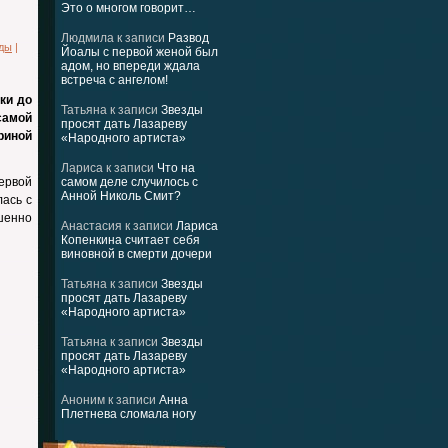
Это о многом говорит…
Людмила
к записи
Развод
зды
|
Йоалы с первой женой был
адом, но впереди ждала
встреча с ангелом!
ки до
Татьяна
к записи
Звезды
самой
просят дать Лазареву
риной
«Народного артиста»
Лариса
к записи
Что на
ервой
самом деле случилось с
Анной Николь Смит?
лась с
шенно
Анастасия
к записи
Лариса
Копенкина считает себя
виновной в смерти дочери
Татьяна
к записи
Звезды
просят дать Лазареву
«Народного артиста»
Татьяна
к записи
Звезды
просят дать Лазареву
«Народного артиста»
Аноним
к записи
Анна
Плетнева сломала ногу