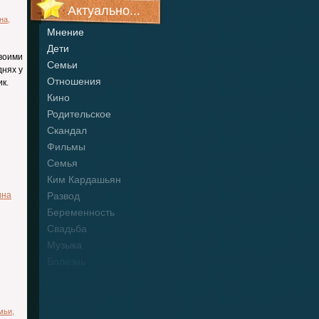
Актуально...
на
,
Мнение
Дети
воими
Семьи
днях у
Отношения
к.
Кино
Родительское
Скандал
Фильмы
Семья
Ким Кардашьян
ина
Развод
Беременность
Свадьба
Музыка
Болезнь
мьи
,