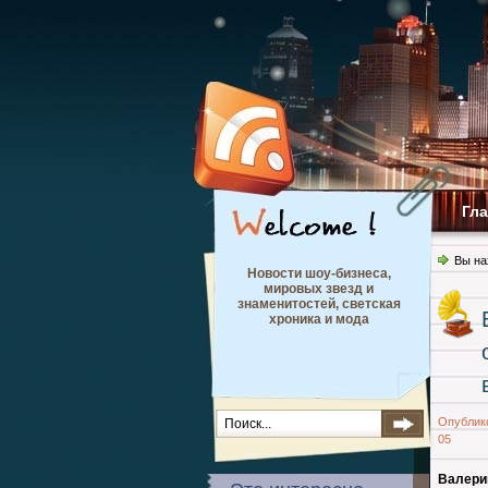
Гл
Вы на
Новости шоу-бизнеса,
мировых звезд и
знаменитостей, светская
хроника и мода
Опублик
05
Валери