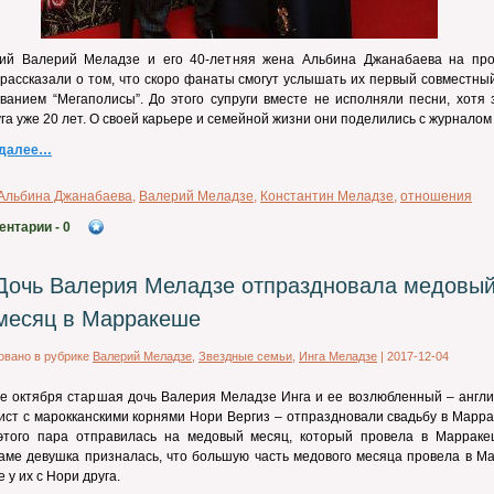
ний Валерий Меладзе и его 40-летняя жена Альбина Джанабаева на пр
рассказали о том, что скоро фанаты смогут услышать их первый совместны
ванием “Мегаполисы”. До этого супруги вместе не исполняли песни, хотя 
уга уже 20 лет. О своей карьере и семейной жизни они поделились с журналом
 далее…
Альбина Джанабаева
,
Валерий Меладзе
,
Константин Меладзе
,
отношения
ентарии
- 0
Дочь Валерия Меладзе отпраздновала медовы
месяц в Марракеше
овано в рубрике
Валерий Меладзе
,
Звездные семьи
,
Инга Меладзе
|
2017-12-04
е октября старшая дочь Валерия Меладзе Инга и ее возлюбленный – англи
ст с марокканскими корнями Нори Вергиз – отпраздновали свадьбу в Марра
этого пара отправилась на медовый месяц, который провела в Марраке
аме девушка призналась, что большую часть медового месяца провела в Ма
 у их с Нори друга.