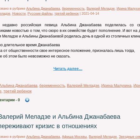
овано в рубрике
Альбина Джанабаева
,
беременность
,
Валерий Меладзе
,
Ирина Малухи
еладзе
,
Новости
,
Русские файлы
,
третий ребенок
|
2021-04-14
 недавно российская певица Альбина Джанабаева поделилась со с
иками новостью о том, что скоро в их семействе будет пополнение. И вот на 
 Меладзе и Альбины Джанабаевой родилась дочь в одной из столичных клини
но длительное время Джанабаева
а от общественности свое интересное положение, призналась лишь тогда,
же об этом было невозможно не сказать.
Читать далее…
Альбина Джанабаева
,
беременность
,
Валерий Меладзе
,
Ирина Малухина
,
Ир
е
,
третий ребенок
ентарии
- 0
Валерий Меладзе и Альбина Джанабаева
переживают кризис в отношениях
овано в рубрике
Альбина Джанабаева
,
Афиша Москвы
,
Валерий Меладзе
,
Звездные се