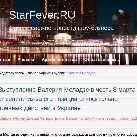
StarFever.RU
Самые свежие новости шоу-бизнеса
авная
Анонсы
Архив новостей
Обратная связь
ходитесь здесь:
Главная
>Архивы рубрики ‘
Валерий Меладзе
’
Выступление Валерия Меладзе в честь 8 марта
отменили из-за его позиции относительно
военных действий в Украине
овано в рубрике
Валерий Меладзе
,
война
,
Максим Галкин
,
Русские звезды
,
травля
|
202
й Меладзе один из первых, кто решил высказаться среди немногих звезд