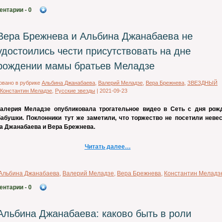
ентарии
- 0
Вера Брежнева и Альбина Джанабаева не
удостоились чести присутствовать на дне
рождении мамы братьев Меладзе
овано в рубрике
Альбина Джанабаева
,
Валерий Меладзе
,
Вера Брежнева
,
ЗВЕЗДНЫЙ
Константин Меладзе
,
Русские звезды
|
2021-09-23
алерия Меладзе опубликовала трогательное видео в Сеть с дня рож
бабушки. Поклонники тут же заметили, что торжество не посетили невес
а Джанабаева и Вера Брежнева.
Читать далее…
Альбина Джанабаева
,
Валерий Меладзе
,
Вера Брежнева
,
Константин Меладз
ентарии
- 0
Альбина Джанабаева: каково быть в роли