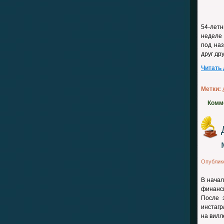
54-лет
неделе 
под наз
друг др
Читать
Метки:
Комм
Опублик
В начал
финанси
После 
инстагр
на вилле