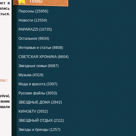
Темы
ист в
ились
Персоны (25956)
ться.
Новости (12554)
PAPARAZZI (10735)
Остальное (9934)
Интервью и статьи (9808)
СВЕТСКАЯ ХРОНИКА (8604)
Звездные семьи (6687)
Музыка (4319)
езды
|
Мода и красота (3397)
Русские файлы (3053)
ival,
своим
ЗВЕЗДНЫЕ ДОМА (2842)
ывали
KИНО&TV (2652)
ЗВЕЗДНЫЙ ОТДЫХ (2111)
Звезды и бренды (1257)