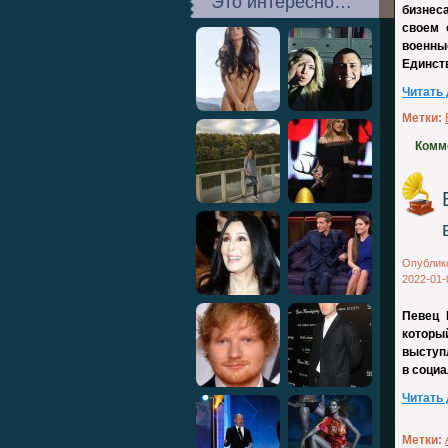
Это интересно…
бизнес
своем 
военны
Единст
Читать
Метки:
Комм
Опублик
2022-01-
Певец 
котор
выступ
в соци
Читать
Метки: