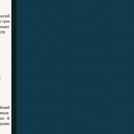
ошлой
й трек
знают
 ОК.
й
йский
кеше.
ше. В
рокко