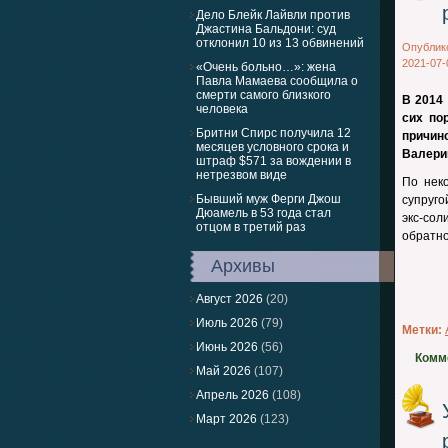
Дело Блейк Лайвли против
Джастина Бальдони: суд
отклонил 10 из 13 обвинений
Опублик
2021-07-
«Очень больно…»: жена
Павла Мамаева сообщила о
смерти самого близкого
В 2014
человека
сих по
Бритни Спирс получила 12
причино
месяцев условного срока и
Валерий
штраф $571 за вождении в
нетрезвом виде
По нек
Бывший муж Ферги Джош
супруго
Дюамель в 53 года стал
экс-со
отцом в третий раз
обратно
Архивы
Август 2026
(20)
Июль 2026
(79)
Метки:
Июнь 2026
(56)
Комм
Май 2026
(107)
Апрель 2026
(108)
Март 2026
(123)