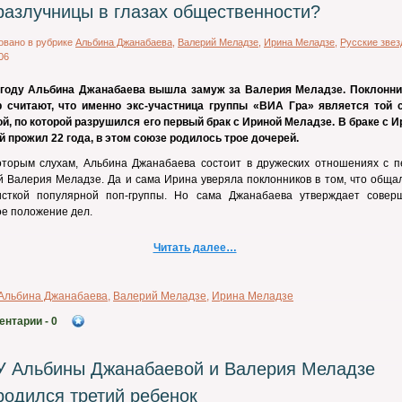
разлучницы в глазах общественности?
овано в рубрике
Альбина Джанабаева
,
Валерий Меладзе
,
Ирина Меладзе
,
Русские зве
06
 году Альбина Джанабаева вышла замуж за Валерия Меладзе. Поклонни
р считают, что именно экс-участница группы «ВИА Гра» является той 
й, по которой разрушился его первый брак с Ириной Меладзе. В браке с И
 прожил 22 года, в этом союзе родилось трое дочерей.
оторым слухам, Альбина Джанабаева состоит в дружеских отношениях с п
й Валерия Меладзе. Да и сама Ирина уверяла поклонников в том, что обща
листкой популярной поп-группы. Но сама Джанабаева утверждает совер
е положение дел.
Читать далее…
Альбина Джанабаева
,
Валерий Меладзе
,
Ирина Меладзе
ентарии
- 0
У Альбины Джанабаевой и Валерия Меладзе
родился третий ребенок