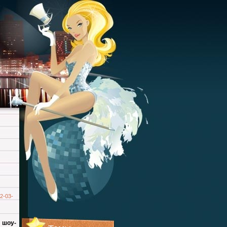
2-03-
 шоу-