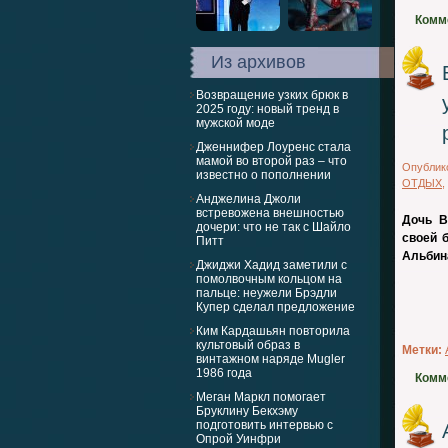
Комм
Из архивов
Возвращение узких брюк в
2025 году: новый тренд в
мужской моде
Дженнифер Лоуренс стала
мамой во второй раз – что
Опублик
известно о пополнении
ОТДЫХ
,
Анджелина Джоли
встревожена внешностью
Дочь В
дочери: что не так с Шайло
своей 
Питт
Альбин
Джиджи Хадид заметили с
помолвочным кольцом на
пальце: неужели Брэдли
Купер сделал предложение
Ким Кардашьян повторила
культовый образ в
Метки:
винтажном наряде Mugler
1986 года
Комм
Меган Маркл помогает
Бруклину Бекхэму
подготовить интервью с
Опрой Уинфри