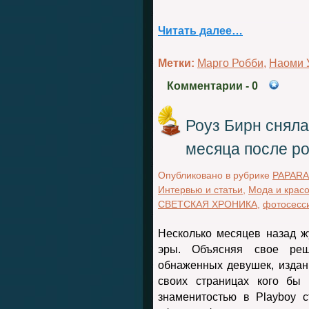
Читать далее…
Метки:
Марго Робби
,
Наоми 
Комментарии
- 0
Роуз Бирн сняла
месяца после р
Опубликовано в рубрике
PAPARA
Интервью и статьи
,
Мода и крас
СВЕТСКАЯ ХРОНИКА
,
фотосесс
Несколько месяцев назад ж
эры. Объясняя свое реш
обнаженных девушек, издан
своих страницах кого бы
знаменитостью в Playboy 