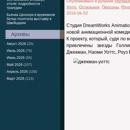
Опубликовано в рубрике
PAPARA
отеля: подробности
Уоттс
,
Остальное
,
Персоны
,
Роуз
трагедии
2016-06-02
Бьянка Цензори в кружевном
белье посетила выставку в
Швейцарии
Студия DreamWorks Animatio
новой анимационной комеди
Архивы
К проекту, который, судя по
Август 2026
(20)
привлечены звезды Голли
Июль 2026
(79)
Джекман, Наоми Уоттс, Роуз 
Июнь 2026
(56)
Май 2026
(107)
Апрель 2026
(108)
Март 2026
(123)