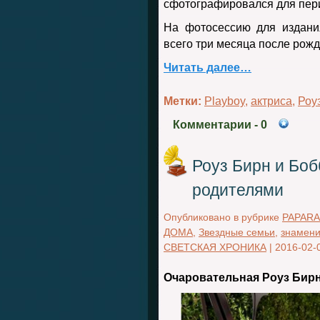
сфотографировался для перио
На фотосессию для издания
всего три месяца после рожд
Читать далее…
Метки:
Playboy
,
актриса
,
Роу
Комментарии
- 0
Роуз Бирн и Боб
родителями
Опубликовано в рубрике
PAPARA
ДОМА
,
Звездные семьи
,
знамени
СВЕТСКАЯ ХРОНИКА
|
2016-02-
Очаровательная Роуз Бирн