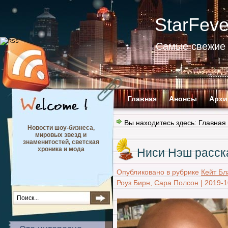
StarFev
Самые свежие 
Главная
Анонсы
Архи
Вы находитесь здесь:
Главная
Новости шоу-бизнеса,
мировых звезд и
знаменитостей, светская
хроника и мода
Ниси Нэш расск
Опубликовано в рубрике
Кейт Бл
Роуз Бирн
,
Сара Полсон
|
2019-1