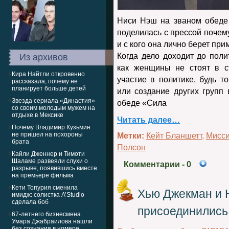
Ниси Нэш на званом обеде
поделилась с прессой почем
и с кого она лично берет при
Когда дело доходит до поли
Из архивов
как женщины не стоят в 
Кира Найтли откровенно
участие в политике, будь 
рассказала, почему не
планирует больше детей
или создание других групп
Звезда сериала «Династия»
обеде «Сила
со своим молодым мужем на
отдыхе в Мексике
Читать далее…
Почему Владимир Кузьмин
не пришел на похороны
Метки:
Кейт Бланшетт
,
Мисси
брата
Полсон
Кайли Дженнер и Тимоти
Шаламе развеяли слухи о
Комментарии
- 0
разрыве, появившись вместе
на премьере фильма
Кети Топурия сменила
Хью Джекман и 
имидж: солистка A’Studio
сделала боб
присоединились
67-летнего бизнесмена
Умара Джабраилова нашли
без сознания в номере