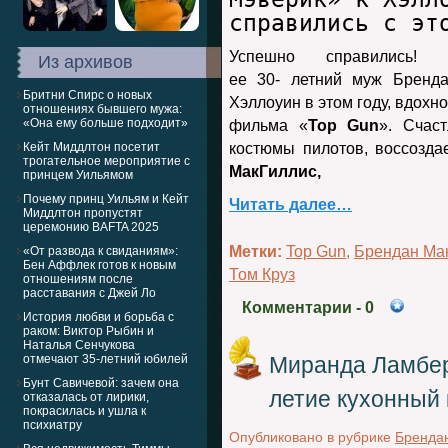
справились с эт
Успешно справились!
Из архивов
ее 30- летний муж Бренд
Бритни Спирс о новых
Хэллоуин в этом году, вдохн
отношениях бывшего мужа:
«Она ему больше подходит»
фильма «
Top Gun
». Счас
Кейт Миддлтон посетит
костюмы пилотов, воссозд
трогательное мероприятие с
МакГиллис,
принцем Уильямом
Почему принц Уильям и Кейт
Читать далее…
Миддлтон пропустят
церемонию BAFTA 2025
Метки:
Top Gun
,
Брендан Ма
«От развода к свиданиям»:
Бен Аффлек готов к новым
Том Круз
отношениям после
расставания с Джей Ло
Комментарии
- 0
История любви и борьба с
раком: Виктор Рыбин и
Наталья Сенчукова
отмечают 35-летний юбилей
Миранда Ламбер
Бунт Савичевой: зачем она
летие кухонный
отказалась от лирики,
покрасилась и ушла к
психиатру
Опубликовано в рубрике
Бренда