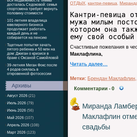
Вся недвижимость Тиммы
ОТДЫХ
,
кантри-певица
,
Миранда
досталась Седоковой: семья
спортсмена требует вернуть
Кантри-певица о
половину стоимости
мужа милым пост
101-летняя владелица
ювелирного бизнеса
котором она так
продолжает работать
каждый день и не
ему свой особый
собирается на пенсию
Тщетные попытки зачать
Счастливые пожелания в че
пятого ребенка и 50 млн на
дом: Джиган о кризисе в
Маклафлина,
браке с Оксаной Самойловой
Читать далее…
39-летняя Меган Фокс после
4 родов снялась в
откровенной фотосессии
Метки:
Брендан Маклафлин
Архивы
Комментарии
- 0
Август 2026
(21)
Июль 2026
(79)
Миранда Ламбер
Июнь 2026
(56)
Маклафлин отме
Май 2026
(107)
Апрель 2026
(108)
свадьбы
Март 2026
(123)