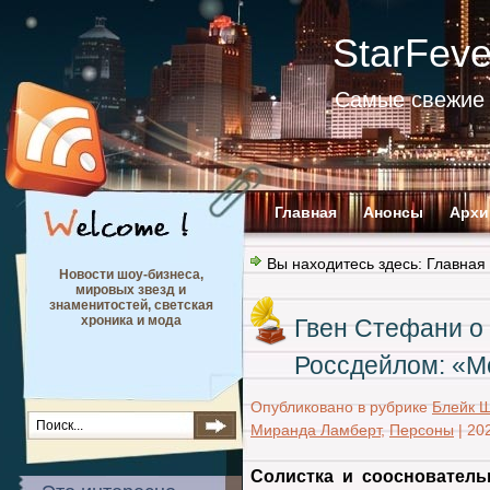
StarFev
Самые свежие 
Главная
Анонсы
Архи
Вы находитесь здесь:
Главная
Новости шоу-бизнеса,
мировых звезд и
знаменитостей, светская
хроника и мода
Гвен Стефани о 
Россдейлом: «М
Опубликовано в рубрике
Блейк 
Миранда Ламберт
,
Персоны
|
20
Солистка и соосновател