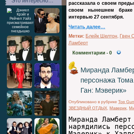
Это интересно…
рассказала о своем пред
своем нынешнем брак
интервью 27 сентября.
Читать далее…
Метки:
Блейк Шелтон
,
Гвен 
Ламберт
Комментарии
- 0
Миранда Ламбер
персонажа Тома
Ган: Мэверик»
Опубликовано в рубрике
Top Gu
ЗВЕЗДНЫЙ ОТДЫХ
,
Маверик
,
Ми
Миранда Ламберт
нарядились перс
Мэверик» к Хэлл