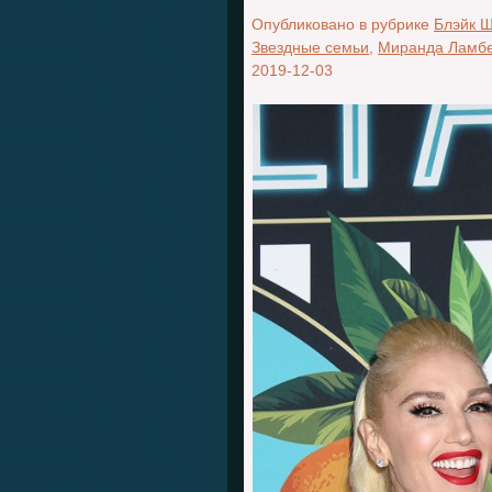
Опубликовано в рубрике
Блэйк 
Звездные семьи
,
Миранда Ламбе
2019-12-03