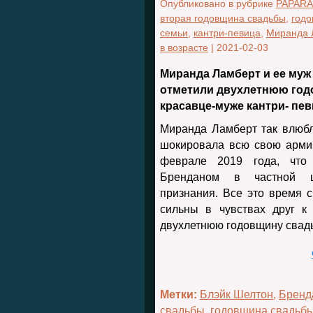
Опубликовано в рубрике
PAPARA
вторая годовщина свадьбы
,
годо
семьи
,
кантри-певица
,
Миранда 
в возрасте
|
2021-02-03
Миранда Ламберт и ее муж
отметили двухлетнюю год
красавце-муже кантри- пе
Миранда Ламберт так влюб
шокировала всю свою армию
феврале 2019 года, что
Бренданом в частной 
признания. Все это время 
сильны в чувствах друг к
двухлетнюю годовщину свад
Метки:
Блэйк Шелтон
,
Бренд
свадьбы
,
годовщина свадьб