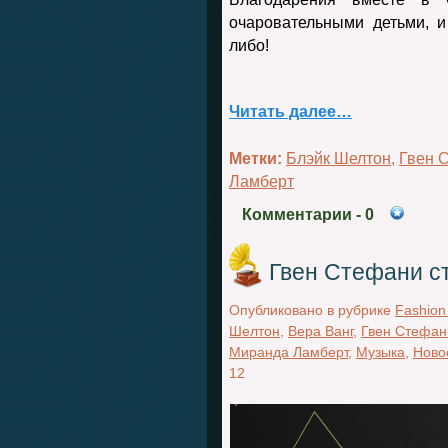
очаровательными детьми, и
либо!
Читать далее…
Метки:
Блэйк Шелтон
,
Гвен 
Ламберт
Комментарии
- 0
Гвен Стефани с
Опубликовано в рубрике
Fashion
Шелтон
,
Вера Ванг
,
Гвен Стефан
Миранда Ламберт
,
Музыка
,
Ново
12