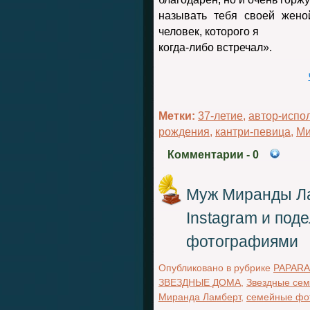
называть тебя своей жено
человек, которого я
когда-либо встречал».
Метки:
37-летие
,
автор-испо
рождения
,
кантри-певица
,
Ми
Комментарии
- 0
Муж Миранды Ла
Instagram и по
фотографиями
Опубликовано в рубрике
PAPARA
ЗВЕЗДНЫЕ ДОМА
,
Звездные сем
Миранда Ламберт
,
семейные фо