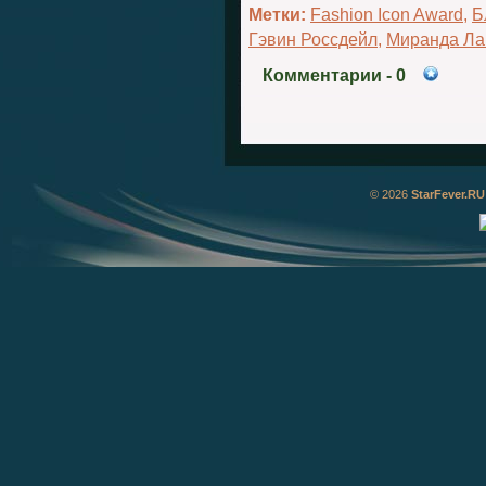
Метки:
Fashion Icon Award
,
Б
Гэвин Россдейл
,
Миранда Ла
Комментарии
- 0
© 2026
StarFever.RU