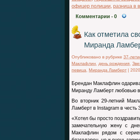
офицер полиции
,
разница в 
Комментарии
- 0
Как отметила св
Миранда Ламбе
Опубликовано в рубрике
37-лети
Маклафлин
,
день рождения
,
Зве
певица
,
Миранда Ламберт
|
2020
Брендан Маклафлин одарива
Миранду Ламберт любовью в
Во вторник 29-летний Мак
Ламберт в Instagram в честь 
«Хотел бы просто поздравит
замечательную жену с дне
Маклафлин рядом с серие
благодарен, но и очень горжу