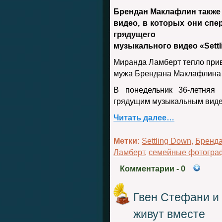
Брендан Маклафлин такж
видео, в которых они спе
грядущего
музыкального видео «
Sett
Миранда Ламберт тепло прив
мужа Брендана Маклафлина в
В понедельник 36-летняя 
грядущим музыкальным видео 
Читать далее…
Метки:
Settling Down
,
Бренд
Ламберт
,
семейные фотогра
Комментарии
- 0
Гвен Стефани и
живут вместе