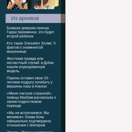
Из архивов
Бывшая девушка принца
Гарри беременна: это будет
второй ребенок
Кто такая Элизабет Холмс: 5
фактов о знаменитой
мошеннице
Жестокая правда или
несчастный случай: в Дубае
нашли изуродованную
модель
Парень оставил свою 33-
летнюю подругу погибать у
вершины горы в Альпах
«Меня считали странной»:
певица МакSим рассказала о
своем подростковом
периоде
«Мы не встречаемся. Мы
женимся»: Клава Кока
официально подтвердила
отношения с блогером