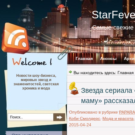
StarFev
Самые свежие 
Главная
Анонсы
Архи
Вы находитесь здесь:
Главная
Новости шоу-бизнеса,
мировых звезд и
знаменитостей, светская
хроника и мода
Звезда сериала 
маму» рассказал
Опубликовано в рубрике
PAPARA
Коби Смолдерс
,
Мода и красота
2015-04-24