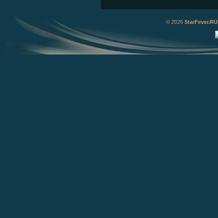
© 2026
StarFever.RU