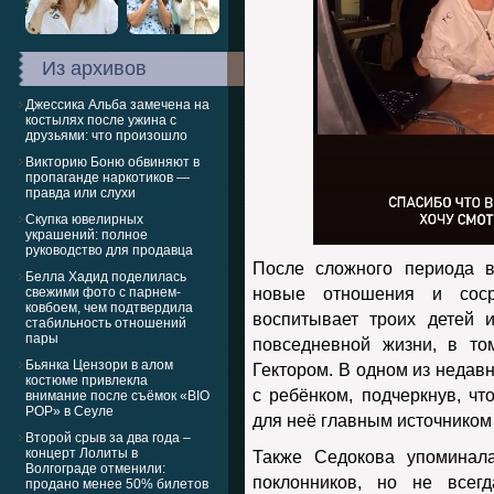
Из архивов
Джессика Альба замечена на
костылях после ужина с
друзьями: что произошло
Викторию Боню обвиняют в
пропаганде наркотиков —
правда или слухи
Скупка ювелирных
украшений: полное
руководство для продавца
После сложного периода 
Белла Хадид поделилась
свежими фото с парнем-
новые отношения и соср
ковбоем, чем подтвердила
воспитывает троих детей 
стабильность отношений
пары
повседневной жизни, в т
Бьянка Цензори в алом
Гектором. В одном из недавн
костюме привлекла
с ребёнком, подчеркнув, ч
внимание после съёмок «BIO
POP» в Сеуле
для неё главным источником
Второй срыв за два года –
концерт Лолиты в
Также Седокова упоминала
Волгограде отменили:
поклонников, но не всег
продано менее 50% билетов