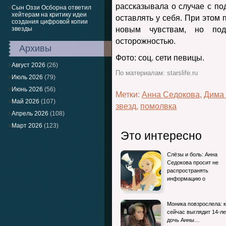
рассказывала о случае с п
Сын Оззи Осборна ответил
хейтерам на критику идеи
оставлять у себя. При этом 
создания цифровой копии
звезды
новым чувствам, но по
осторожностью.
Архивы
Фото: соц. сети певицы.
Август 2026
(26)
По материалам: starslife.ru
Июль 2026
(79)
Июнь 2026
(56)
Метки:
Анна Седокова
,
Дима
Май 2026
(107)
звезд
,
помолвка
Апрель 2026
(108)
Март 2026
(123)
Это интересно
Слёзы и боль: Анна
Седокова просит не
распространять
информацию о
Моника повзрослела: к
сейчас выглядит 14-л
дочь Анны…