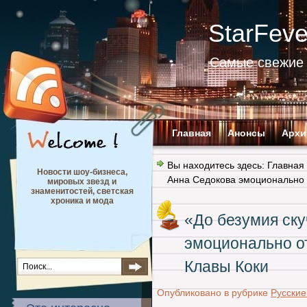
StarFev
Самые свежие 
Главная
Анонсы
Архи
Вы находитесь здесь:
Главная
Новости шоу-бизнеса,
Анна Седокова эмоционально 
мировых звезд и
знаменитостей, светская
хроника и мода
«До безумия ск
эмоционально о
Клавы Коки
Опубликовано в рубрике
Русские