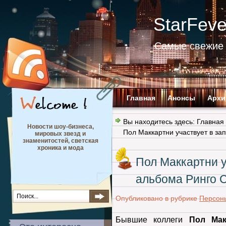
StarFev
Самые свежие 
Главная
Анонсы
Архи
Вы находитесь здесь:
Главная
Новости шоу-бизнеса,
Пол Маккартни участвует в за
мировых звезд и
знаменитостей, светская
хроника и мода
Пол Маккартни у
альбома Ринго 
Опубликовано в рубрике
Персон
Бывшие коллеги
Пол Мак