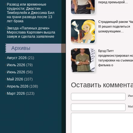
перед премьерой…
Развод или временные
трудности: Джастин
Тимберлейк и Джессика Бил
на грани развода после 13
лет брака
Страдающий раком Ча
III решил поделиться
Звезда «Папиных дочек»
шокирующими…
Мирослава Карпович вышла
замуж и сделала заявление
Архивы
Брэд Питт
продемонстрировал н
Август 2026
(21)
татуировки на съемка
Июль 2026
(79)
фильма о
Июнь 2026
(56)
Май 2026
(107)
Оставить коммент
Апрель 2026
(108)
Март 2026
(123)
Им
Mai