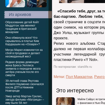
«Спасибо тебе, друг, за 
Из архивов
бас-партию. Люблю тебя,
своей страничке в соцсети 
Образование детей Кейт
Миддлтон: как меняют
один снимок, на котором ря
традиции в британской
монархии
Джо Уолш, музыкант группы E
Она обманула всех! Что
проекте.
скрывалось в платье Ким
Релиз нового альбома Ста
Кардашьян на «Оскаре»?
далеко не первая коллабор
Меган Маркл извиняется за
сбой в продажах и делает
участники легендарной гр
неожиданный жест
пластинки Ринго «Y Not».
Редкая форма деменции:
жена Брюса Уиллиса
По материалам: starslife.ru
заявила о передаче мозга
актёра ученым после его
смерти
Метки:
Пол Маккартни
,
Ринго
39-летний глава Реутова
Филипп Науменко скончался
после ДТП в Нижнем
Это интересно
Новгороде
Умер актер Мартин Грелис,
Майли Сайрус встрет
звезда фильма «Матрица» –
ему было 58 лет
с фанатами в Нью-Йо