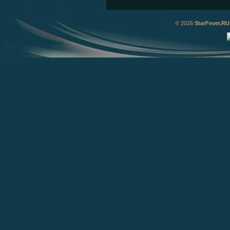
© 2026
StarFever.RU