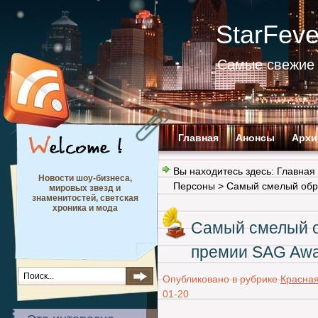
StarFev
Самые свежие 
Главная
Анонсы
Архи
Вы находитесь здесь:
Главная
Новости шоу-бизнеса,
Персоны
> Самый смелый обр
мировых звезд и
знаменитостей, светская
хроника и мода
Самый смелый о
премии SAG Awa
Опубликовано в рубрике
Красна
01-20