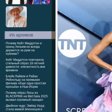
Из архивов
Почему Кейт Миддлтон и
принц Уильям не всегда
держатся за руки на
публике?
Кейт Миддлтон повторила
стильный образ 18-летней
давности: элегантность вне
времени
Блейк Лайвли и Райан
Рейнольдс на премьере
фильма «Еще одна простая
просьба» в Нью-Йорке
Почему образ Лисы из
BLACKPINK на Met Gala 2025
вызвал огромный скандал
Двойное чудо: Эмбер Херд
стала мамой близнецов и