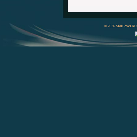
© 2026
StarFever.RU