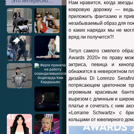
Это интересно…
Нам нравится, когда звезды
ковровую дорожку — ведь
приложить фантазию и прив
незабываемый образ для по
о каких нарядах мы не могл
вряд ли получится?!
Титул самого смелого обр
Awards 2020» по праву мож
актриса, певица и киноп
обнажится в невероятном п
дизайна Di Lorenzo Seraf
потрясающем цветочном пр
огромным красивым бант
вырезом с длинным и широк
платье и сочетать с ним ак
«Lorraine Schwartz» с бр
кольцами от ювелирного дома