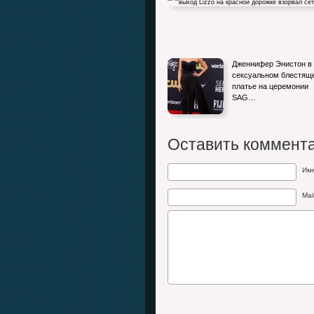
Похудевшая и с бордовыми когтями: с
Дженнифер Энистон в
выход Lizzo на красной…
сексуальном блестящ
платье на церемонии
SAG…
Оставить коммент
Им
Mai