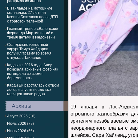
раскрыла их имена
В Таиланде на мотоцикле
скончалась 27-летняя
Ксения Боженова после ДТП
с торговой тележкой
Главный тренер «Валенсии»
Фернандо Мартин погиб с
тремя детьми в Индонезии
Скандально известный
хирург Тимур Хайдаров
получил травму во время
отпуска в Таиланде
Кадры из 2016 года: Алсу
показала архивные фото как
выглядела во время
беременности
Карди Би рассталась с отцом
дочери спустя несколько
месяцев после родов
Архивы
19 января в Лос-Анджел
огромного разнообразия д
Август 2026
(16)
зрителям незабываемые эмо
Июль 2026
(79)
неординарного платья с вар
Июнь 2026
(56)
шлейфа. Сара Хайленд, утоп