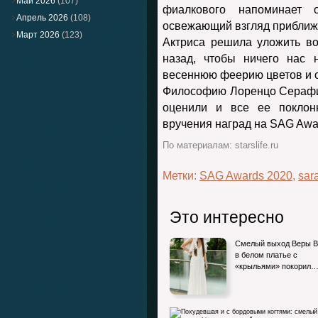
Май 2026
(107)
фиалкового напоминает 
Апрель 2026
(108)
освежающий взгляд приближ
Март 2026
(123)
Актриса решила уложить во
назад, чтобы ничего нас 
весеннюю феерию цветов и с
Философию Лоренцо Серафи
оценили и все ее поклон
вручения наград на SAG Awa
По материалам: starslife.ru
Метки:
SAG Awards 2020
,
sar
Это интересно
Смелый выход Веры В
в белом платье с
«крыльями» покорил