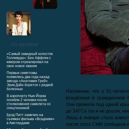
Из архивов
«Самый завидный холостяк
Голливуда»: Бен Аффлек с
юмором отреагировал на
свое новое звание
Первые симптомы
появились два года назад:
звезда «Анатомии Грей»
Эрик Дэйн борется с редкой
болезнью
Напомним, что у 51-летнег
В аэропорту Нью-Йорка
рождённая в гражданском 
погибли 2 человек после
столкновения самолета со
Они прожили под одной крыш
спецтехникой
до ЗАГСа так и не дошли, не
Брэд Питт замечен на
Лишь в январе стало известн
съемках фильма «Всадники»
в Амстердаме
после этого СМИ сообщили и