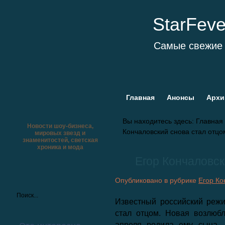
StarFev
Самые свежие 
Главная
Анонсы
Архи
Вы находитесь здесь:
Главная
Новости шоу-бизнеса,
Кончаловский снова стал отцо
мировых звезд и
знаменитостей, светская
хроника и мода
Егор Кончаловск
Опубликовано в рубрике
Егор Ко
Известный российский режи
стал отцом. Новая возлюб
апреля родила ему сына.