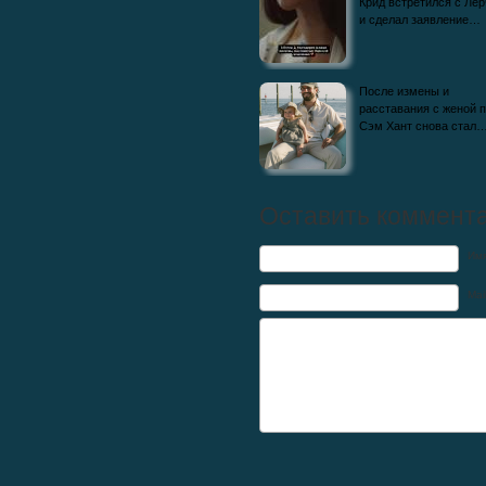
Крид встретился с Лер
и сделал заявление…
После измены и
расставания с женой 
Сэм Хант снова стал
Оставить коммент
Им
Mai