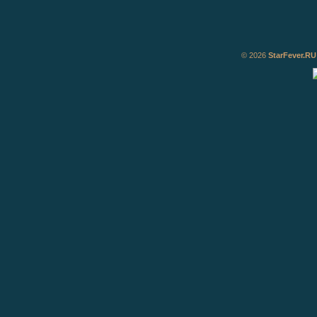
© 2026
StarFever.RU