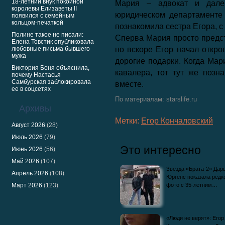
18-летний внук покойной
Мария – адвокат и дале
королевы Елизаветы II
юридическом департаменте
появился с семейным
кольцом-печаткой
познакомила сестра Егора, с
Полине такое не писали:
Сперва Мария просто предст
Елена Товстик опубликовала
любовные письма бывшего
но вскоре Егор начал откро
мужа
дорогие подарки. Когда Мар
Виктория Боня объяснила,
кавалера, тот тут же позн
почему Настасья
Самбурская заблокировала
вместе.
ее в соцсетях
По материалам: starslife.ru
Архивы
Метки:
Егор Кончаловский
Август 2026
(28)
Июль 2026
(79)
Это интересно
Июнь 2026
(56)
Май 2026
(107)
Звезда «Брата-2» Дар
Апрель 2026
(108)
Юргенс показала редк
Март 2026
(123)
фото с 35-летним…
«Люди не верят»: Егор