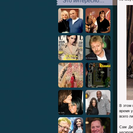
Это интересно…
В этом 
время у
всего л
Сам Дю
нескром