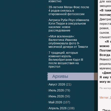
известно
для них
эмоцион
39-летняя Меган Фокс после
«В таки
4 родов снялась в
откровенной фотосессии
поэтом
Дмитрий
Актриса Руби Роуз обвинила
Кэти Перри в сексуальном
переста
насилии: новое
ремня,
расследование
сыном. 
«Моя вселенная»:
слышат
Валентина Иванова
«Я оче
опубликовала фото 9-
можно 
месячной дочери от Тимати
Поэтом
7 традиций, которые
Всегда
изменил король
Ревност
Великобритании Карл III
после восшествия на
решила 
престол
мужчина
«Дмитр
Архивы
Я ему 
могу вс
Август 2026
(21)
По матери
Июль 2026
(79)
Июнь 2026
(56)
Метки:
Май 2026
(107)
Апрель 2026
(108)