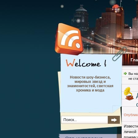
Гл
Вы на
Новости шоу-бизнеса,
не ст
мировых звезд и
знаменитостей, светская
хроника и мода
Опублик
Извест
личной 
почему н