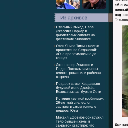
«А я ра
полный
над ни
Из архивов
Татьяна
Стильный выход: Сара
Джессика Паркер в
фиолетовых сапогах на
фестивале Sundance
Отец Яниса Тиммы жестко
прошелся по Седоковой:
«Она пролечилась не до
конца»
Дженнифер Энистон и
Педро Паскаль замечены
вместе: роман или рабочая
встреча
Подарок семьи Кардашьян
будущей жене Джеффа
Безоса вызвал бурю в Сети
История «вечной гробницы»:
26-летний спелеолог
застрял в узком тоннеле
пещеры Юты
Михаил Ефремов обнаружил
тело бывшей жены в
Дмитрий
закрытой квартире: что