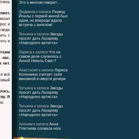
 очень
Это о многом говорит…
Людмила
к записи
Развод
ожет,
Йоалы с первой женой был
казал
адом, но впереди ждала
дрос и
встреча с ангелом!
в виде
Татьяна
к записи
Звезды
ить с
просят дать Лазареву
ать и
«Народного артиста»
етьми
Лариса
к записи
Что на
самом деле случилось с
 нас.
Анной Николь Смит?
 нет.
Анастасия
к записи
Лариса
 и всё
Копенкина считает себя
виновной в смерти дочери
сивый
Татьяна
к записи
Звезды
лось.
просят дать Лазареву
ву. Я
«Народного артиста»
на.
Татьяна
к записи
Звезды
просят дать Лазареву
«Народного артиста»
Аноним
к записи
Анна
Плетнева сломала ногу