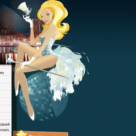
ему
своей
яснил,