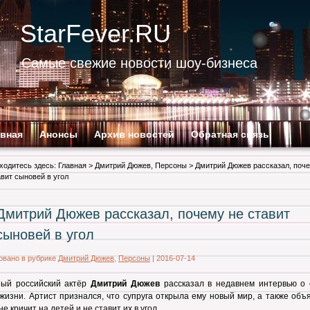
StarFever.RU
Самые свежие новости шоу-бизнеса
авная
Анонсы
Архив новостей
Обратная связь
ходитесь здесь:
Главная
>
Дмитрий Дюжев
,
Персоны
> Дмитрий Дюжев рассказал, поч
авит сыновей в угол
Дмитрий Дюжев рассказал, почему не ставит
сыновей в угол
овано в рубрике
Дмитрий Дюжев
,
Персоны
|
2016-07-14
ный российский актёр
Дмитрий Дюжев
рассказал в недавнем интервью о 
жизни. Артист признался, что супруга открыла ему новый мир, а также объ
е кричит на детей и не ставит их в угол.