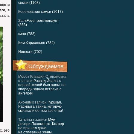
семьи (1108)
еще и
го, я
Королевские семьи (1017)
азала
StarsFever рекомендует
(863)
кино (788)
Ким Кардашьян (784)
Новости (702)
Обсуждаемое
Мороз Клавдия Степановна
к записи
Развод Йоалы с
первой женой был адом, но
впереди ждала встреча с
ангелом!
Аноним
к записи
Гурцкая.
Раскрыта тайна, которую
скрывали ее темные очки!
Татьяна
к записи
Муж
дочери Пахоменко. Колкер
не пришел даже
х, это
на отпевание жены.