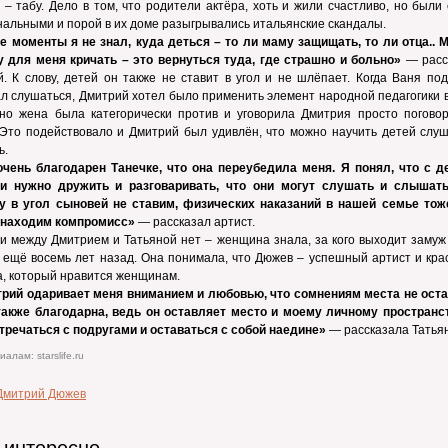
 – табу. Дело в том, что родители актёра, хоть и жили счастливо, но были
альными и порой в их доме разыгрывались итальянские скандалы.
е моменты я не знал, куда деться – то ли маму защищать, то ли отца.. М
у для меня кричать – это вернуться туда, где страшно и больно»
— расс
. К слову, детей он также не ставит в угол и не шлёпает. Когда Ваня по
л слушаться, Дмитрий хотел было применить элемент народной педагогики 
 но жена была категорически против и уговорила Дмитрия просто поговор
Это подействовало и Дмитрий был удивлён, что можно научить детей слуш
ь.
нь благодарен Танечке, что она переубедила меня. Я понял, что с д
и нужно дружить и разговаривать, что они могут слушать и слышать
у в угол сыновей не ставим, физических наказаний в нашей семье тоже
 находим компромисс»
— рассказал артист.
и между Дмитрием и Татьяной нет – женщина знала, за кого выходит замуж
ещё восемь лет назад. Она понимала, что Дюжев – успешный артист и кра
, который нравится женщинам.
ий одаривает меня вниманием и любовью, что сомнениям места не оста
также благодарна, ведь он оставляет место и моему личному пространст
тречаться с подругами и оставаться с собой наедине»
— рассказала Татья
алам: starslife.ru
Дмитрий Дюжев