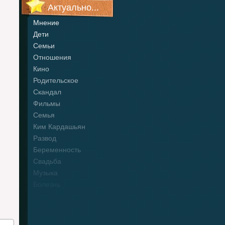
Актуально...
Мнение
Дети
Семьи
Отношения
Кино
Родительское
Скандал
Фильмы
Семья
Ким Кардашьян
Развод
Беременность
Свадьба
Музыка
Болезнь