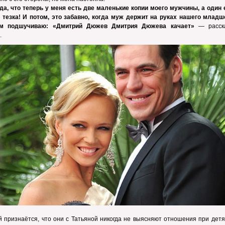
да, что теперь у меня есть две маленькие копии моего мужчины, а один 
 тезка! И потом, это забавно, когда муж держит на руках нашего младше
м подшучиваю: «Дмитрий Дюжев Дмитрия Дюжева качает»
— расск
.
 признаётся, что они с Татьяной никогда не выясняют отношения при детя