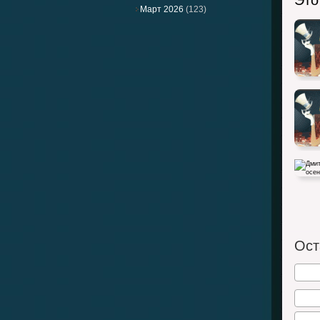
Это
Март 2026
(123)
Дмитри
— осе
Ост