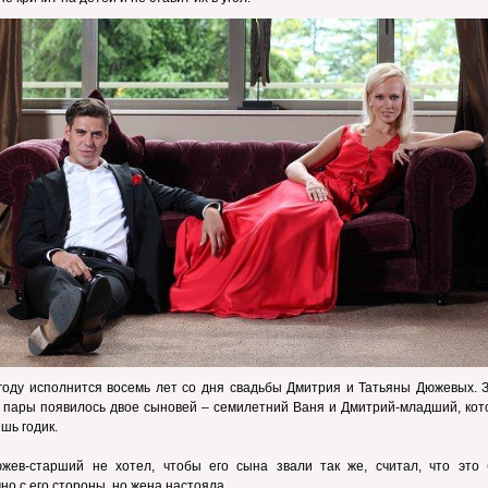
году исполнится восемь лет со дня свадьбы Дмитрия и Татьяны Дюжевых. З
 пары появилось двое сыновей – семилетний Ваня и Дмитрий-младший, кот
ишь годик.
жев-старший не хотел, чтобы его сына звали так же, считал, что это 
но с его стороны, но жена настояла.