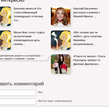
 интересно
Шепелев женится! Кто
Николай Василенко
стала избранницей
рассказал о романе с
телеведущего и почему
Жанной Фриске:…
это…
Меган Фокс хочет отдать
«Вот почему вас не
на воспитание
любят»: дочь сенатора
новорожденную дочь
Маккейна
своему…
раскритиковала…
«Плати по закону»: Ольга
Рапунцель требует от
Дмитрия Дмитренко…
й Шепелев решился на второй брак
нью свадьба и…
авить комментарий
Имя
Mail (не будет опубликовано)