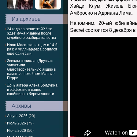
Хайди Клум, Жизель Бюн
Амбросио и Адриана Лима.
Из архивов
Напомним, 20-ый юбилейный
24 года за решеткой? Что
Secret состоится 8 декабря 
ждет мужа Рианны после
судебного разбирательства
Илон Маск стал отцом в 14-й
раз: у миллиардера родился
еще один сын
Звезды сериала «Друзья»
запустили
благотворительную акцию в
память о покойном Мэттью
Перри
Дочь актера Алека Болдуина
в эффектном видео
сообщила о беременности
Архивы
Август 2026
(20)
Июль 2026
(79)
Июнь 2026
(56)