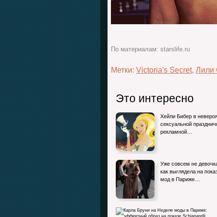
По материалам: starslife.ru
Метки:
Victoria's Secret
,
Лили
Это интересно
Хейли Бибер в неверо
сексуальной празднич
рекламной…
Уже совсем не девочк
как выглядела на пока
мод в Париже…