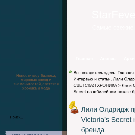
StarFev
Самые свежие 
Главная
Анонсы
Архи
Вы находитесь здесь:
Главная
Новости шоу-бизнеса,
Интервью и статьи
,
Лили Олдр
мировых звезд и
знаменитостей, светская
СВЕТСКАЯ ХРОНИКА
> Лили О
хроника и мода
Secret на юбилейном показе 
Лили Олдридж пр
Victoria’s Secre
бренда