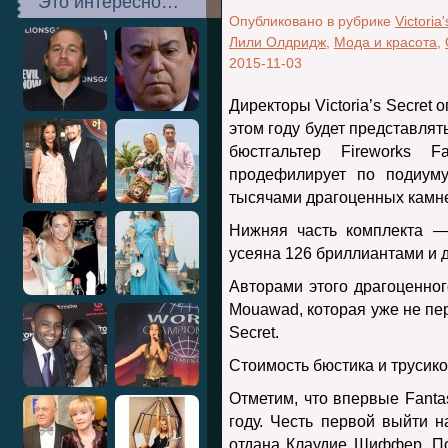
Это интересно…
Опубликовано в рубрике
Victoria
Лили Олдридж
,
Мода и красота
,
2015-11-03
Директоры Victoria’s Secret
этом году будет представлят
бюстгальтер Fireworks F
продефилирует по подиум
тысячами драгоценных камне
Нижняя часть комплекта —
усеяна 126 бриллиантами и 
Авторами этого драгоценно
Mouawad, которая уже не пер
Secret.
Стоимость бюстика и трусик
Отметим, что впервые Fanta
году. Честь первой выйти 
отдана Клаудие Шиффер. П