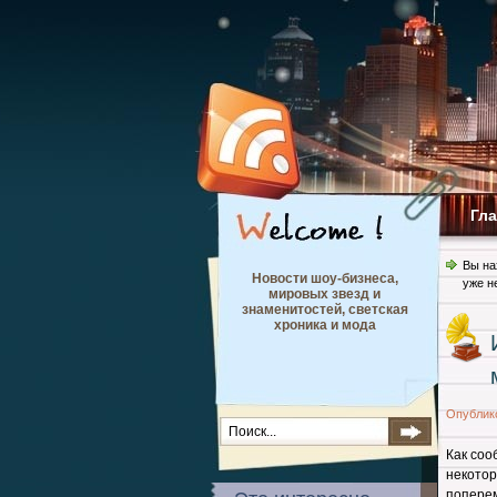
Гл
Вы на
Новости шоу-бизнеса,
уже н
мировых звезд и
знаменитостей, светская
хроника и мода
Опублик
Как со
некото
поперем