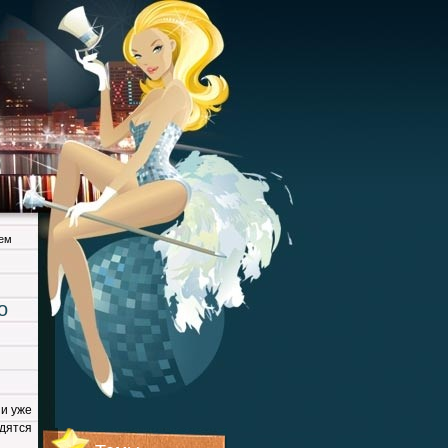
жем
о
и уже
дятся