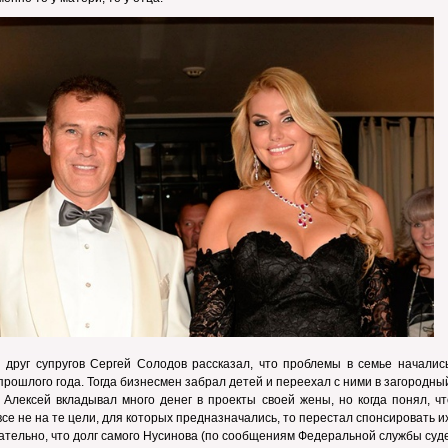
 друг супругов Сергей Солодов рассказал, что проблемы в семье началис
прошлого года. Тогда бизнесмен забрал детей и переехал с ними в загородны
Алексей вкладывал много денег в проекты своей жены, но когда понял, чт
все не на те цели, для которых предназначались, то перестал спонсировать их
тельно, что долг самого Нусинова (по сообщениям Федеральной службы суд