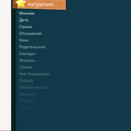
Актуально...
Мнение
Дети
Семьи
Отношения
Кино
Родительское
Скандал
Фильмы
Семья
Ким Кардашьян
Развод
Беременность
Свадьба
Музыка
Болезнь