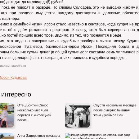
ов) доходит до миллиарда(!) рублей.
 пока не говорят о разводе. По словам Солодова, это не выгодно никому и
 что при разделе имущества каждому достанутся и долговые обязател
 партнёра.
емах в семейной жизни Ирсон стало известно в сентябре, когда супруг не 
вить её с днём рождения в ресторан. К слову, стол был сервирован на д
, но гостей пришло всего трое. Видимо, из тех, что познаются в беде.
им, что недавно завершились и судебные разбирательства между Кудико
Борисовной Пугачёвой, бизнес-партнёром Ирсон. Последняя брала в д
нны большие суммы денег (в общей сумме долг составил семь миллионов р
и тысяч долларов), а вот возвращать их пришлось в судебном порядке.
алам: starslife.ru
Ирсон Кудикова
 интересно
Отец Бритни Спирс
Спустя несколько месяцев
несколько месяцев
после смерти: бывшая
борется с инфекцией
жена Джеймса Ван…
после…
Анна Заворотнюк показала