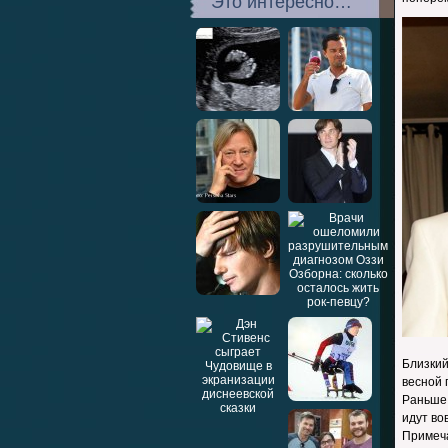
Это интересно…
Близкий
весной 
Раньше 
идут во
Примеча