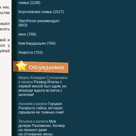
семьи (1108)
з них,
Королевские семьи (1017)
ьства
StarsFever рекомендует
пришёл
(863)
есять
кино (788)
вой и
Ким Кардашьян (784)
олг у
ублей
Новости (702)
Обсуждаемое
Мороз Клавдия Степановна
к записи
Развод Йоалы с
первой женой был адом, но
впереди ждала встреча с
ангелом!
Аноним
к записи
Гурцкая.
Раскрыта тайна, которую
скрывали ее темные очки!
Татьяна
к записи
Муж
дочери Пахоменко. Колкер
не пришел даже
на отпевание жены.