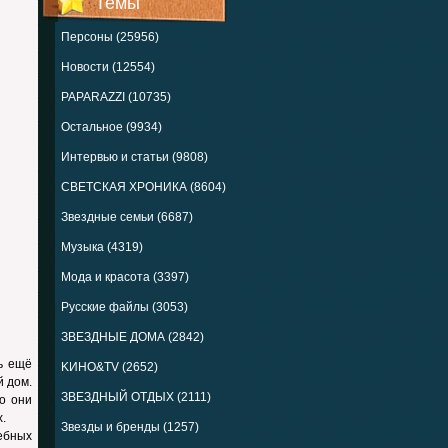
Темы
Персоны (25956)
Новости (12554)
PAPARAZZI (10735)
Остальное (9934)
Интервью и статьи (9808)
СВЕТСКАЯ ХРОНИКА (8604)
Звездные семьи (6687)
Музыка (4319)
Мода и красота (3397)
Русские файлы (3053)
ЗВЕЗДНЫЕ ДОМА (2842)
ь ещё
KИНО&TV (2652)
й дом.
ЗВЕЗДНЫЙ ОТДЫХ (2111)
о они
.
Звезды и бренды (1257)
ебных