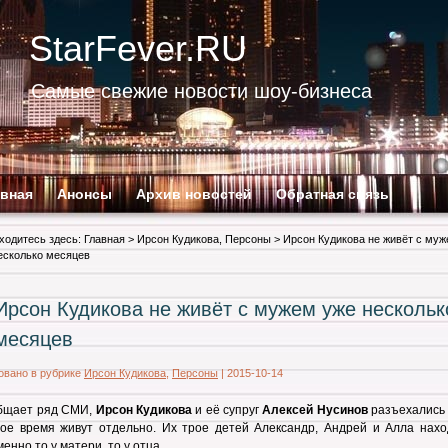
StarFever.RU
Самые свежие новости шоу-бизнеса
авная
Анонсы
Архив новостей
Обратная связь
ходитесь здесь:
Главная
>
Ирсон Кудикова
,
Персоны
> Ирсон Кудикова не живёт с му
есколько месяцев
Ирсон Кудикова не живёт с мужем уже нескольк
месяцев
овано в рубрике
Ирсон Кудикова
,
Персоны
|
2015-10-14
общает ряд СМИ,
Ирсон Кудикова
и её супруг
Алексей Нусинов
разъехались 
рое время живут отдельно. Их трое детей Александр, Андрей и Алла нахо
енно то у матери, то у отца.