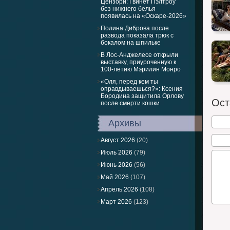
Цензори: Гвинет Пэлтроу
без нижнего белья
появилась на «Оскаре-2026»
Полина Диброва после
развода показала трюк с
бокалом на шпильке
В Лос-Анджелесе открыли
выставку, приуроченную к
100-летию Мэрилин Монро
«Оля, перед кем ты
оправдываешься?»: Ксения
Бородина защитила Орлову
Ост
после смерти кошки
Архивы
Август 2026
(20)
Июль 2026
(79)
Июнь 2026
(56)
Май 2026
(107)
Апрель 2026
(108)
Март 2026
(123)