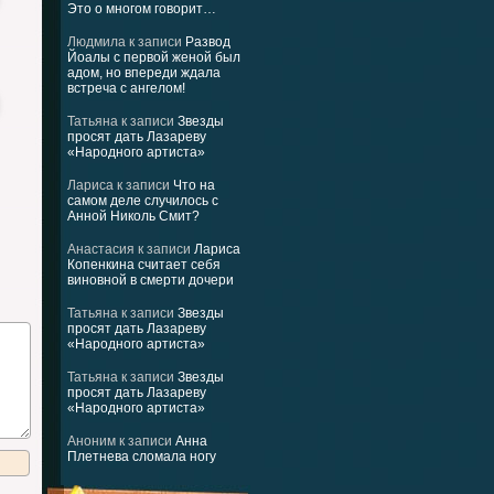
Это о многом говорит…
Людмила
к записи
Развод
Йоалы с первой женой был
адом, но впереди ждала
встреча с ангелом!
Татьяна
к записи
Звезды
просят дать Лазареву
«Народного артиста»
Лариса
к записи
Что на
самом деле случилось с
Анной Николь Смит?
Анастасия
к записи
Лариса
Копенкина считает себя
виновной в смерти дочери
Татьяна
к записи
Звезды
просят дать Лазареву
«Народного артиста»
Татьяна
к записи
Звезды
просят дать Лазареву
«Народного артиста»
Аноним
к записи
Анна
Плетнева сломала ногу