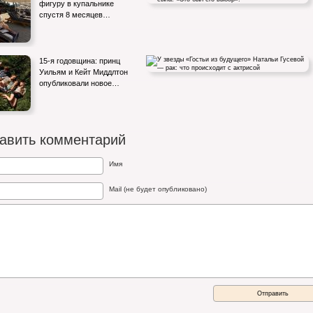
фигуру в купальнике
спустя 8 месяцев…
Певица Марго решилась на смелый шаг ради
15-я годовщина: принц
сына: «Это был его…
Уильям и Кейт Миддлтон
опубликовали новое…
У звезды «Гостьи из будущего» Натальи
авить комментарий
Гусевой — рак: что…
Имя
Mail (не будет опубликовано)