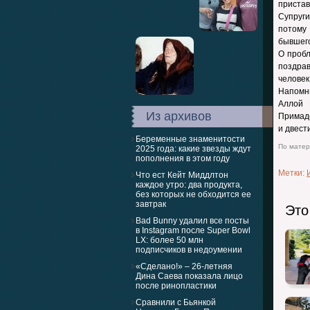
пристав
Супруги
потому
бывшего
О пробл
поздра
человек
Напомн
Аллой 
Из архивов
Примадо
и двест
Беременные знаменитости
По матери
2025 года: какие звезды ждут
пополнения в этом году
Метки:
Что ест Кейт Миддлтон
каждое утро: два продукта,
без которых не обходится ее
завтрак
Это
Bad Bunny удалил все посты
в Instagram после Super Bowl
LX: более 50 млн
подписчиков в недоумении
«Сделано!» – 26-летняя
Дина Саева показала лицо
после ринопластики
Сравнили с Бьянкой