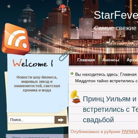
StarFev
Самые свежие 
Главная
Анонсы
Архи
Вы находитесь здесь:
Главная
Новости шоу-бизнеса,
Миддлтон тайно встретились 
мировых звезд и
знаменитостей, светская
хроника и мода
Принц Уильям и
встретились с 
свадьбой
Опубликовано в рубрике
PAPARA