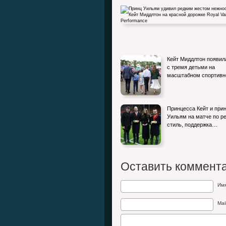
Принц Уильям удивил редким жестом
Кейт Миддлтон появил
нежности Кейт Миддлтон на…
с тремя детьми на
масштабном спортив
Принцесса Кейт и при
Уильям на матче по ре
стиль, поддержка…
Оставить коммент
Им
Mai