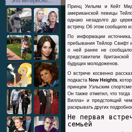
Это интересно…
Принц Уильям и Кейт Мид
американской певицы Тейл
однако незадолго до цере
встречу. Об этом сообщило и
По информации источника,
пребывания Тейлор Свифт и
о ней ранее не сообщалос
представители британской
будущих молодоженов.
О встрече косвенно расска
подкаста
New Heights
, кото
принцем Уэльским спортсме
Он также отметил, что тогд
Вилла» и предстоящий чем
раскрывать других подробно
Не первая встре
семьей