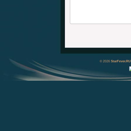
© 2026
StarFever.RU