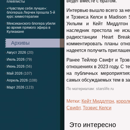
ведет вместе с братом.
плейлисты
«Чувствую себя лучше»:
Интервью вышло всего за не
блогерша Лерчек прошла 5-й
курс химиотерапии
и Трэвиса Келси в Madison 
Уильям и Кейт Миддлтон
Мексиканского блогера убили
во время прямого эфира в
наследник престола не ис
Кулиакане
радиостанции Heart Bre
Архивы
комментировать планы отно
надеется получить приглашен
Август 2026
(20)
Июль 2026
(79)
Ранее Тейлор Свифт и Трэв
отношениях в 2023 году. С т
Июнь 2026
(56)
на публичных мероприятия
Май 2026
(107)
самых обсуждаемых тем в з
Апрель 2026
(108)
Март 2026
(123)
По материалам: starslife.ru
Метки:
Кейт Миддлтон
,
корол
Свифт
,
Трэвис Келси
Это интересно