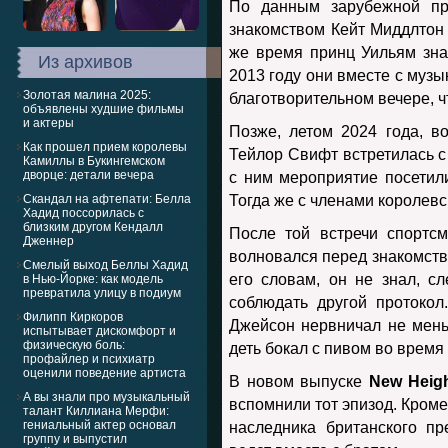
По данным зарубежной пр
знакомством Кейт Миддлтон 
же время принц Уильям зна
Из архивов
2013 году они вместе с муз
Золотая малина 2025:
благотворительном вечере, 
объявлены худшие фильмы
и актеры
Позже, летом 2024 года, в
Как прошел прием королевы
Тейлор Свифт встретилась с
Камиллы в Букингемском
дворце: детали вечера
с ним мероприятие посетил
Скандал на афтепати: Белла
Тогда же с членами королевс
Хадид поссорилась с
близким другом Кендалл
После той встречи спортсм
Дженнер
волновался перед знакомств
Смелый выход Беллы Хадид
его словам, он не знал, сл
в Нью-Йорке: как модель
превратила улицу в подиум
соблюдать другой протокол
Филипп Киркоров
Джейсон нервничал не мень
испытывает дискомфорт и
физическую боль:
деть бокал с пивом во время 
профайлер и психиатр
оценили поведение артиста
В новом выпуске
New Heig
А вы знали про музыкальный
вспомнили тот эпизод. Кроме
талант Киллиана Мерфи:
гениальный актер основал
наследника британского пр
группу и выпустил