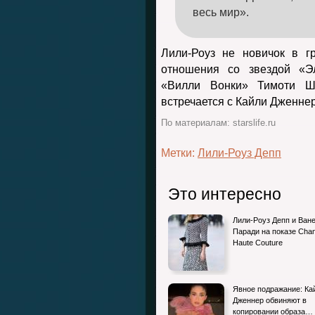
весь мир».
Лили-Роуз не новичок в 
отношения со звездой «Э
«Вилли Вонки» Тимоти Ш
встречается с Кайли Дженнер
По материалам: starslife.ru
Метки:
Лили-Роуз Депп
Это интересно
Лили-Роуз Депп и Ван
Паради на показе Chan
Haute Couture
Явное подражание: Ка
Дженнер обвиняют в
копировании образа…