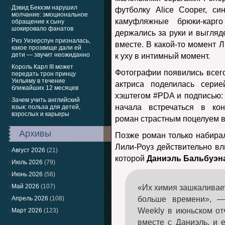
Дэвид Бекхэм нарушил
футболку Alice Cooper, с
молчание: эмоциональное
камуфляжные брюки-карг
обращение к сыну
шокировало фанатов
держались за руки и выгляд
Риз Уизерспун призналась,
вместе. В какой-то момент 
какое прозвище дали ей
дети — звучит неожиданно
к уху в интимный момент.
Король Карл III может
Фотографии появились всего 
передать трон принцу
Уильяму в течение
актриса поделилась сери
ближайших 12 месяцев
хэштегом #PDA и подписью:
Зачем учить английский
начала встречаться в ко
язык: польза для детей,
взрослых и карьеры
роман страстным поцелуем в 
Архивы
Позже роман только набирал
Лили-Роуз действительно в
Август 2026
(21)
которой
Даниэль Бальбуэн
Июль 2026
(79)
Июнь 2026
(56)
Май 2026
(107)
«Их химия зашкаливает
Апрель 2026
(108)
больше времени», —
Weekly в июньском отч
Март 2026
(123)
вместе с Даниэль, и е