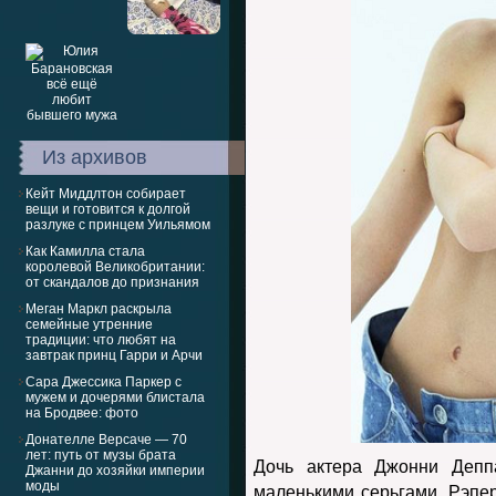
Из архивов
Кейт Миддлтон собирает
вещи и готовится к долгой
разлуке с принцем Уильямом
Как Камилла стала
королевой Великобритании:
от скандалов до признания
Меган Маркл раскрыла
семейные утренние
традиции: что любят на
завтрак принц Гарри и Арчи
Сара Джессика Паркер с
мужем и дочерями блистала
на Бродвее: фото
Донателле Версаче — 70
лет: путь от музы брата
Дочь актера Джонни Депп
Джанни до хозяйки империи
моды
маленькими серьгами. Рэпе