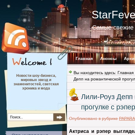
StarFev
Самые свежие 
Главная
Анонсы
Архи
Вы находитесь здесь:
Главная
Новости шоу-бизнеса,
Депп на романтической прогул
мировых звезд и
знаменитостей, светская
хроника и мода
Лили-Роуз Депп
прогулке с рэпе
Опубликовано в рубрике
PAPARA
Актриса и рэпер выгляд