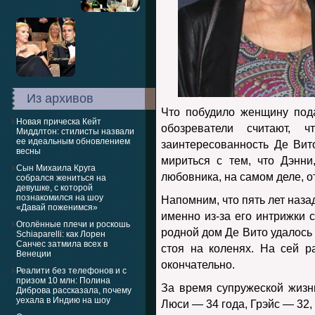
Из архивов
Что побудило женщину пода
Новая прическа Кейт
обозреватели считают, 
Миддлтон: стилисты назвали
ее идеальным обновлением
заинтересованность Де Вит
весны
мириться с тем, что Дэнни
Сын Михаила Круга
любовника, на самом деле, о
собрался жениться на
девушке, с которой
познакомился на шоу
Напомним, что пять лет наз
«Давай поженимся»
именно из-за его интрижки 
Оголённые плечи и роскошь
родной дом Де Вито удалось
Schiaparelli: как Лорен
Санчес затмила всех в
стоя на коленях. На сей р
Венеции
окончательно.
Реалити без телефонов и с
призом 10 млн: Полина
За время супружеской жизн
Диброва рассказала, почему
уехала в Индию на шоу
Люси — 34 года, Грэйс — 32,