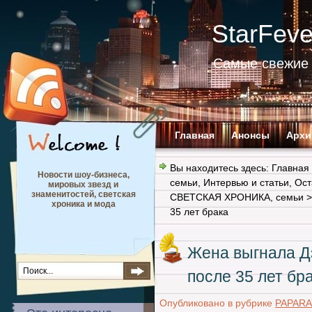
StarFev
Самые свежие 
Главная
Анонсы
Архи
Вы находитесь здесь:
Главная
Новости шоу-бизнеса,
семьи
,
Интервью и статьи
,
Ост
мировых звезд и
знаменитостей, светская
СВЕТСКАЯ ХРОНИКА
,
семьи
>
хроника и мода
35 лет брака
Жена выгнала Д
после 35 лет бр
Опубликовано в рубрике
PAPARA