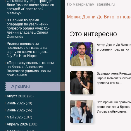
От глянца к улице: трагедия
По материалам: starslife.ru
Лони Уиллис после брака со
звездой «Спасателей
Малибу»
Метки:
Дэнни Де Вито
,
отнош
В Париже во время
операции по увеличении
полового органа умер 65-
Это интересно
летний владелец Omega
Diamonds
Рианна впервые за
Актер Дэнни Де Вито: 
несколько лет вышла на
его жене и трех детях
сцену во время концерта
Jay-Z в Нью-Йорке
«Пересажу волосы с головы
на брови»: Анастасия
Волочкова удивила новым
Будущая жена Ричард
признанием
Гира в момент знаком
приняла его за…
Архивы
Август 2026
(26)
Это бремя, но правил
Июль 2026
(79)
решение: жена Брюса
Июнь 2026
(56)
Уиллиса объяснила…
Май 2026
(107)
Апрель 2026
(108)