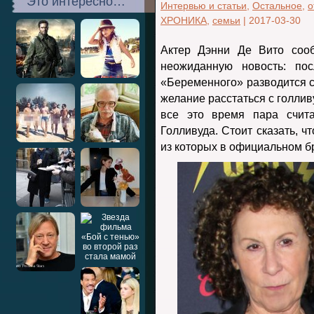
Это интересно…
Интервью и статьи
,
Остальное
,
о
ХРОНИКА
,
семьи
|
2017-03-30
Актер Дэнни Де Вито соо
неожиданную новость: по
«Беременного» разводится с
желание расстаться с голлив
все это время пара счит
Голливуда. Стоит сказать, ч
из которых в официальном б