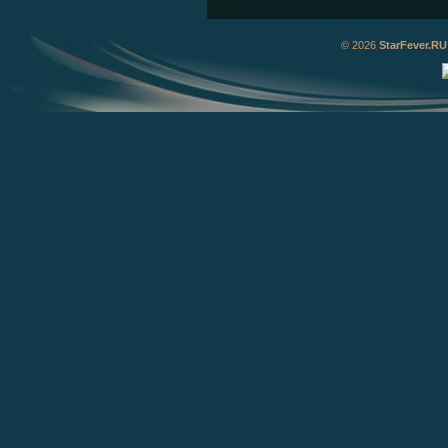
© 2026
StarFever.RU