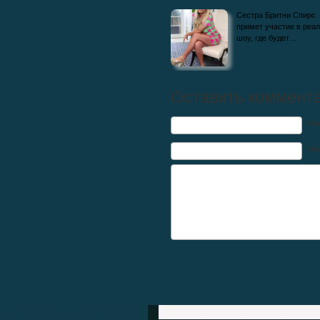
Самая богатая звезда Голливуда: кто
Сестра Бритни Спирс
обогнал Тома Круза и…
примет участие в реал
шоу, где будет…
Оставить коммент
Им
Mai