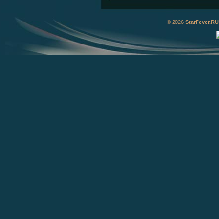
© 2026
StarFever.RU