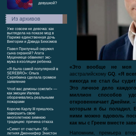
Из архивов
Уже совсем не девочка: как
выглядела на показе мод в
Париже единственная дочь
Виктории и Дэвида Бекхэмов
Павел Прилучный окружил
сына охраной? Агата
Муцениеце обвиняет экс-
мужа в изоляции ребенка
«Это вообще не моя 
«Я была самой популярной в
SEREBRO»: Ольга
австралийскому
GQ
.
«Я все
Серябкина сделала громкое
никогда не стал бы судит
заявление
Это личное дело каждого
Чтоб вас демоны сожгли!» —
как эмоции Ивлева
миллион способов удо
оборачивались реальными
откровенничает Джейми. – 
пожарами
которым я бы поладил. В
Королю Карлу III пришлось
завершить свою
ними можно вдоволь посм
многолетнюю зимнюю
традицию: причина отказа
как мы с Греем вместе зав
«Сияет от счастья»: 56-
Напомним, премьера втор
летняя Дженнифер Энистон