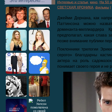
Это интересно…
Интервью и статьи
,
кино
,
На 50 
СВЕТСКАЯ ХРОНИКА
,
фильмы
|
Джейми Дорнана, как напр
Паттинсона можно назва
доминанта-миллиардера 
предполагал, какая слава з
позже внимание публики пер
Поклонники трилогии Эрик
серого» благодарны касти
актера на роль садомазох
понимает своего героя и не р