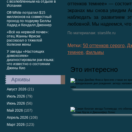
с возлюбленным на отдыхе в
оттенков темнее» — состоит
Испании
экранах мы снова увидим А
Off-White потратил $15
миллионов на совместный
наблюдать за развитием э
проход по подиуму Беллы
любовной. Мы надеемся, что 
Хадид и Кендалл Дженнер
«Всё на нервной почве»:
По материалам: starslife.ru
отец Жанны Фриске
рассказал о тяжелой
болезни жены
Метки:
50 оттенков серого
,
Д
У звезды «Настоящих
темнее
,
фильмы
домохозяек»
диагностировали рак языка:
что известно о состоянии
Это интересно
Джины Кио
Архивы
Август 2026
(21)
Июль 2026
(79)
Июнь 2026
(56)
В лицо Джейми Фокса бросили стакан во
Май 2026
(107)
время празднования дня…
Апрель 2026
(108)
Март 2026
(123)