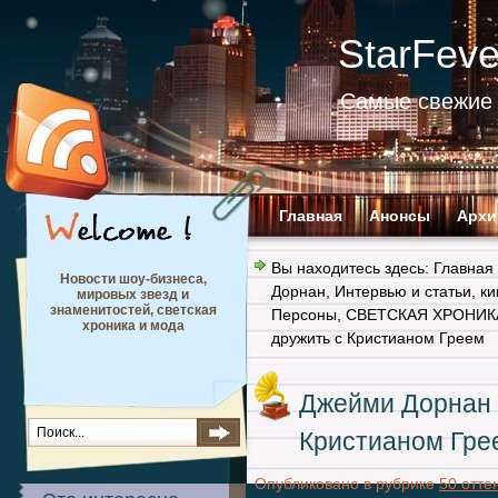
StarFev
Самые свежие 
Главная
Анонсы
Архи
Вы находитесь здесь:
Главная
Новости шоу-бизнеса,
Дорнан
,
Интервью и статьи
,
ки
мировых звезд и
знаменитостей, светская
Персоны
,
СВЕТСКАЯ ХРОНИК
хроника и мода
дружить с Кристианом Греем
Джейми Дорнан 
Кристианом Гре
Опубликовано в рубрике
50 отте