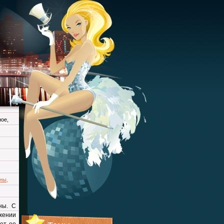
ное
,
ны
,
ны. С
жении