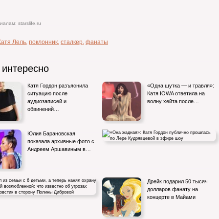
алам: starslife.ru
Катя Лель
,
поклонник
,
сталкер
,
фанаты
 интересно
Катя Гордон разъяснила
«Одна шутка — и травля»:
ситуацию после
Катя IOWA ответила на
аудиозаписей и
волну хейта после…
обвинений…
Юлия Барановская
показала архивные фото с
Андреем Аршавиным в…
«Она жадная»: Катя Гордон публично
Дрейк подарил 50 тысяч
прошлась по Лере Кудрявцевой в
долларов фанату на
концерте в Майами