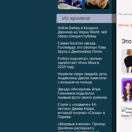
По матери
Из архивов
Метки:
Хейли Бибер и Кендалл
Дженнер на Vogue World: чей
образ покорил публику
Это
Самая богатая звезда
Голливуда: кто обогнал Тома
Круза и Дженнифер Лопес
Forbes подсчитал: сколько
заработает Илон Маск в
2025 году
Неужели скоро свадьба: дочь
Анджелины Джоли заметили
с кольцом на пальце
Звезда «Интернов» Илья
Глинников поделился
первым фото своего ребенка
Слухи о «подмене» 64-
летнего Джима Кэрри,
который получил «Сезар» в
Париже
«Впервые в жизни»: Прохор
Шаляпин рассказал о