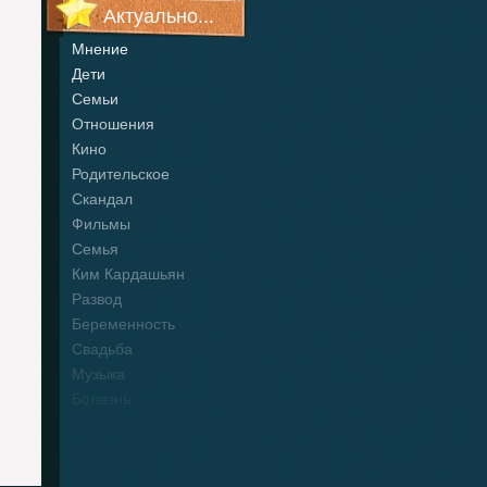
Актуально...
Мнение
Дети
Семьи
Отношения
Кино
Родительское
Скандал
Фильмы
Семья
Ким Кардашьян
Развод
Беременность
Свадьба
Музыка
Болезнь