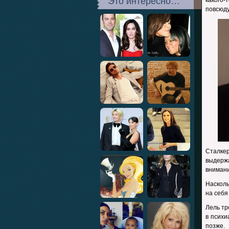
Это интересно…
какого-
повсюду
Сталкер
выдерж
внимани
Насколь
на себя
Лель тр
в психи
позже.