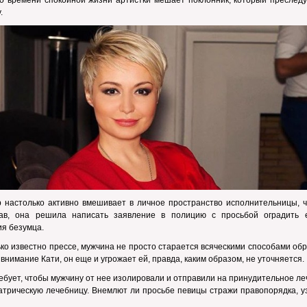
то времени спокойной жизни артистки мешает поклонник, который преследу
.
 настолько активно вмешивает в личное пространство исполнительницы, ч
ав, она решила написать заявление в полицию с просьбой оградить 
я безумца.
ко известно прессе, мужчина не просто старается всяческими способами об
 внимание Кати, он еще и угрожает ей, правда, каким образом, не уточняется.
ебует, чтобы мужчину от нее изолировали и отправили на принудительное л
атрическую лечебницу. Внемлют ли просьбе певицы стражи правопорядка, у