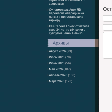
серьезных проблемах со
здоровьем
Ушел и
охрану
Ост
Супермодель Анок Яй
перенесла операцию на
легких и приостановила
карьеру
Как Селена Гомес отметила
свое 34-летие в Италии с
супругом Бенни Бланко
Архивы
Август 2026
(23)
Июль 2026
(79)
Июнь 2026
(56)
Май 2026
(107)
Апрель 2026
(108)
Март 2026
(123)