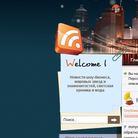
Гл
Вы на
Новости шоу-бизнеса,
Перс
мировых звезд и
опаса
знаменитостей, светская
хроника и мода
Опублик
поклонн
У попу
обратно