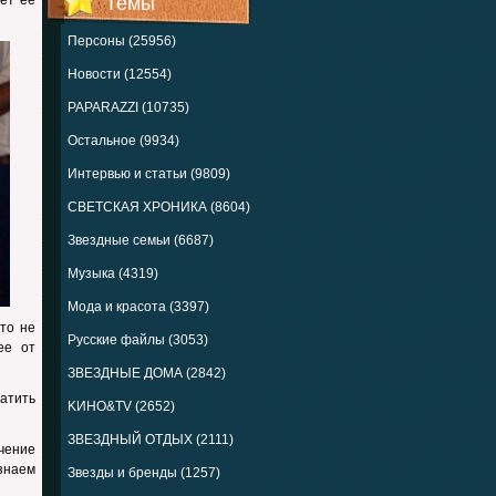
ет ее
Темы
Персоны (25956)
Новости (12554)
PAPARAZZI (10735)
Остальное (9934)
Интервью и статьи (9809)
СВЕТСКАЯ ХРОНИКА (8604)
Звездные семьи (6687)
Музыка (4319)
Мода и красота (3397)
то не
Русские файлы (3053)
ее от
ЗВЕЗДНЫЕ ДОМА (2842)
ратить
KИНО&TV (2652)
ЗВЕЗДНЫЙ ОТДЫХ (2111)
ечение
знаем
Звезды и бренды (1257)