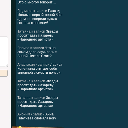
Это о многом говорит…
Людмила
к записи
Развод
Йоалы с первой женой был
адом, но впереди ждала
встреча с ангелом!
Татьяна
к записи
Звезды
просят дать Лазареву
«Народного артиста»
Лариса
к записи
Что на
самом деле случилось с
Анной Николь Смит?
Анастасия
к записи
Лариса
Копенкина считает себя
виновной в смерти дочери
Татьяна
к записи
Звезды
просят дать Лазареву
«Народного артиста»
Татьяна
к записи
Звезды
просят дать Лазареву
«Народного артиста»
Аноним
к записи
Анна
Плетнева сломала ногу