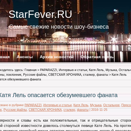
StarFever.RU
Самые свежие новости шоу-бизнеса
авная
Анонсы
Архив новостей
Обратная связь
ходитесь здесь:
Главная
>
PAPARAZZI
,
Интервью и статьи
,
Катя Лель
,
Музыка
,
Осталь
оны
,
поклонник
,
Русские файлы
,
СВЕТСКАЯ ХРОНИКА
,
сталкер
,
фанаты
> Катя Лель
ется обезумевшего фаната
Катя Лель опасается обезумевшего фаната
овано в рубрике
PAPARAZZI
,
Интервью и статьи
,
Катя Лель
,
Музыка
,
Остальное
,
Персо
ик
,
Русские файлы
,
СВЕТСКАЯ ХРОНИКА
,
сталкер
,
фанаты
|
2016-11-25
лярности и славы есть как положительные, так и отрицательные сторо
й стороной известности довелось столкнуться певице Кате Лель. На протя