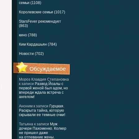
семьи (1108)
Королевские семьи (1017)
StarsFever рекомендует
(863)
кино (788)
Ким Кардашьян (784)
Новости (702)
Обсуждаемое
Мороз Клавдия Степановна
к записи
Развод Йоалы с
первой женой был адом, но
впереди ждала встреча с
ангелом!
Аноним
к записи
Гурцкая.
Раскрыта тайна, которую
скрывали ее темные очки!
Татьяна
к записи
Муж
дочери Пахоменко. Колкер
не пришел даже
на отпевание жены.