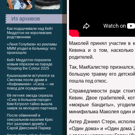
Из архивов
Как подшучивали над Кейт
Миддлтон ее королевские
родственники
Маколей принял участие в к
«Леня Голубков» из рекламы
МММ угодил в больницу: что
Кевина и о том, наскольк
произошло
родителей.
Кейт Миддлтон поразила
новым образом на параде
Так, МакКалистер признался, 
Trooping the Colour 2025
большую травму его детской 
Кушанашвили вступился за
Смолова после драки в
пошла под откос.
«Кофемании»: «Сила — не
повод для осуждения»
Справедливости ради стоит
69-летняя звезда сериала
Кевин. Двое грабителей, ко
«Секс в большом городе»
Ким Кэтролл тайно вышла
«мокрые бандиты», угодили
замуж за молодого партнера
минифильма Маколея один из
После обвинений в
сексуальном насилии Крис
Актер Дэниел Стерн, испол
Нот разорвал дружбу с
Сарой Джессикой Паркер
«Один дома» и «Один дома 2