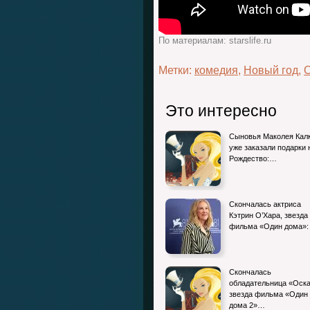
По материалам: starslife.ru
Метки:
комедия
,
Новый год
,
О
Это интересно
Сыновья Маколея Кал
уже заказали подарки 
Рождество:…
Скончалась актриса
Кэтрин О’Хара, звезда
фильма «Один дома»:
Скончалась
обладательница «Оска
звезда фильма «Один
дома 2»…