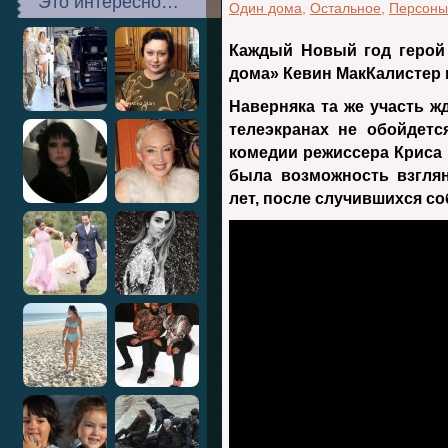
Это интересно…
Один дома
,
Остальное
,
Персоны
Каждый Новый год герой
дома» Кевин МакКалистер 
Наверняка та же участь ж
телеэкранах не обойдет
комедии режиссера Криса 
была возможность взглян
лет, после случившихся с