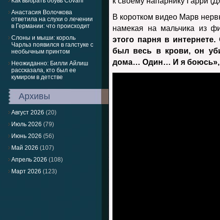
к своему напарнику Гарри (Д
Как выбрать обувь Covani
Анастасия Волочкова
В коротком видео Марв нервн
ответила на слухи о лечении
в Германии: что происходит
намекая на мальчика из ф
Слоны и мыши: король
этого парня в интернете.
Чарльз появился в галстуке с
был весь в крови, он уби
необычным принтом
дома… Один… И я боюсь»,
Неожиданно: Билли Айлиш
рассказала, кто был ее
кумиром в детстве
Архивы
Август 2026
(20)
Июль 2026
(79)
Июнь 2026
(56)
Май 2026
(107)
Апрель 2026
(108)
Март 2026
(123)