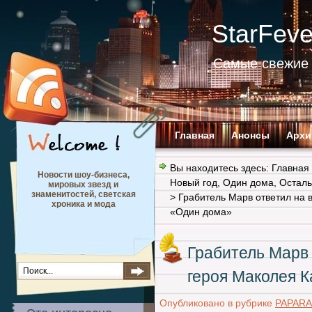
StarFev
Самые свежие 
Главная
Анонсы
Архи
Вы находитесь здесь:
Главная
Новости шоу-бизнеса,
Новый год
,
Один дома
,
Остал
мировых звезд и
знаменитостей, светская
> Грабитель Марв ответил на 
хроника и мода
«Один дома»
Грабитель Марв
героя Маколея К
Опубликовано в рубрике
PAPARA