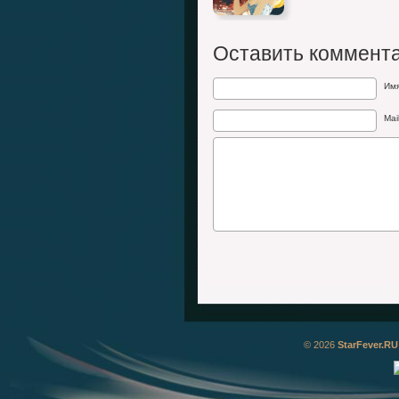
Оставить коммент
Им
Mai
© 2026
StarFever.RU