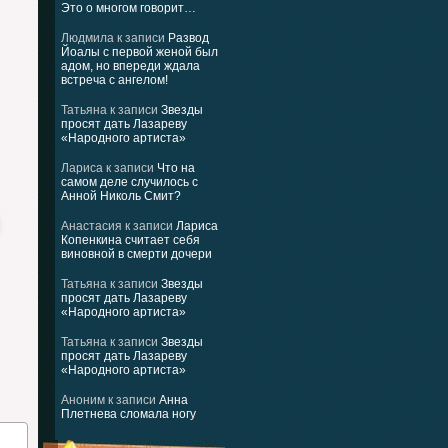
Это о многом говорит…
Людмила
к записи
Развод
Йоалы с первой женой был
адом, но впереди ждала
встреча с ангелом!
Татьяна
к записи
Звезды
просят дать Лазареву
«Народного артиста»
Лариса
к записи
Что на
самом деле случилось с
Анной Николь Смит?
Анастасия
к записи
Лариса
Копенкина считает себя
виновной в смерти дочери
Татьяна
к записи
Звезды
просят дать Лазареву
«Народного артиста»
Татьяна
к записи
Звезды
просят дать Лазареву
«Народного артиста»
Аноним
к записи
Анна
Плетнева сломала ногу