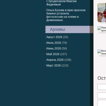
с продюсером Максом
Фадеевым
Ольга Бузова в ярко-красном
бикини устроила
фотосессию на пляже в
Доминикане
Архивы
Август 2026
(20)
Июль 2026
(79)
Июнь 2026
(56)
Перело
архив
Май 2026
(107)
Апрель 2026
(108)
Март 2026
(123)
Меган 
дочерь
Ост