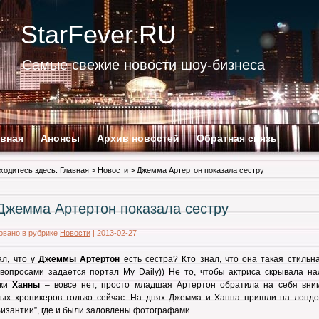
StarFever.RU
Самые свежие новости шоу-бизнеса
авная
Анонсы
Архив новостей
Обратная связь
ходитесь здесь:
Главная
>
Новости
> Джемма Артертон показала сестру
Джемма Артертон показала сестру
овано в рубрике
Новости
|
2013-02-27
ал, что у
Джеммы Артертон
есть сестра? Кто знал, что она такая стильн
вопросами задается портал My Daily)) Не то, чтобы актриса скрывала на
чки
Ханны
– вовсе нет, просто младшая Артертон обратила на себя вни
рых хроникеров только сейчас. На днях Джемма и Ханна пришли на лондо
Византии”, где и были заловлены фотографами.