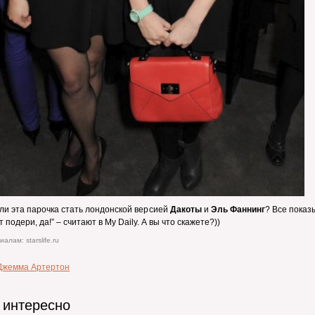
ли эта парочка стать лондонской версией
Дакоты
и
Эль Фаннинг
? Все показ
т подери, да!” – считают в My Daily. А вы что скажете?))
алам: starslife.ru
Джемма Артертон
 интересно