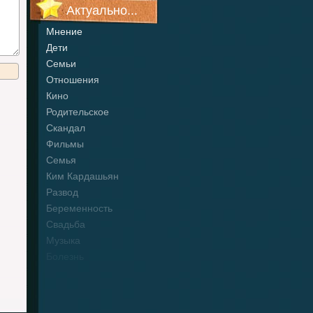
Актуально...
Мнение
Дети
Семьи
Отношения
Кино
Родительское
Скандал
Фильмы
Семья
Ким Кардашьян
Развод
Беременность
Свадьба
Музыка
Болезнь