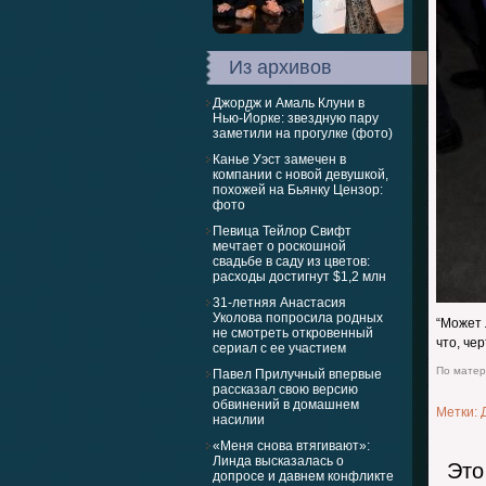
Из архивов
Джордж и Амаль Клуни в
Нью-Йорке: звездную пару
заметили на прогулке (фото)
Канье Уэст замечен в
компании с новой девушкой,
похожей на Бьянку Цензор:
фото
Певица Тейлор Свифт
мечтает о роскошной
свадьбе в саду из цветов:
расходы достигнут $1,2 млн
31-летняя Анастасия
Уколова попросила родных
“Может 
не смотреть откровенный
что, чер
сериал с ее участием
По матери
Павел Прилучный впервые
рассказал свою версию
обвинений в домашнем
Метки:
насилии
«Меня снова втягивают»:
Линда высказалась о
Это
допросе и давнем конфликте