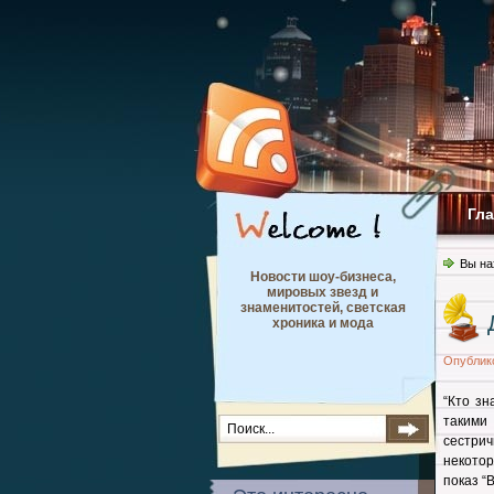
Гл
Вы на
Новости шоу-бизнеса,
мировых звезд и
знаменитостей, светская
хроника и мода
Опублик
“Кто зн
такими 
сестри
некото
показ “