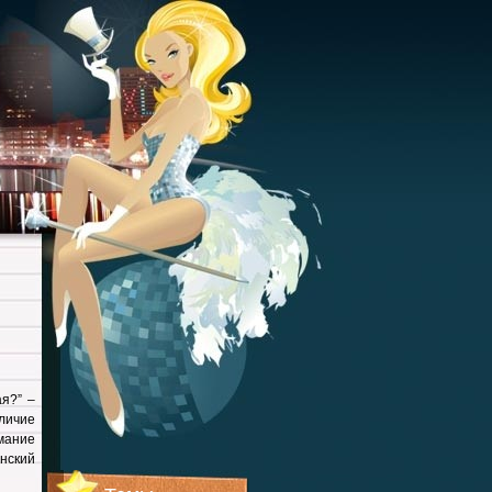
ая?” –
личие
мание
нский