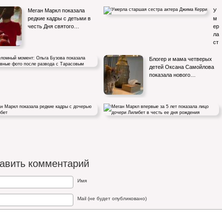
Меган Маркл показала
У
редкие кадры с детьми в
м
честь Дня святого…
ер
ла
ст
ар
шая сестра актера Джима Керри
Блогер и мама четверых
детей Оксана Самойлова
показала нового…
мный момент: Ольга Бузова показала
ные фото после…
Маркл показала редкие кадры с
Меган Маркл впервые за 5 лет показала лицо
ю Лилибет
авить комментарий
дочери Лилибет в честь…
Имя
Mail (не будет опубликовано)