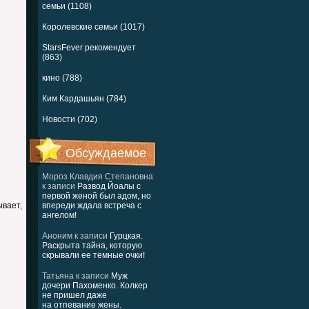
семьи (1108)
Королевские семьи (1017)
StarsFever рекомендует
(863)
кино (788)
Ким Кардашьян (784)
Новости (702)
Обсуждаемое
Мороз Клавдия Степановна
к записи
Развод Йоалы с
первой женой был адом, но
ывает,
впереди ждала встреча с
ангелом!
Аноним
к записи
Гурцкая.
Раскрыта тайна, которую
скрывали ее темные очки!
Татьяна
к записи
Муж
дочери Пахоменко. Колкер
не пришел даже
на отпевание жены.