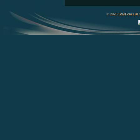
© 2026
StarFever.RU