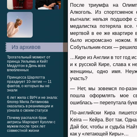
После триумфа на Олимп
Алкоголь. Из спортсменок
выгнали: нельзя подшофе с
медалистка потеряла все.
мертвой в ее же квартире 
было искромсано ножом. К
Из архивов
Собутыльник-псих — решило с
…Кире из Англии в тот год и
Трогательный момент от
принца Уильяма и Кейт
и к русской Кире, слава к 
Миддлтон в День всех
влюбленных
женщины, одно имя. Неуж
Принцесса Шарлотта
участь?
празднует 10-летие — 11
фактов, о которых вы не
— Нет, мы зовемся по-разн
знали
пошла оформлять мое св
6 лет жила с ВИЧ и не знала:
блогер Мила Литвинова
ошиблась — перепутала буквы
оказалась в реанимации и
узнала о своем статусе
По-английски Кира пишетс
Почему распался брак
Keira — Кейра. Вот так. Одн
актрисы Маргарет Куолли с
мужем после трех лет
Дай бог, чтобы и судьба Най
совместной жизни
как у «летающей Киры»…