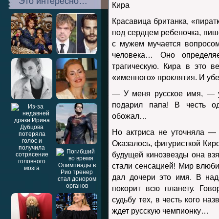
Это интересно…
Красавица британка, «пират
под сердцем ребеночка, пиш
с мужем мучается вопросо
человека… Оно определя
трагическую. Кира в это в
«именного» проклятия. И уб
— У меня русское имя, — 
подарил папа! В честь од
обожал…
Но актриса не уточняла —
Оказалось, фигуристкой Киро
будущей кинозвезды она вз
стали сенсацией! Мир влюб
дал дочери это имя. В над
покорит всю планету. Гов
судьбу тех, в честь кого наз
ждет русскую чемпионку…