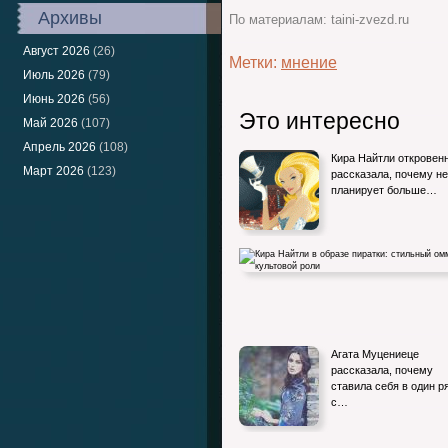
Архивы
По материалам: taini-zvezd.ru
Август 2026
(26)
Метки:
мнение
Июль 2026
(79)
Июнь 2026
(56)
Это интересно
Май 2026
(107)
Апрель 2026
(108)
Кира Найтли откровен
Март 2026
(123)
рассказала, почему не
планирует больше…
Кира Найтли в образе пиратки: стильный
Агата Муцениеце
оммаж культовой роли
рассказала, почему
ставила себя в один р
с…