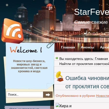
StarFev
Самые свежие 
Главная
Анонсы
Архи
Вы находитесь здесь:
Главная
Новости шоу-бизнеса,
Найтли от проклятия советск
мировых звезд и
знаменитостей, светская
хроника и мода
Ошибка чиновни
от проклятия со
Опубликовано в рубрике
Новост