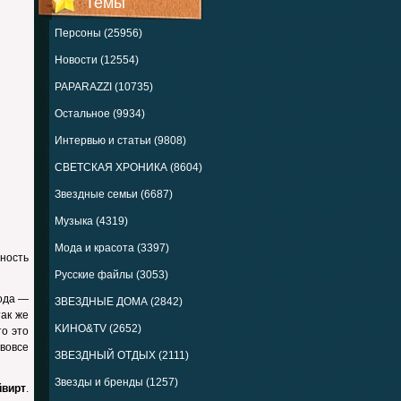
Темы
Персоны (25956)
Новости (12554)
PAPARAZZI (10735)
Остальное (9934)
Интервью и статьи (9808)
СВЕТСКАЯ ХРОНИКА (8604)
Звездные семьи (6687)
Музыка (4319)
Мода и красота (3397)
ность
Русские файлы (3053)
года —
ЗВЕЗДНЫЕ ДОМА (2842)
так же
KИНО&TV (2652)
то это
вовсе
ЗВЕЗДНЫЙ ОТДЫХ (2111)
Звезды и бренды (1257)
йвирт
.