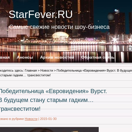
StarFever.RU
Самые свежие новости шоу-бизнеса
авная
Анонсы
Архив новостей
Обратная связь
ходитесь здесь:
Главная
>
Новости
> Победительница «Евровидения» Вурст. В будущ
 старым гадким… трансвеcтитом!
Победительница «Евровидения» Вурст.
В будущем стану старым гадким…
трансвеcтитом!
овано в рубрике
Новости
|
2015-01-30