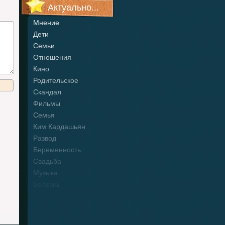
Актуально...
Мнение
Дети
Семьи
Отношения
Кино
Родительское
Скандал
Фильмы
Семья
Ким Кардашьян
Развод
Беременность
Свадьба
Музыка
Болезнь