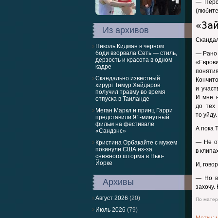
— Перс
(любите
«За
Из архивов
Скандал
Николь Кидман в черном
боди взорвала Сеть — стиль,
— Рано 
дерзость и красота в одном
«Еврови
кадре
понятия
Скандально известный
Кончито
хирург Тимур Хайдаров
и участ
получил травму во время
И мне н
отпуска в Таиланде
до тех 
Меган Маркл и принц Гарри
то уйду.
представили 91-минутный
фильм на фестивале
А пока 
«Сандэнс»
— Не о
Кристина Орбакайте с мужем
покинули США из-за
в клипа
снежного шторма в Нью-
Йорке
И, гово
— Но в
Архивы
захочу.
Август 2026
(20)
По матери
Июль 2026
(79)