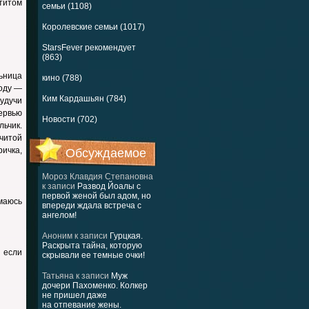
титом
семьи (1108)
Королевские семьи (1017)
StarsFever рекомендует
(863)
льница
кино (788)
году —
Ким Кардашьян (784)
удучи
тервью
Новости (702)
льчик.
читой
ичка,
Обсуждаемое
Мороз Клавдия Степановна
к записи
Развод Йоалы с
первой женой был адом, но
маюсь
впереди ждала встреча с
ангелом!
Аноним
к записи
Гурцкая.
Раскрыта тайна, которую
 если
скрывали ее темные очки!
Татьяна
к записи
Муж
дочери Пахоменко. Колкер
не пришел даже
на отпевание жены.