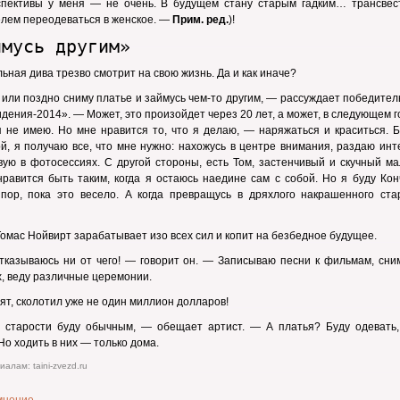
пективы у меня — не очень. В будущем стану старым гадким… трансвес
лем переодеваться в женское. —
Прим. ред.
)!
ймусь другим»
ьная дива трезво смотрит на свою жизнь. Да и как иначе?
или поздно сниму платье и займусь чем-то другим, — рассуждает победите
дения-2014». — Может, это произойдет через 20 лет, а может, в следующем 
 не имею. Но мне нравится то, что я делаю, — наряжаться и краситься. Б
й, я получаю все, что мне нужно: нахожусь в центре внимания, раздаю ин
вую в фотосессиях. С другой стороны, есть Том, застенчивый и скучный ма
равится быть таким, когда я остаюсь наедине сам с собой. Но я буду Кон
пор, пока это весело. А когда превращусь в дряхлого накрашенного стар
Томас Нойвирт зарабатывает изо всех сил и копит на безбедное будущее.
тказываюсь ни от чего! — говорит он. — Записываю песни к фильмам, сни
х, веду различные церемонии.
рят, сколотил уже не один миллион долларов!
 старости буду обычным, — обещает артист. — А платья? Буду одевать,
 Но ходить в них — только дома.
алам: taini-zvezd.ru