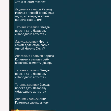
Это о многом говорит…
Людмила
к записи
Развод
Йоалы с первой женой был
адом, но впереди ждала
встреча с ангелом!
Татьяна
к записи
Звезды
просят дать Лазареву
«Народного артиста»
Лариса
к записи
Что на
самом деле случилось с
Анной Николь Смит?
Анастасия
к записи
Лариса
Копенкина считает себя
виновной в смерти дочери
Татьяна
к записи
Звезды
просят дать Лазареву
«Народного артиста»
Татьяна
к записи
Звезды
просят дать Лазареву
«Народного артиста»
Аноним
к записи
Анна
Плетнева сломала ногу