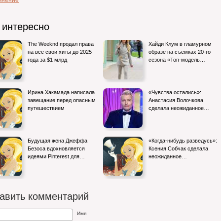
мнение
 интересно
The Weeknd продал права
Хайди Клум в гламурном
на все свои хиты до 2025
образе на съемках 20-го
года за $1 млрд
сезона «Топ-модель…
Ирина Хакамада написала
«Чувства остались»:
завещание перед опасным
Анастасия Волочкова
путешествием
сделала неожиданное…
Будущая жена Джеффа
«Когда-нибудь разведусь»:
Безоса вдохновляется
Ксения Собчак сделала
идеями Pinterest для…
неожиданное…
авить комментарий
Имя