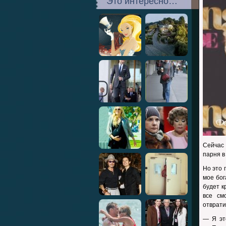
Это интересно…
Сейчас
парня в
Но это 
мое бог
будет к
все см
отврати
— Я эт