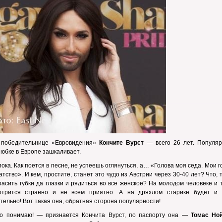
 победительнице «Евровидения»
Кончите Вурст
— всего 26 лет. Популяр
 юбке в Европе зашкаливает.
пока. Как поется в песне, не успеешь оглянуться, а… «Голова моя седа. Мои 
атство». И кем, простите, станет это чудо из Австрии через 30-40 лет? Что, 
расить губки да глазки и рядиться во все женское? На молодом человеке и 
отрится странно и не всем приятно. А на дряхлом старике будет и 
тельно! Вот такая она, обратная сторона популярности!
о понимаю! — признается Кончита Вурст, по паспорту она —
Томас Но