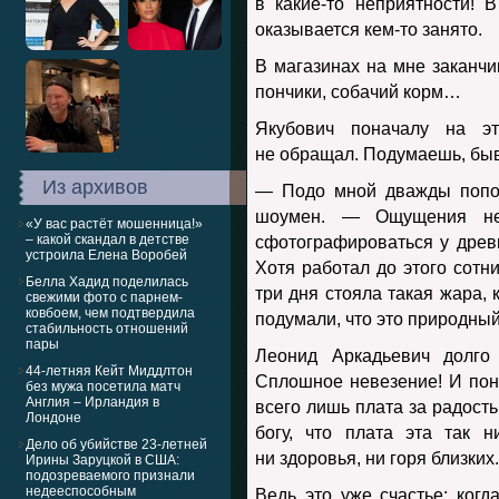
в какие-то неприятности! 
оказывается кем-то занято.
В магазинах на мне заканчив
пончики, собачий корм…
Якубович поначалу на э
не обращал. Подумаешь, быв
Из архивов
— Подо мной дважды попол
шоумен. — Ощущения н
«У вас растёт мошенница!»
– какой скандал в детстве
сфотографироваться у древн
устроила Елена Воробей
Хотя работал до этого сотн
Белла Хадид поделилась
три дня стояла такая жара,
свежими фото с парнем-
ковбоем, чем подтвердила
подумали, что это природный
стабильность отношений
пары
Леонид Аркадьевич долго
44-летняя Кейт Миддлтон
Сплошное невезение! И поня
без мужа посетила матч
Англия – Ирландия в
всего лишь плата за радость
Лондоне
богу, что плата эта так 
Дело об убийстве 23-летней
ни здоровья, ни горя близких.
Ирины Заруцкой в США:
подозреваемого признали
недееспособным
Ведь это уже счастье: ког