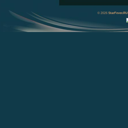
© 2026
StarFever.RU