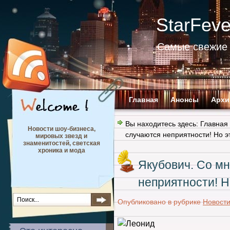
StarFev
Самые свежие 
Главная
Анонсы
Архи
Вы находитесь здесь:
Главная
Новости шоу-бизнеса,
случаются неприятности! Но 
мировых звезд и
знаменитостей, светская
хроника и мода
Якубович. Со мн
неприятности! 
Опубликовано в рубрике
Новост