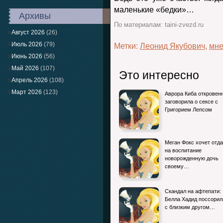
маленькие «бедки»…
Архивы
По материалам: taini-zvezd.ru
Август 2026
(26)
Июль 2026
(79)
Метки:
Леонид Якубович
,
мне
Июнь 2026
(56)
Май 2026
(107)
Это интересно
Апрель 2026
(108)
Март 2026
(123)
Аврора Киба откровен
заговорила о сексе с
Григорием Лепсом
Меган Фокс хочет отда
на воспитание
новорожденную дочь
своему…
Скандал на афтепати:
Белла Хадид поссорил
с близким другом…