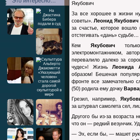
Это интересно…
За все хорошее в жизни н
советы».
Леонид Якубович
за счастье, которое вошло 
отстегивать «дань» судьбе…
Кем
Якубович
толь
электромонтажником, авто
перевалило далеко за соро
чудес»! Жизнь
Леонида 
образом! Бешеная популяр
фронте все замечательно с
(50) родила ему дочку
Варв
Грезил, например,
Якубо
за штурвал самолета сел, ли
Другого бы из-за возраста н
что он — редкий везунчик. У
— Эх, если бы, — машет ру