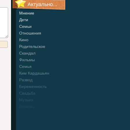
Актуально...
Мнение
Дети
Семьи
Отношения
Кино
Родительское
Скандал
Фильмы
Семья
Ким Кардашьян
Развод
Беременность
Свадьба
Музыка
Болезнь