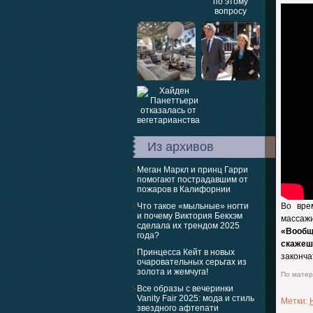
Из архивов
Меган Маркл и принц Гарри
помогают пострадавшим от
пожаров в Калифорнии
Что такое «мыльные» ногти
Во вре
и почему Виктория Бекхэм
массажи
сделала их трендом 2025
«Вообще
года?
скажеш
Принцесса Кейт в новых
законча
очаровательных серьгах из
золота и жемчуга!
По матери
Все образы с вечеринки
Vanity Fair 2025: мода и стиль
Метки:
звездного афтепати