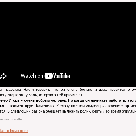
мя массажа Настя говорит, что ей очень больно и даже грозится отом
сту Игорю за ту боль, которую он ей причиняет.
-то Игорь – очень добрый человек. Но когда он начинает работать, этого
ь»
— комментирует Каменских. К слову, на этом «видеоприключения» артис
тся. В следующий раз она обещает выложить ролик, снятый во время эпиляци
алам: starslife.ru
Настя Каменских