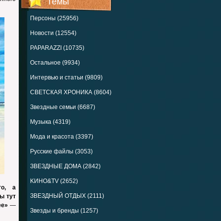
Темы
Персоны (25956)
Новости (12554)
PAPARAZZI (10735)
Остальное (9934)
Интервью и статьи (9809)
СВЕТСКАЯ ХРОНИКА (8604)
Звездные семьи (6687)
Музыка (4319)
Мода и красота (3397)
Русские файлы (3053)
ЗВЕЗДНЫЕ ДОМА (2842)
KИНО&TV (2652)
го, а
ЗВЕЗДНЫЙ ОТДЫХ (2111)
ы тут
ее»
—
Звезды и бренды (1257)