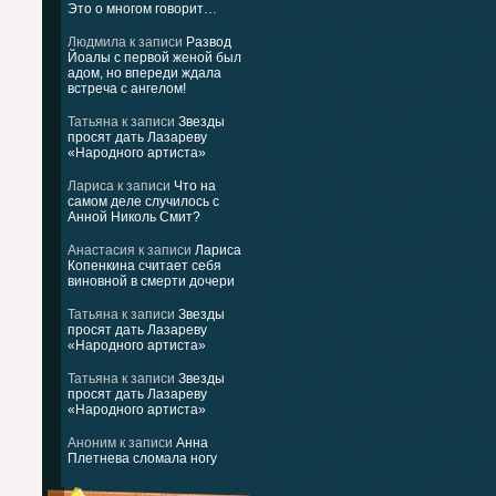
Это о многом говорит…
Людмила
к записи
Развод
Йоалы с первой женой был
адом, но впереди ждала
встреча с ангелом!
Татьяна
к записи
Звезды
просят дать Лазареву
«Народного артиста»
Лариса
к записи
Что на
самом деле случилось с
Анной Николь Смит?
Анастасия
к записи
Лариса
Копенкина считает себя
виновной в смерти дочери
Татьяна
к записи
Звезды
просят дать Лазареву
«Народного артиста»
Татьяна
к записи
Звезды
просят дать Лазареву
«Народного артиста»
Аноним
к записи
Анна
Плетнева сломала ногу