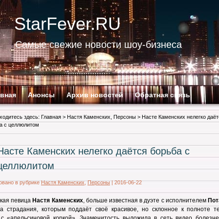
StarFever.RU
Самые свежие новости шоу-бизнеса
авная
Анонсы
Архив новостей
Обратная связь
ходитесь здесь:
Главная
>
Настя Каменских
,
Персоны
> Насте Каменских нелегко даёт
а с целлюлитом
Насте Каменских нелегко даётся борьба с
целлюлитом
овано в рубрике
Настя Каменских
,
Персоны
|
2016-06-22
ская певица
Настя Каменских
, больше известная в дуэте с исполнителем
Пот
ла страдания, которым поддаёт своё красивое, но склонное к полноте те
 с «апельсиновой коркой». Знаменитость выложила в сеть видео болезне