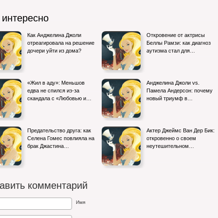
 интересно
Как Анджелина Джоли
Откровение от актрисы
отреагировала на решение
Беллы Рамзи: как диагноз
дочери уйти из дома?
аутизма стал для…
«Жил в аду»: Меньшов
Анджелина Джоли vs.
едва не спился из-за
Памела Андерсон: почему
скандала с «Любовью и…
новый триумф в…
Предательство друга: как
Актер Джеймс Ван Дер Бик:
Селена Гомес повлияла на
откровенно о своем
брак Джастина…
неутешительном…
авить комментарий
Имя