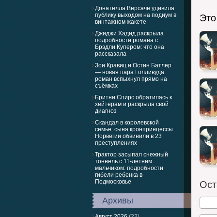
Донателла Версаче удивила
публику выходом на подиум в
Это
винтажном жакете
Джиджи Хадид раскрыла
подробности романа с
Брэдли Купером: что она
рассказала
Зои Кравиц и Остин Батлер
— новая пара Голливуда:
роман вспыхнул прямо на
съёмках
Бритни Спирс обратилась к
хейтерам и раскрыла свой
диагноз
Скандал в королевской
семье: сына кронпринцессы
Норвегии обвинили в 23
преступлениях
Трактор засыпал снежный
тоннель с 11-летним
мальчиком: подробности
гибели ребенка в
Подмосковье
Ост
Архивы
Август 2026
(22)