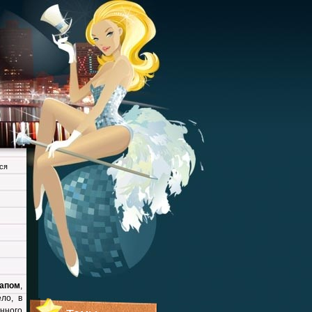
ся
апом
,
ло, в
нного