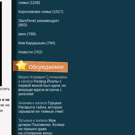
семьи (1108)
Королевские семьи (1017)
StarsFever рекомендует
(863)
кино (788)
Ким Кардашьян (784)
Новости (702)
Обсуждаемое
Мороз Клавдия Степановна
к записи
Развод Йоалы с
первой женой был адом, но
стить
впереди ждала встреча с
ангелом!
 и не
Аноним
к записи
Гурцкая.
тки не
Раскрыта тайна, которую
и.
скрывали ее темные очки!
Татьяна
к записи
Муж
дочери Пахоменко. Колкер
не пришел даже
на отпевание жены.