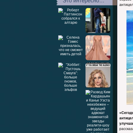
Это интересно…
антицел
«Сего
антицел
улучша
рассказ