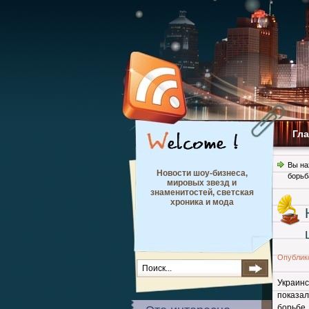
Гл
Вы на
Новости шоу-бизнеса,
борьб
мировых звезд и
знаменитостей, светская
хроника и мода
Опублик
Украин
показа
борьбе