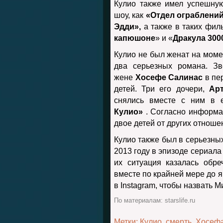
Кулио также имел успешную
шоу, как
«Отдел ограблений
Эдди»,
а также в таких филь
капюшоне
» и «
Дракула 300
Кулио не был женат на момен
два серьезных романа. З
жене
Хосефе Салинас
в пер
детей. Три его дочери,
Ар
снялись вместе с ним в 
Кулио»
. Согласно информац
двое детей от других отноше
Кулио также был в серьезны
2013 году в эпизоде ​​​​сериала
их ситуация казалась обр
вместе по крайней мере до я
в Instagram, чтобы назвать 
По материалам: starslife.ru
Метки:
Кулио
,
смерть
,
Хосефа