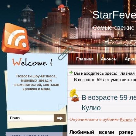
StarFev
Самые свежие 
Главная
Анонсы
Архи
Вы находитесь здесь:
Главная
Новости шоу-бизнеса,
В возрасте 59 лет умер хип-х
мировых звезд и
знаменитостей, светская
хроника и мода
В возрасте 59 л
Кулио
Опубликовано в рубрике
Кулио
,
Любимый всеми рэпер 