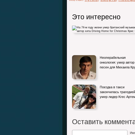
Это интересно
На 74-м году жизни умер британский
Неоперабельная
музыкант – автор хита Driving Home for
онкология: умер автор
песен для Михаила К
Поездка в такси
закончилась трагедией
умер лидер Krec Арт
Оставить коммент
Им