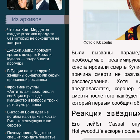
Из архивов
Что ест Кейт Миддлтон
каждое утро: два продукта,
без которых не обходится ее
Фото с IG: coolio
завтрак
Джиджи Хадид проводит
Были вызваны парамед
время с дочерью Бредли
Купера — подробности
необходимые реанимирую
прогулки
констатировали смерть Кул
В Турции на теле другой
причина смерти не разгла
женщины обнаружили серьги
пропавшей россиянки
расследование. Хотя 
Фронтмен группы
предполагается, коронер
«Антитела» Тарас Тополя
смерти после того, как буде
сообщил о разводе:
имущество и вопросы троих
который первым сообщил об 
детей уже решены
Реакция звёздны
Виктория Боня едва не
погибла на отдыхе в Коста-
Рике: телеведущую спас
Его лейбл Casual опу
серфер
HollywoodLife вскоре после 
Почему принц Эндрю не
спешит покидать поместье