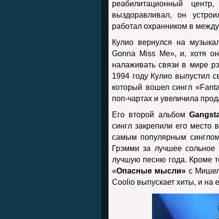
реабилитационный центр
выздоравливал, он устрои
работал охранником в межд
Кулио вернулся на музыка
Gonna Miss Me», и, хотя о
налаживать связи в мире рэ
1994 году Кулио выпустил 
который вошел сингл «Fanta
поп-чартах и ​​увеличила про
Его второй альбом
Gangsta
сингл закрепили его место в
самым популярным синглом
Грэмми за лучшее сольное
лучшую песню года. Кроме т
«
Опасные мысли»
с Мишел
Coolio выпускает хиты, и на 