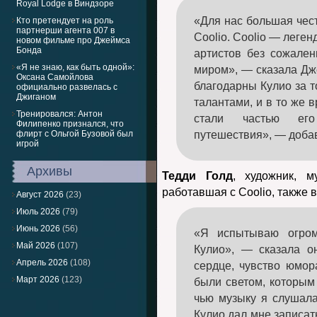
Royal Lodge в Виндзоре
«Для нас большая чес
Кто претендует на роль
партнерши агента 007 в
Coolio. Coolio — леге
новом фильме про Джеймса
Бонда
артистов без сожале
«Я не знаю, как быть одной»:
миром», — сказала Дж
Оксана Самойлова
благодарны Кулио за т
официально развелась с
Джиганом
талантами, и в то же 
Тренировался: Антон
стали частью его 
Филипенко признался, что
флирт с Ольгой Бузовой был
путешествия», — доба
игрой
Архивы
Тедди Голд
, художник, м
работавшая с Coolio, также 
Август 2026
(23)
Июль 2026
(79)
Июнь 2026
(56)
«Я испытываю огром
Май 2026
(107)
Кулио», — сказала о
Апрель 2026
(108)
сердце, чувство юмор
Март 2026
(123)
были светом, которым 
чью музыку я слушала
Кулио дал мне записат