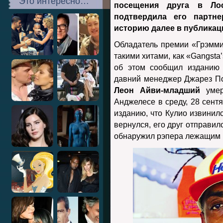
Это интересно…
посещения друга в Ло
подтвердила его партне
историю далее в публикац
Обладатель премии «Грэмми
такими хитами, как «Gangsta’
об этом сообщил изданию 
давний менеджер Джарез По
Леон Айви-младший
умер
Анджелесе в среду, 28 сент
изданию, что Кулио извинилс
вернулся, его друг отправил
обнаружил рэпера лежащим н