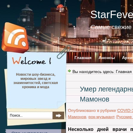
StarFev
Самые свежие 
Главная
Анонсы
Архи
Вы находитесь здесь:
Главная
Новости шоу-бизнеса,
мировых звезд и
знаменитостей, светская
хроника и мода
Умер легендарн
Мамонов
Опубликовано в рубрике
COVID-
Мамонов
,
рок-музыкант
,
Русские
Несколько дней врачи п