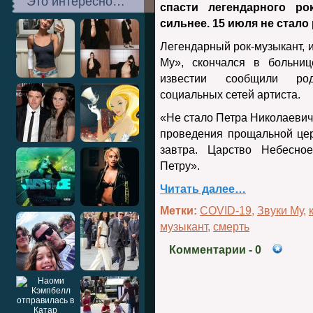
Это интересно…
спасти легендарного ро
сильнее. 15 июля не стало
Легендарный рок-музыкант, 
Му», скончался в больни
известии сообщили род
социальных сетей артиста.
«Не стало Петра Николаевич
проведения прощальной це
завтра. Царство Небесно
Петру».
Читать далее…
Метки:
COVID-19
,
Звуки Му
,
музыкант
,
смерть
Комментарии
- 0