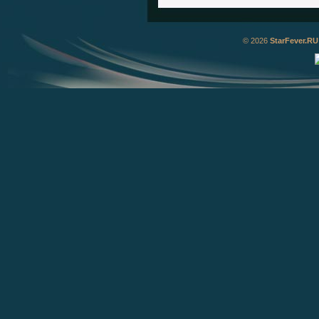
© 2026
StarFever.RU