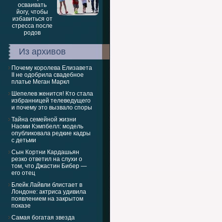
Из архивов
Почему королева Елизавета
II не одобрила свадебное
платье Меган Маркл
Шепелев женится! Кто стала
избранницей телеведущего
и почему это вызвало споры
Тайна семейной жизни
Наоми Кэмпбелл: модель
опубликовала редкие кадры
с детьми
Сын Кортни Кардашьян
резко ответил на слухи о
том, что Джастин Бибер —
его отец
Блейк Лайвли блистает в
Лондоне: актриса удивила
появлением на закрытом
показе
Самая богатая звезда