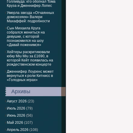
Голливуда: кто обогнал Тома
Круза и Дженнифер Лопес
Умерла звезда «Отчаянных
домохозяек» Валери
Махаффей: подробности
Сын Михаила Круга
собрался жениться на
девушке, с которой
познакомился на шоу
«Давай поженимся»
Хейтеры раскритиковали
юбку Miu Miu за £1690, в
которой Кейт появилась на
рождественском концерте
Дженнифер Лоуренс может
вернуться к роли Китнисс в
«Голодных играх»
Архивы
Август 2026
(23)
Июль 2026
(79)
Июнь 2026
(56)
Май 2026
(107)
Апрель 2026
(108)