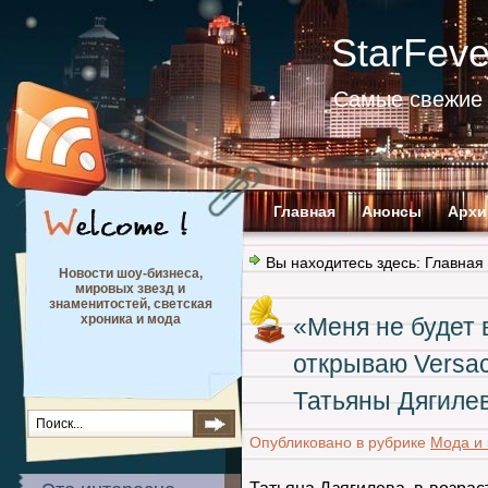
StarFev
Самые свежие 
Главная
Анонсы
Архи
Вы находитесь здесь:
Главная
Новости шоу-бизнеса,
мировых звезд и
знаменитостей, светская
хроника и мода
«Меня не будет 
открываю Versac
Татьяны Дягиле
Опубликовано в рубрике
Мода и 