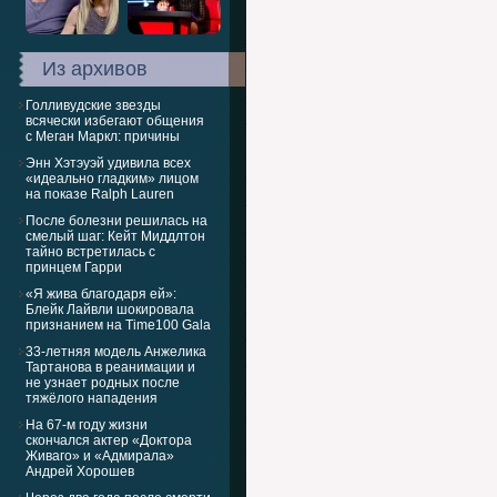
Из архивов
Голливудские звезды
всячески избегают общения
с Меган Маркл: причины
Энн Хэтэуэй удивила всех
«идеально гладким» лицом
на показе Ralph Lauren
После болезни решилась на
смелый шаг: Кейт Миддлтон
тайно встретилась с
принцем Гарри
«Я жива благодаря ей»:
Блейк Лайвли шокировала
признанием на Time100 Gala
33-летняя модель Анжелика
Тартанова в реанимации и
не узнает родных после
тяжёлого нападения
На 67-м году жизни
скончался актер «Доктора
Живаго» и «Адмирала»
Андрей Хорошев