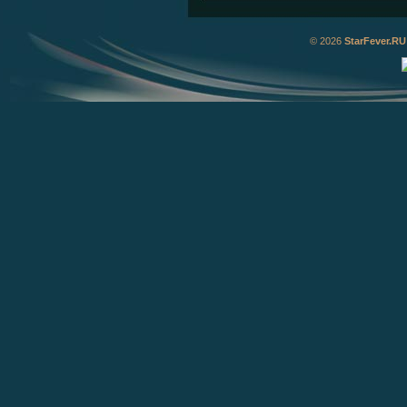
© 2026
StarFever.RU