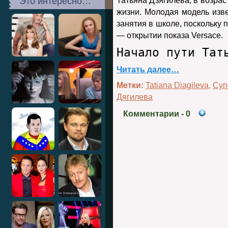
Это интересно…
Татьяна Дзягилева, в возрас
жизни. Молодая модель изве
занятия в школе, поскольку
— открытии показа Versace.
Начало пути Тат
Читать далее…
Метки:
Tatiana Diagileva
,
Суп
Дягилева
Комментарии
- 0