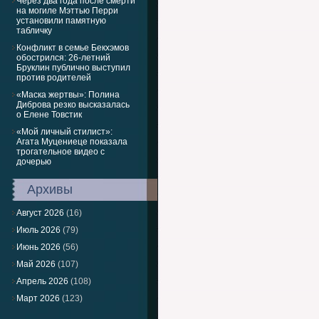
Через два года после смерти
на могиле Мэттью Перри
установили памятную
табличку
Конфликт в семье Бекхэмов
обострился: 26-летний
Бруклин публично выступил
против родителей
«Маска жертвы»: Полина
Диброва резко высказалась
о Елене Товстик
«Мой личный стилист»:
Агата Муцениеце показала
трогательное видео с
дочерью
Архивы
Август 2026
(16)
Июль 2026
(79)
Июнь 2026
(56)
Май 2026
(107)
Апрель 2026
(108)
Март 2026
(123)