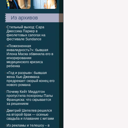
Из архивов
Стильный выход: Сара
Джессика Паркер в
фиолетовых сапогах на
фестивале Sundance
«Пожизненная
инвалидность?»: бывшая
Илона Маска обвинила его в
игнорировании
медицинского кризиса
ребенка
«Год и разрыв»: бывшая
жена Хью Джекмана
предрекает скорый конец его
нового романа
Почему Кейт Миддлтон
пропустила похороны Папы
Франциска: что скрывается
за решением
Дмитрий Шепелев решился
на второй брак — осенью
свадьба и плавание с китами
Из рекламы и телешоу – в