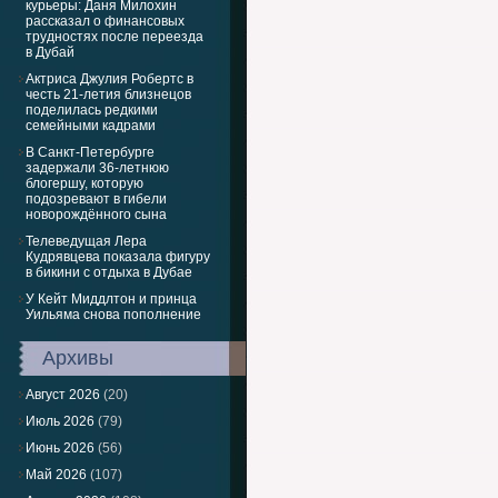
курьеры: Даня Милохин
рассказал о финансовых
трудностях после переезда
в Дубай
Актриса Джулия Робертс в
честь 21-летия близнецов
поделилась редкими
семейными кадрами
В Санкт-Петербурге
задержали 36-летнюю
блогершу, которую
подозревают в гибели
новорождённого сына
Телеведущая Лера
Кудрявцева показала фигуру
в бикини с отдыха в Дубае
У Кейт Миддлтон и принца
Уильяма снова пополнение
Архивы
Август 2026
(20)
Июль 2026
(79)
Июнь 2026
(56)
Май 2026
(107)