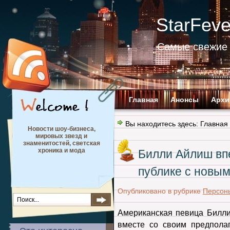
StarFev
Самые свежие 
Главная
Анонсы
Архи
Вы находитесь здесь:
Главная
Новости шоу-бизнеса,
мировых звезд и
знаменитостей, светская
хроника и мода
Билли Айлиш вп
публике с новы
Опубликовано в рубрике
Персон
Американская певица
Билл
вместе со своим предпол