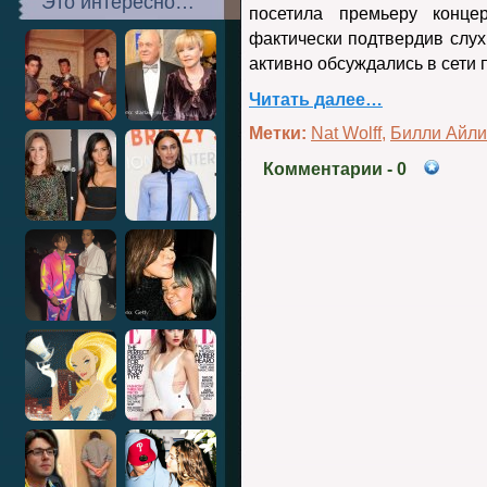
Это интересно…
посетила премьеру конце
фактически подтвердив слух
активно обсуждались в сети
Читать далее…
Метки:
Nat Wolff
,
Билли Айл
Комментарии
- 0