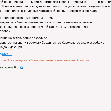
ий певец, исполнитель сингла «Breaking Hearts» побеседовал с телеканал
e Show
о времяпрепровождении на самоизоляции во время пандемии и о том
а понравилось выступать в британской версии Dancing with the Stars
.
ределенно странные времена, чтобы
это, но петь было приятно», — сказали они о своем выступлении
ds». «Когда я пою, а передо мной танцуют». Это красиво. Это
орово».
ение на телевидении позволило
ернуться на сцену, поскольку Соединенное Королевство ввело всеобщую
ю до 2 декабря.
 далее…
Love Goes
,
выпуск альбома
,
пандемия
,
самоизоляция
,
Сэм Смит
ентарии
- 0