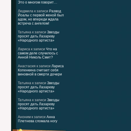
Это о многом говорит…
Людмила
к записи
Развод
Йоалы с первой женой был
адом, но впереди ждала
встреча с ангелом!
Татьяна
к записи
Звезды
просят дать Лазареву
«Народного артиста»
Лариса
к записи
Что на
самом деле случилось с
Анной Николь Смит?
Анастасия
к записи
Лариса
Копенкина считает себя
виновной в смерти дочери
Татьяна
к записи
Звезды
просят дать Лазареву
«Народного артиста»
Татьяна
к записи
Звезды
просят дать Лазареву
«Народного артиста»
Аноним
к записи
Анна
Плетнева сломала ногу