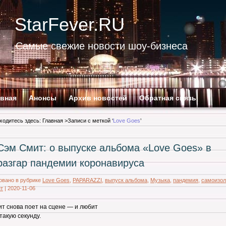
StarFever.RU
Самые свежие новости шоу-бизнеса
авная
Анонсы
Архив новостей
Обратная связь
ходитесь здесь:
Главная
>Записи с меткой ‘
Love Goes
’
Сэм Смит: о выпуске альбома «Love Goes» в
разгар пандемии коронавируса
овано в рубрике
Love Goes
,
PAPARAZZI
,
выпуск альбома
,
Музыка
,
пандемия
,
самоизол
т
|
2020-11-06
т снова поет на сцене — и любит
такую секунду.