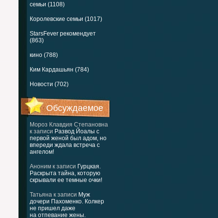
семьи (1108)
Королевские семьи (1017)
StarsFever рекомендует
(863)
кино (788)
Ким Кардашьян (784)
Новости (702)
Обсуждаемое
Мороз Клавдия Степановна
к записи
Развод Йоалы с
первой женой был адом, но
впереди ждала встреча с
ангелом!
Аноним
к записи
Гурцкая.
Раскрыта тайна, которую
скрывали ее темные очки!
Татьяна
к записи
Муж
дочери Пахоменко. Колкер
не пришел даже
на отпевание жены.