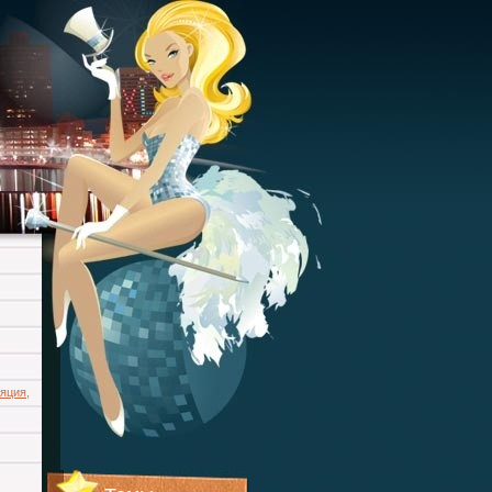
яция
,