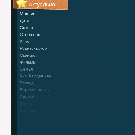
Актуально...
Мнение
Дети
Семьи
Отношения
Кино
Родительское
Скандал
Фильмы
Семья
Ким Кардашьян
Развод
Беременность
Свадьба
Музыка
Болезнь