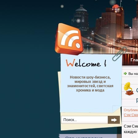
Гл
Вы на
Новости шоу-бизнеса,
мировых звезд и
знаменитостей, светская
хроника и мода
Опублик
Сэм Сми
Сэм Сми
каждую 