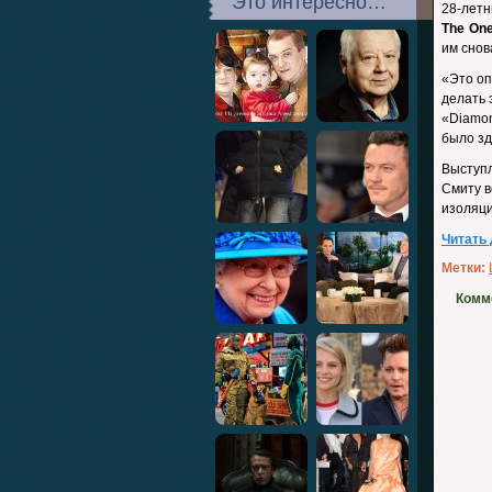
Это интересно…
28-летн
The On
им снов
«Это оп
делать 
«Diamon
было зд
Выступл
Смиту в
изоляци
Читать
Метки:
Комм