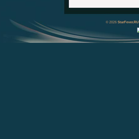
© 2026
StarFever.RU