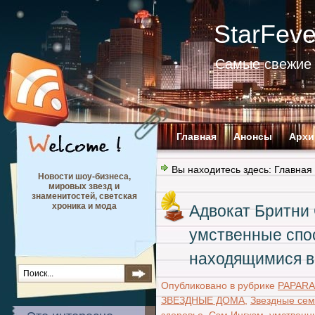
StarFev
Самые свежие 
Главная
Анонсы
Архи
Вы находитесь здесь:
Главная
Новости шоу-бизнеса,
мировых звезд и
знаменитостей, светская
хроника и мода
Адвокат Бритни
умственные спо
находящимися в
Опубликовано в рубрике
PAPARA
ЗВЕЗДНЫЕ ДОМА
,
Звездные сем