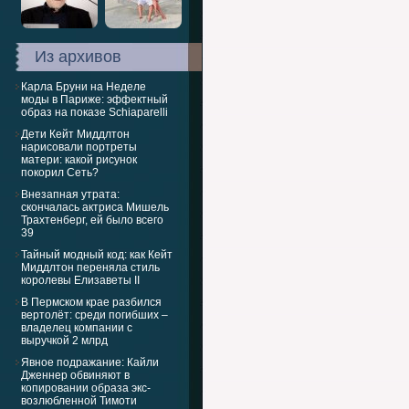
Из архивов
Карла Бруни на Неделе
моды в Париже: эффектный
образ на показе Schiaparelli
Дети Кейт Миддлтон
нарисовали портреты
матери: какой рисунок
покорил Сеть?
Внезапная утрата:
скончалась актриса Мишель
Трахтенберг, ей было всего
39
Тайный модный код: как Кейт
Миддлтон переняла стиль
королевы Елизаветы II
В Пермском крае разбился
вертолёт: среди погибших –
владелец компании с
выручкой 2 млрд
Явное подражание: Кайли
Дженнер обвиняют в
копировании образа экс-
возлюбленной Тимоти