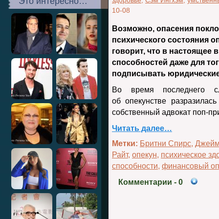
Это интересно…
здоровье
,
Сэм Ингхэм
,
умственн
10-08
Возможно, опасения покло
психического состояния о
говорит, что в настоящее 
способностей даже для то
подписывать юридические
Во время последнего с
об опекунстве разразилас
собственный адвокат поп-пр
Читать далее…
Метки:
Бритни Спирс
,
Джейм
Райт
,
опекун
,
психическое зд
способности
,
финансовый оп
Комментарии
- 0