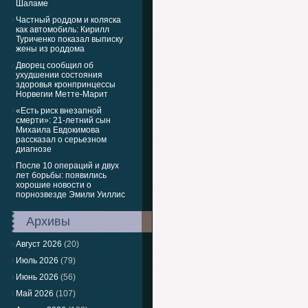
Шаламе
Частный роддом и коляска
как автомобиль: Кирилл
Туриченко показал выписку
жены из роддома
Дворец сообщил об
ухудшении состояния
здоровья кронпринцессы
Норвегии Метте-Марит
«Есть риск внезапной
смерти»: 21-летний сын
Михаила Евдокимова
рассказал о серьезном
диагнозе
После 10 операций и двух
лет борьбы: появились
хорошие новости о
порнозвезде Эмили Уиллис
Архивы
Август 2026
(20)
Июль 2026
(79)
Июнь 2026
(56)
Май 2026
(107)