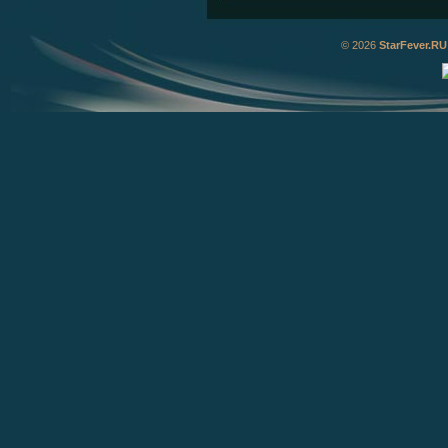
© 2026
StarFever.RU