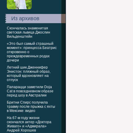
Из архивов
Скончалась знаменитая
светская львица Джослин
Вильденштейн
«Это был самый страшный
момент»: принцесса Беатрис
откровенно о
преждевременных родах
дочери
Летний шик Дженнифер
Энистон: пляжный образ,
который вдохновляет на
отпуск
Папарацци заметили Doja
Cat в повседневном образе
перед шоу в Австралии
Бритни Спирс получила
травму после прыжка с яхты
в Мексике: видео
На 67-м году жизни
скончался актер «Доктора
Живаго» и «Адмирала»
Андрей Хорошев