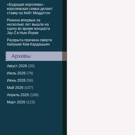
«Будущая королева»:
королевская семья делает
ставку на Кейт Миддлтон
Рианна впервые за
несколько лет вышла на
сцену во время концерта
Jay-Z в Нью-Йорке
Раскрыта причина смерти
бабушки Ким Кардашьян
Архивы
Август 2026
(20)
Июль 2026
(79)
Июнь 2026
(56)
Май 2026
(107)
Апрель 2026
(108)
Март 2026
(123)