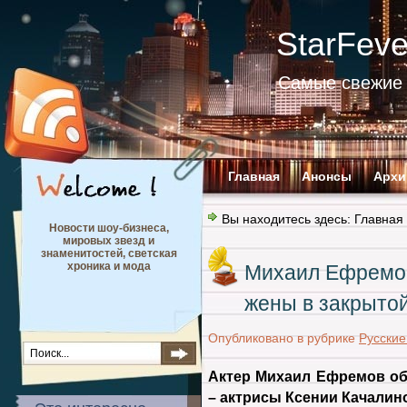
StarFev
Самые свежие 
Главная
Анонсы
Архи
Вы находитесь здесь:
Главная
Новости шоу-бизнеса,
мировых звезд и
знаменитостей, светская
хроника и мода
Михаил Ефремо
жены в закрытой
Опубликовано в рубрике
Русские
Актер Михаил Ефремов об
– актрисы Ксении Качалино